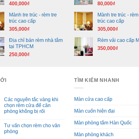
400,000
₫
80,000
₫
Mành tre trúc - rèm tre
Mành tre trúc - rèm 
trúc cao cấp
trúc cao cấp
305,000
₫
305,000
₫
Địa chỉ bán rèm nhà tắm
Rèm vải cao cấp 
tại TPHCM
350,000
₫
250,000
₫
MỚI
TÌM KIẾM NHANH
Màn cửa cao cấp
Các nguyên tắc vàng khi
chọn rèm cửa để căn
Màn cuốn hiện đại
phòng không bị rối
Màn phòng tắm Hàn Quốc
Tư vấn chọn rèm cho văn
phòng
Màn phòng khách