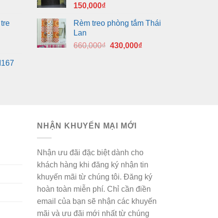
150,000
₫
tre
Rèm treo phòng tắm Thái
Lan
Giá
Giá
660,000
₫
430,000
₫
gốc
hiện
M167
là:
tại
660,000₫.
là:
430,000₫.
NHẬN KHUYẾN MẠI MỚI
Nhận ưu đãi đặc biệt dành cho
khách hàng khi đăng ký nhận tin
khuyến mãi từ chúng tôi. Đăng ký
hoàn toàn miễn phí. Chỉ cần điền
email của bạn sẽ nhận các khuyến
mãi và ưu đãi mới nhất từ chúng