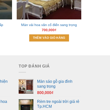
Màn vải ch
ấp
Màn vải hoa văn cổ điển sang trọng
700,000
₫
THÊM VÀO GIỎ HÀNG
THÊM
TOP ĐÁNH GIÁ
hiện
Màn sáo gỗ gia đình
sang trọng
800,000
₫
 hoa
Rèm tre ngoài trời giá rẻ
Tp.HCM