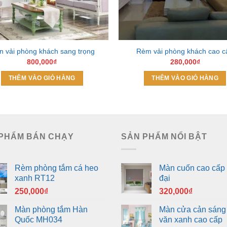
 vải phòng khách sang trọng
Rèm vải phòng khách cao c
800,000
₫
280,000
₫
THÊM VÀO GIỎ HÀNG
THÊM VÀO GIỎ HÀNG
PHẨM BÁN CHẠY
SẢN PHẨM NỔI BẬT
Rèm phòng tắm cá heo
Màn cuốn cao cấp 
xanh RT12
đại
250,000
₫
320,000
₫
Màn phòng tắm Hàn
Màn cửa cản sáng
Quốc MH034
văn xanh cao cấp