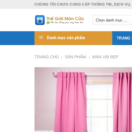
Skip
CHÚNG TÔI CHƯA CUNG CẤP THÔNG TIN, DỊCH VỤ,
to
content
Danh mục sản phẩm
TRANG
TRANG CHỦ
SẢN PHẨM
MÀN VẢI ĐẸP
/
/