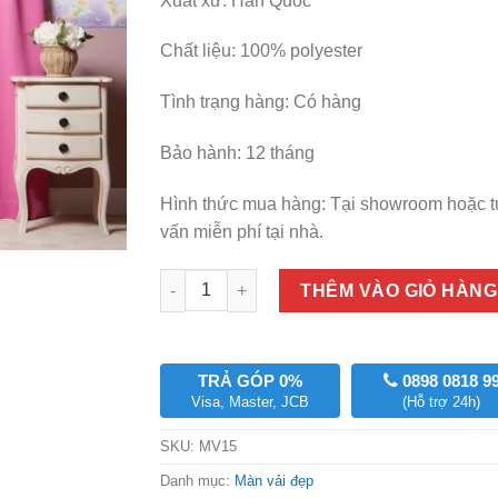
Xuất xứ: Hàn Quốc
Chất liệu: 100% polyester
Tình trạng hàng: Có hàng
Bảo hành: 12 tháng
Hình thức mua hàng: Tại showroom hoặc 
vấn miễn phí tại nhà.
Số lượng
THÊM VÀO GIỎ HÀNG
TRẢ GÓP 0%
0898 0818 9
Visa, Master, JCB
(Hỗ trợ 24h)
SKU:
MV15
Danh mục:
Màn vải đẹp