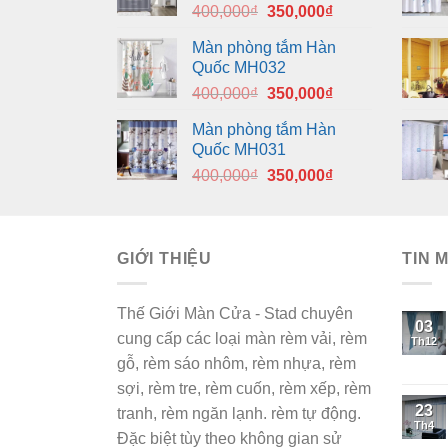
Giá
Giá
400,000
₫
350,000
₫
gốc
hiện
Màn phòng tắm Hàn
là:
tại
Quốc MH032
400,000₫.
là:
Giá
Giá
400,000
₫
350,000
₫
350,000₫.
gốc
hiện
Màn phòng tắm Hàn
là:
tại
Quốc MH031
400,000₫.
là:
Giá
Giá
400,000
₫
350,000
₫
350,000₫.
gốc
hiện
là:
tại
400,000₫.
là:
GIỚI THIỆU
350,000₫.
TIN 
Thế Giới Màn Cửa - Stad chuyên
03
cung cấp các loại màn rèm vải, rèm
Th12
gỗ, rèm sáo nhôm, rèm nhựa, rèm
sợi, rèm tre, rèm cuốn, rèm xếp, rèm
23
tranh, rèm ngăn lạnh. rèm tự động.
Th4
Đặc biệt tùy theo không gian sử