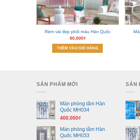
Rèm vải đẹp phối màu Hàn Quốc
Màn
80,000
₫
THÊM VÀO GIỎ HÀNG
SẢN PHẨM MỚI
SẢN 
Màn phòng tắm Hàn
Quốc MH034
400,000
₫
Màn phòng tắm Hàn
Quốc MH033