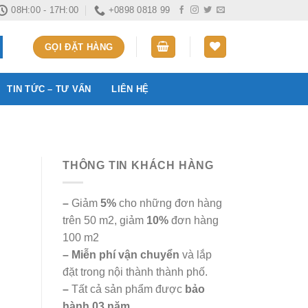
08H:00 - 17H:00
+0898 0818 99
GỌI ĐẶT HÀNG
TIN TỨC – TƯ VẤN
LIÊN HỆ
THÔNG TIN KHÁCH HÀNG
–
Giảm
5%
cho những đơn hàng
trên 50 m2, giảm
10%
đơn hàng
100 m2
– Miễn phí vận chuyển
và lắp
đặt trong nội thành thành phố.
–
Tất cả sản phẩm được
bảo
hành 03 năm