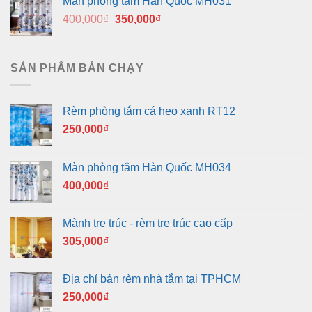
Màn phòng tắm Hàn Quốc MH031
400,000₫.
là:
Giá
Giá
400,000
₫
350,000
₫
350,000₫.
gốc
hiện
là:
tại
400,000₫.
là:
SẢN PHẨM BÁN CHẠY
350,000₫.
Rèm phòng tắm cá heo xanh RT12
250,000
₫
Màn phòng tắm Hàn Quốc MH034
400,000
₫
Mành tre trúc - rèm tre trúc cao cấp
305,000
₫
Địa chỉ bán rèm nhà tắm tại TPHCM
250,000
₫