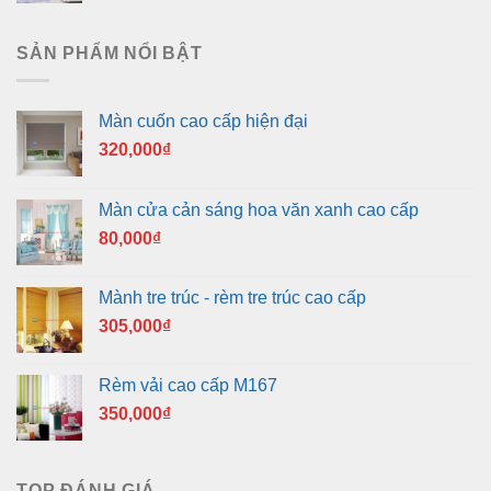
SẢN PHẨM NỔI BẬT
Màn cuốn cao cấp hiện đại
320,000
₫
Màn cửa cản sáng hoa văn xanh cao cấp
80,000
₫
Mành tre trúc - rèm tre trúc cao cấp
305,000
₫
Rèm vải cao cấp M167
350,000
₫
TOP ĐÁNH GIÁ