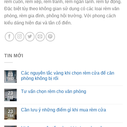
rèm cuốn, rèm xếp, rèm tranh, rèm ngăn lạnh. rèm tự động.
Đặc biệt tùy theo không gian sử dụng có các loại rèm văn
phòng, rèm gia đình, phông hội trường. Với phong cách
kiểu dáng hiện đại và tân cổ điển.
TIN MỚI
Các nguyên tắc vàng khi chọn rèm cửa để căn
03
phòng không bị rối
Th12
Tư vấn chọn rèm cho văn phòng
23
Th4
Cần lưu ý những điểm gì khi mua rèm cửa
23
Th4