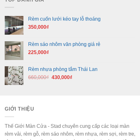
Rèm cuốn lưới kéo tay lỗ thoáng
350,000
₫
Rèm sáo nhôm văn phòng giá rẻ
225,000
₫
Rèm nhựa phòng tắm Thái Lan
Giá
Giá
660,000
₫
430,000
₫
gốc
hiện
là:
tại
660,000₫.
là:
430,000₫.
GIỚI THIỆU
Thế Giới Màn Cửa - Stad chuyên cung cấp các loại màn
rèm vải, rèm gỗ, rèm sáo nhôm, rèm nhựa, rèm sợi, rèm tre,