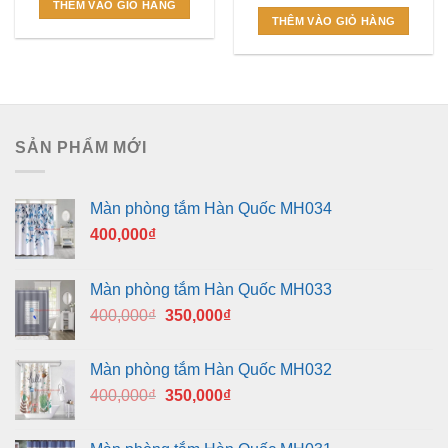
THÊM VÀO GIỎ HÀNG
THÊM VÀO GIỎ HÀNG
SẢN PHẨM MỚI
Màn phòng tắm Hàn Quốc MH034
400,000
₫
Màn phòng tắm Hàn Quốc MH033
Giá
Giá
400,000
₫
350,000
₫
gốc
hiện
là:
tại
Màn phòng tắm Hàn Quốc MH032
400,000₫.
là:
Giá
Giá
400,000
₫
350,000
₫
350,000₫.
gốc
hiện
là:
tại