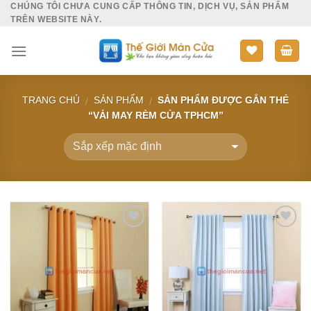
CHÚNG TÔI CHƯA CUNG CẤP THÔNG TIN, DỊCH VỤ, SẢN PHẨM
Skip
TRÊN WEBSITE NÀY.
to
content
TRANG CHỦ
SẢN PHẨM
SẢN PHẨM ĐƯỢC GẮN THẺ
/
/
“VẢI MAY RÈM CỬA TPHCM”
Add to
Add to
Wishlist
Wishlist