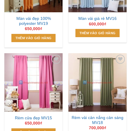
Màn vải đẹp 100%
Màn vải giá rẻ MV16
polyester MV19
600,000
₫
650,000
₫
THÊM VÀO GIỎ HÀNG
THÊM VÀO GIỎ HÀNG
Add to
Add to
Wishlist
Wishlist
Rèm vải cản nắng cản sáng
Rèm cửa đẹp MV15
MV18
650,000
₫
700,000
₫