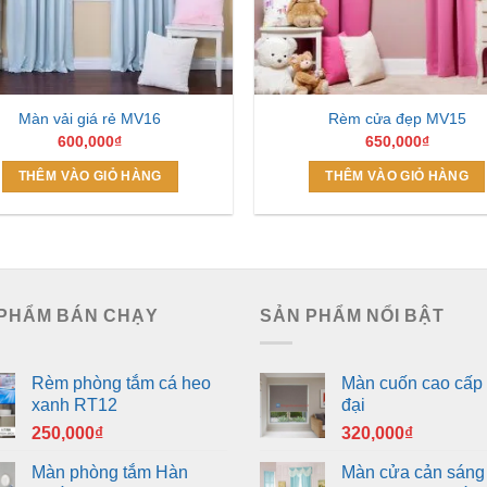
Màn vải giá rẻ MV16
Rèm cửa đẹp MV15
600,000
₫
650,000
₫
THÊM VÀO GIỎ HÀNG
THÊM VÀO GIỎ HÀNG
PHẨM BÁN CHẠY
SẢN PHẨM NỔI BẬT
Rèm phòng tắm cá heo
Màn cuốn cao cấp 
xanh RT12
đại
250,000
₫
320,000
₫
Màn phòng tắm Hàn
Màn cửa cản sáng