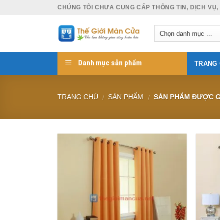
Skip
CHÚNG TÔI CHƯA CUNG CẤP THÔNG TIN, DỊCH VỤ,
to
content
Danh mục sản phẩm
TRANG
TRANG CHỦ
SẢN PHẨM
SẢN PHẨM ĐƯỢC GẮ
/
/
Add to
Wishlist