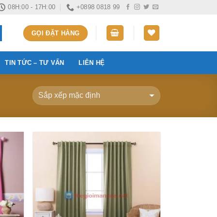
08H:00 - 17H:00
+0898 0818 99
GỌI ĐẶT HÀNG
TIN TỨC – TƯ VẤN
LIÊN HỆ
Add to
Add to
ishlist
Wishlist