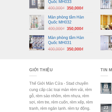
Quốc MH033
Giá
Giá
400,000
₫
350,000
₫
gốc
hiện
Màn phòng tắm Hàn
là:
tại
Quốc MH032
400,000₫.
là:
Giá
Giá
400,000
₫
350,000
₫
350,000₫.
gốc
hiện
Màn phòng tắm Hàn
là:
tại
Quốc MH031
400,000₫.
là:
Giá
Giá
400,000
₫
350,000
₫
350,000₫.
gốc
hiện
là:
tại
400,000₫.
là:
GIỚI THIỆU
350,000₫.
TIN 
Thế Giới Màn Cửa - Stad chuyên
03
cung cấp các loại màn rèm vải, rèm
Th12
gỗ, rèm sáo nhôm, rèm nhựa, rèm
sợi, rèm tre, rèm cuốn, rèm xếp, rèm
23
tranh, rèm ngăn lạnh. rèm tự động.
Th4