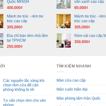
Quốc MH034
văn xanh cao cấp
400,000
₫
80,000
₫
Mành tre trúc - rèm tre
Mành tre trúc - rèm 
trúc cao cấp
trúc cao cấp
305,000
₫
305,000
₫
Địa chỉ bán rèm nhà tắm
Rèm vải cao cấp 
tại TPHCM
350,000
₫
250,000
₫
MỚI
TÌM KIẾM NHANH
Màn cửa cao cấp
Các nguyên tắc vàng khi
chọn rèm cửa để căn
Màn cuốn hiện đại
phòng không bị rối
Màn phòng tắm Hàn Quốc
Tư vấn chọn rèm cho văn
phòng