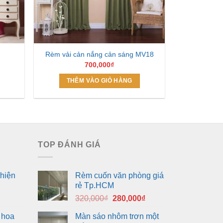
Rèm vải cản nắng cản sáng MV18
700,000
₫
THÊM VÀO GIỎ HÀNG
TOP ĐÁNH GIÁ
hiện
Rèm cuốn văn phòng giá
rẻ Tp.HCM
Giá
Giá
320,000
₫
280,000
₫
gốc
hiện
 hoa
Màn sáo nhôm trơn một
là:
tại