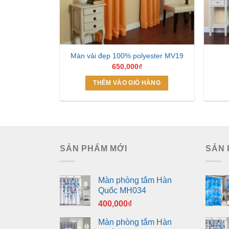
Màn vải đẹp 100% polyester MV19
650,000
₫
THÊM VÀO GIỎ HÀNG
SẢN PHẨM MỚI
SẢN 
Màn phòng tắm Hàn
Quốc MH034
400,000
₫
Màn phòng tắm Hàn