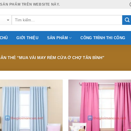
 SẢN PHẨM TRÊN WEBSITE NÀY.
 CHỦ
GIỚI THIỆU
SẢN PHẨM
CÔNG TRÌNH THI CÔNG
N THẺ “MUA VẢI MAY RÈM CỬA Ở CHỢ TÂN BÌNH”
Add to
Wishlist
W