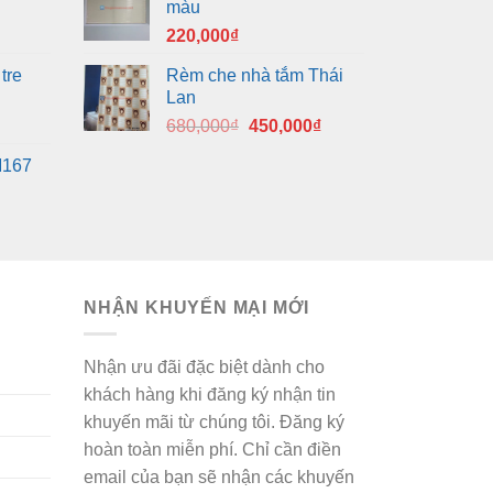
màu
320,000₫.
là:
220,000
₫
280,000₫.
tre
Rèm che nhà tắm Thái
Lan
Giá
Giá
680,000
₫
450,000
₫
gốc
hiện
M167
là:
tại
680,000₫.
là:
450,000₫.
NHẬN KHUYẾN MẠI MỚI
Nhận ưu đãi đặc biệt dành cho
khách hàng khi đăng ký nhận tin
khuyến mãi từ chúng tôi. Đăng ký
hoàn toàn miễn phí. Chỉ cần điền
email của bạn sẽ nhận các khuyến