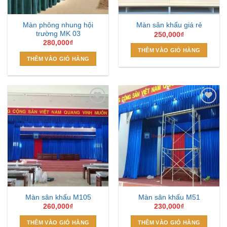
Màn phông nhung hội
Màn sân khấu giá rẻ
trường MK 03
250,000
₫
280,000
₫
THÊM VÀO GIỎ HÀNG
THÊM VÀO GIỎ HÀNG
Add to
Add to
Wishlist
Wishlist
Màn sân khấu M105
Màn sân khấu M51
260,000
₫
230,000
₫
THÊM VÀO GIỎ HÀNG
THÊM VÀO GIỎ HÀNG