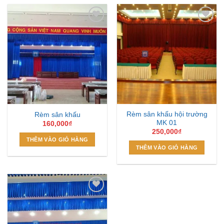
Add to
Add to
Wishlist
Wishlist
Rèm sân khấu hội trường
Rèm sân khấu
MK 01
160,000
₫
250,000
₫
THÊM VÀO GIỎ HÀNG
THÊM VÀO GIỎ HÀNG
Add to
Wishlist