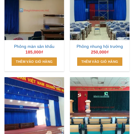
Add to
Add to
Wishlist
Wishlist
Phông màn sân khấu
Phông nhung hội trường
185,000
₫
250,000
₫
THÊM VÀO GIỎ HÀNG
THÊM VÀO GIỎ HÀNG
Add to
Add to
Wishlist
Wishlist