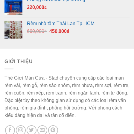
220,000
₫
Rèm nhà tắm Thái Lan Tp HCM
Giá
Giá
660,000
₫
450,000
₫
gốc
hiện
là:
tại
660,000₫.
là:
450,000₫.
GIỚI THIỆU
Thế Giới Màn Cửa - Stad chuyên cung cấp các loại màn
rèm vải, rèm gỗ, rèm sáo nhôm, rèm nhựa, rèm sợi, rèm tre,
rèm cuốn, rèm xếp, rèm tranh, rèm ngăn lạnh. rèm tự động.
Đặc biệt tùy theo không gian sử dụng có các loại rèm văn
phòng, rèm gia đình, phông hội trường. Với phong cách
kiểu dáng hiện đại và tân cổ điển.