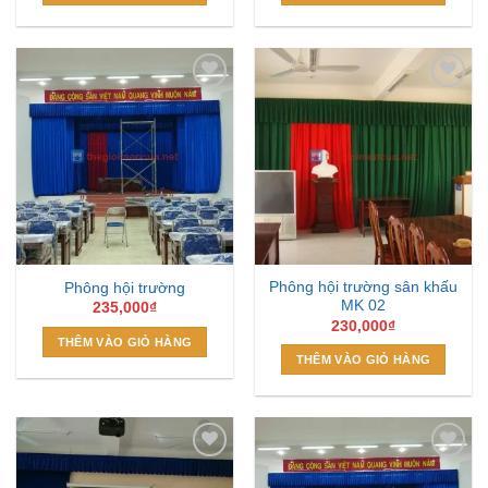
Add to
Add to
Wishlist
Wishlist
Phông hội trường sân khấu
Phông hội trường
MK 02
235,000
₫
230,000
₫
THÊM VÀO GIỎ HÀNG
THÊM VÀO GIỎ HÀNG