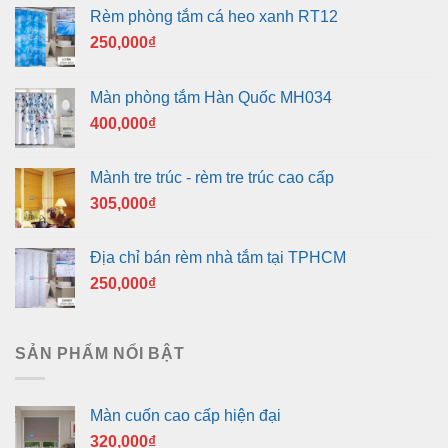
Rèm phòng tắm cá heo xanh RT12
250,000
₫
Màn phòng tắm Hàn Quốc MH034
400,000
₫
Mành tre trúc - rèm tre trúc cao cấp
305,000
₫
Địa chỉ bán rèm nhà tắm tại TPHCM
250,000
₫
SẢN PHẨM NỔI BẬT
Màn cuốn cao cấp hiện đại
320,000
₫