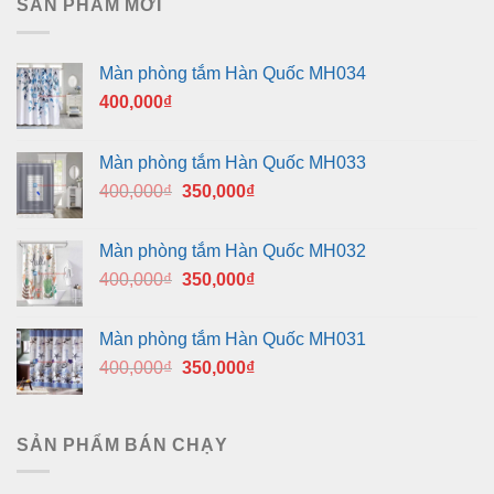
SẢN PHẨM MỚI
Màn phòng tắm Hàn Quốc MH034
400,000
₫
Màn phòng tắm Hàn Quốc MH033
Giá
Giá
400,000
₫
350,000
₫
gốc
hiện
là:
tại
Màn phòng tắm Hàn Quốc MH032
400,000₫.
là:
Giá
Giá
400,000
₫
350,000
₫
350,000₫.
gốc
hiện
là:
tại
Màn phòng tắm Hàn Quốc MH031
400,000₫.
là:
Giá
Giá
400,000
₫
350,000
₫
350,000₫.
gốc
hiện
là:
tại
400,000₫.
là:
SẢN PHẨM BÁN CHẠY
350,000₫.