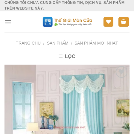
CHÚNG TÔI CHƯA CUNG CẤP THÔNG TIN, DỊCH VỤ, SẢN PHẨM
Skip
TRÊN WEBSITE NÀY.
to
content
TRANG CHỦ
SẢN PHẨM
SẢN PHẨM MỚI NHẤT
/
/
LỌC
Add to
Wishlist