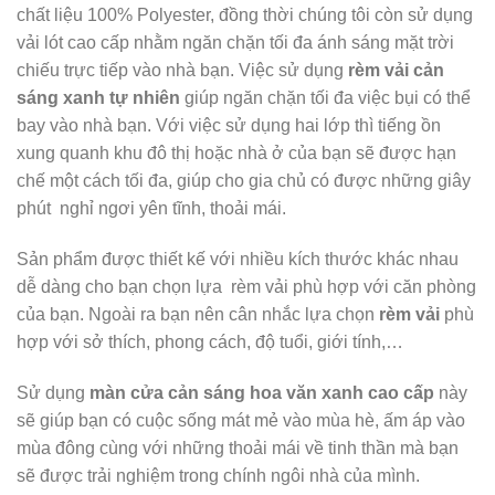
chất liệu 100% Polyester, đồng thời chúng tôi còn sử dụng
vải lót cao cấp nhằm ngăn chặn tối đa ánh sáng mặt trời
chiếu trực tiếp vào nhà bạn. Việc sử dụng
rèm vải cản
sáng xanh tự nhiên
giúp ngăn chặn tối đa việc bụi có thể
bay vào nhà bạn. Với việc sử dụng hai lớp thì tiếng ồn
xung quanh khu đô thị hoặc nhà ở của bạn sẽ được hạn
chế một cách tối đa, giúp cho gia chủ có được những giây
phút nghỉ ngơi yên tĩnh, thoải mái.
Sản phẩm được thiết kế với nhiều kích thước khác nhau
dễ dàng cho bạn chọn lựa rèm vải phù hợp với căn phòng
của bạn. Ngoài ra bạn nên cân nhắc lựa chọn
rèm vải
phù
hợp với sở thích, phong cách, độ tuổi, giới tính,…
Sử dụng
màn cửa cản sáng hoa văn xanh cao cấp
này
sẽ giúp bạn có cuộc sống mát mẻ vào mùa hè, ấm áp vào
mùa đông cùng với những thoải mái về tinh thần mà bạn
sẽ được trải nghiệm trong chính ngôi nhà của mình.