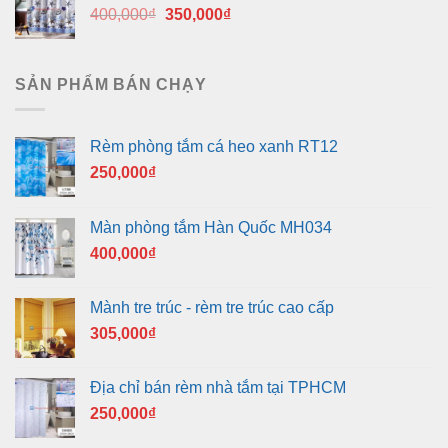
Giá
Giá
400,000
₫
350,000
₫
350,000₫.
gốc
hiện
là:
tại
400,000₫.
là:
SẢN PHẨM BÁN CHẠY
350,000₫.
Rèm phòng tắm cá heo xanh RT12
250,000
₫
Màn phòng tắm Hàn Quốc MH034
400,000
₫
Mành tre trúc - rèm tre trúc cao cấp
305,000
₫
Địa chỉ bán rèm nhà tắm tại TPHCM
250,000
₫