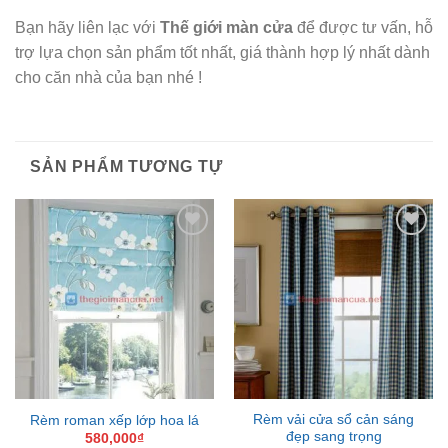
Bạn hãy liên lạc với
Thế giới màn cửa
để được tư vấn, hỗ
trợ lựa chọn sản phẩm tốt nhất, giá thành hợp lý nhất dành
cho căn nhà của bạn nhé !
SẢN PHẨM TƯƠNG TỰ
Add to
Add to
Wishlist
Wishlist
Rèm vải cửa sổ cản sáng
Rèm roman xếp lớp hoa lá
đẹp sang trọng
580,000
₫