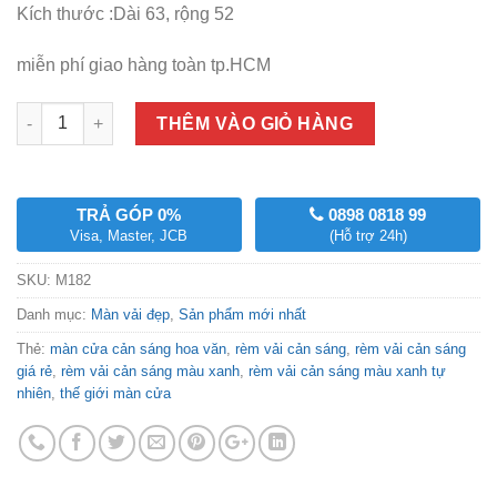
Kích thước :Dài 63, rộng 52
miễn phí giao hàng toàn tp.HCM
Số lượng
THÊM VÀO GIỎ HÀNG
TRẢ GÓP 0%
0898 0818 99
Visa, Master, JCB
(Hỗ trợ 24h)
SKU:
M182
Danh mục:
Màn vải đẹp
,
Sản phẩm mới nhất
Thẻ:
màn cửa cản sáng hoa văn
,
rèm vải cản sáng
,
rèm vải cản sáng
giá rẻ
,
rèm vải cản sáng màu xanh
,
rèm vải cản sáng màu xanh tự
nhiên
,
thế giới màn cửa