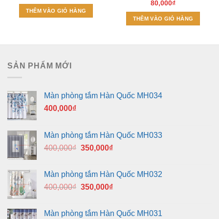
80,000
₫
THÊM VÀO GIỎ HÀNG
THÊM VÀO GIỎ HÀNG
SẢN PHẨM MỚI
Màn phòng tắm Hàn Quốc MH034
400,000
₫
Màn phòng tắm Hàn Quốc MH033
Giá
Giá
400,000
₫
350,000
₫
gốc
hiện
là:
tại
Màn phòng tắm Hàn Quốc MH032
400,000₫.
là:
Giá
Giá
400,000
₫
350,000
₫
350,000₫.
gốc
hiện
là:
tại
Màn phòng tắm Hàn Quốc MH031
400,000₫.
là: