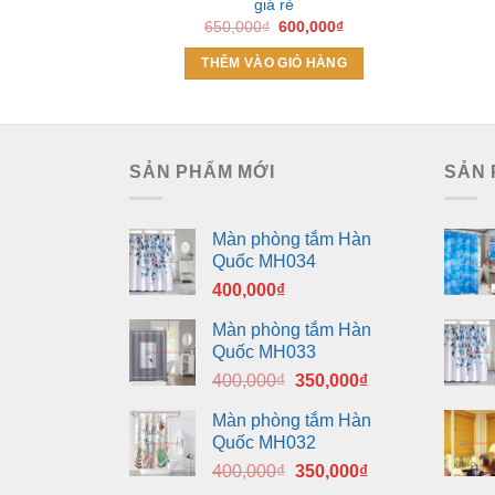
giá rẻ
Giá
Giá
650,000
₫
600,000
₫
gốc
hiện
là:
tại
THÊM VÀO GIỎ HÀNG
650,000₫.
là:
600,000₫.
SẢN PHẨM MỚI
SẢN 
Màn phòng tắm Hàn
Quốc MH034
400,000
₫
Màn phòng tắm Hàn
Quốc MH033
Giá
Giá
400,000
₫
350,000
₫
gốc
hiện
Màn phòng tắm Hàn
là:
tại
Quốc MH032
400,000₫.
là:
Giá
Giá
400,000
₫
350,000
₫
350,000₫.
gốc
hiện