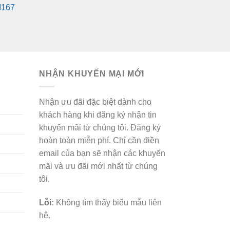
M167
là:
tại
660,000₫.
là:
430,000₫.
NHẬN KHUYẾN MẠI MỚI
Nhận ưu đãi đặc biệt dành cho
khách hàng khi đăng ký nhận tin
khuyến mãi từ chúng tôi. Đăng ký
hoàn toàn miễn phí. Chỉ cần điền
email của bạn sẽ nhận các khuyến
mãi và ưu đãi mới nhất từ chúng
tôi.
Lỗi:
Không tìm thấy biểu mẫu liên
hệ.