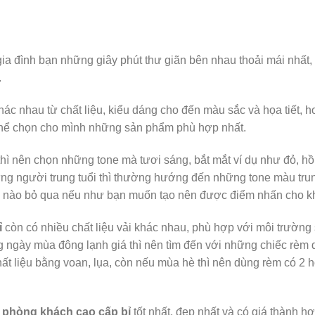
a đình bạn những giây phút thư giãn bên nhau thoải mái nhất,
.
khác nhau từ chất liệu, kiểu dáng cho đến màu sắc và họa tiết, 
 thể chọn cho mình những sản phẩm phù hợp nhất.
hì nên chọn những tone mà tươi sáng, bắt mắt ví dụ như đỏ, h
g người trung tuổi thì thường hướng đến những tone màu trung
hể nào bỏ qua nếu như bạn muốn tạo nên được điểm nhấn cho k
ỉ
còn có nhiều chất liệu vải khác nhau, phù hợp với môi trường 
gày mùa đông lạnh giá thì nên tìm đến với những chiếc rèm 
 chất liệu bằng voan, lụa, còn nếu mùa hè thì nên dùng rèm có 2
i phòng khách cao cấp bỉ
tốt nhất, đẹp nhất và có giá thành h