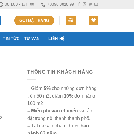
08H:00 - 17H:00
+0898 0818 99
GỌI ĐẶT HÀNG
TIN TỨC – TƯ VẤN
LIÊN HỆ
THÔNG TIN KHÁCH HÀNG
–
Giảm
5%
cho những đơn hàng
trên 50 m2, giảm
10%
đơn hàng
100 m2
– Miễn phí vận chuyển
và lắp
o
đặt trong nội thành thành phố.
–
Tất cả sản phẩm được
bảo
hành 03 năm