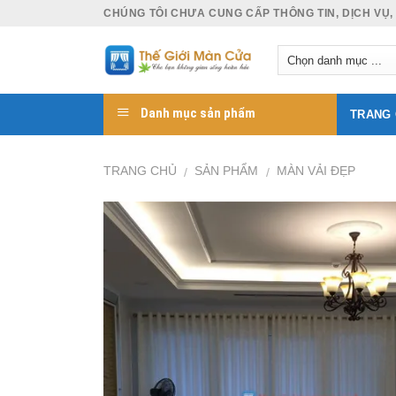
Skip
CHÚNG TÔI CHƯA CUNG CẤP THÔNG TIN, DỊCH VỤ,
to
content
Danh mục sản phẩm
TRANG
TRANG CHỦ
SẢN PHẨM
MÀN VẢI ĐẸP
/
/