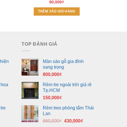
80,000
₫
THÊM VÀO GIỎ HÀNG
THÊM
TOP ĐÁNH GIÁ
hiện
Màn sáo gỗ gia đình
sang trọng
800,000
₫
 hoa
Rèm tre ngoài trời giá rẻ
Tp.HCM
150,000
₫
tre
Rèm treo phòng tắm Thái
Lan
Giá
Giá
660,000
₫
430,000
₫
gốc
hiện