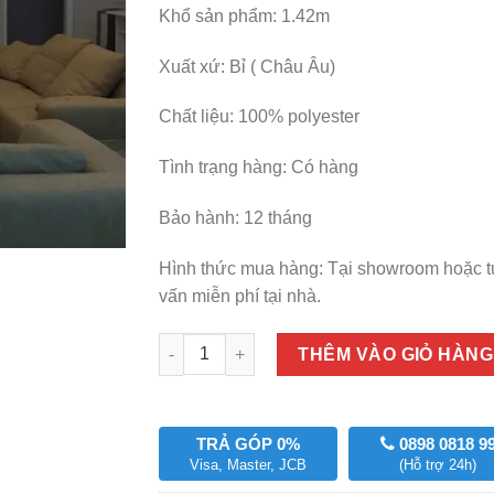
Khổ sản phẩm: 1.42m
Xuất xứ: Bỉ ( Châu Âu)
Chất liệu: 100% polyester
Tình trạng hàng: Có hàng
Bảo hành: 12 tháng
Hình thức mua hàng: Tại showroom hoặc 
vấn miễn phí tại nhà.
Số lượng
THÊM VÀO GIỎ HÀNG
TRẢ GÓP 0%
0898 0818 9
Visa, Master, JCB
(Hỗ trợ 24h)