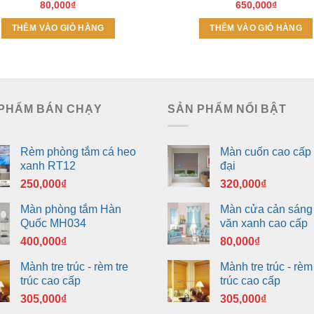
80,000
₫
650,000
₫
THÊM VÀO GIỎ HÀNG
THÊM VÀO GIỎ HÀNG
PHẨM BÁN CHẠY
SẢN PHẨM NỔI BẬT
Rèm phòng tắm cá heo
Màn cuốn cao cấp 
xanh RT12
đại
250,000
₫
320,000
₫
Màn phòng tắm Hàn
Màn cửa cản sáng
Quốc MH034
văn xanh cao cấp
400,000
₫
80,000
₫
Mành tre trúc - rèm tre
Mành tre trúc - rèm 
trúc cao cấp
trúc cao cấp
305,000
₫
305,000
₫