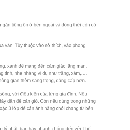
 ngăn tiếng ồn ở bên ngoài và đồng thời còn có
hoa văn. Tùy thuộc vào sở thích, vào phong
ồng, xanh để mang đến cảm giác lãng mạn,
 tính, nhẹ nhàng ví dụ như trắng, xám,….
hông gian thêm sang trọng, đẳng cấp hơn.
sống, với điều kiện của từng gia đình. Nếu
dày dặn để cản gió. Còn nếu dùng trong những
 hoặc 3 lớp để cản ánh nắng chói chang từ bên
ợp lý nhất, bạn hãy nhanh chóng đến với Thế