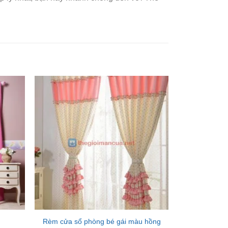
Add to
Add to
ishlist
Wishlist
Rèm cửa sổ phòng bé gái màu hồng
Rèm cửa