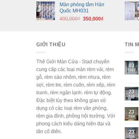
Màn phòng tắm Hàn
là:
tại
Quốc MH031
400,000₫.
là:
Giá
Giá
400,000
₫
350,000
₫
350,000₫.
gốc
hiện
là:
tại
400,000₫.
là:
GIỚI THIỆU
350,000₫.
TIN 
Thế Giới Màn Cửa - Stad chuyên
03
cung cấp các loại màn rèm vải, rèm
Th12
gỗ, rèm sáo nhôm, rèm nhựa, rèm
sợi, rèm tre, rèm cuốn, rèm xếp, rèm
23
tranh, rèm ngăn lạnh. rèm tự động.
Th4
Đặc biệt tùy theo không gian sử
dụng có các loại rèm văn phòng,
23
rèm gia đình, phông hội trường. Với
Th4
phong cách kiểu dáng hiện đại và
tân cổ điển.
23
Th4