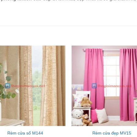
Add to
Wishlist
W
Rèm cửa sổ M144
Rèm cửa đẹp MV15