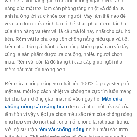
vấn đề là khi nắng gắt cửa kính không ngăn được ánh
nắng của mặt trời làm căn phòng tăng nhiệt và để tia uv
ảnh hưởng tới sức khỏe con người. Vậy làm thế nào để
vừa lắp được cửa kính lại có thể khắc phục được tác hại
của ánh nắng và rèm vải là câu trả lòi hay nhất cho câu hỏi
trên.
Rèm vải
là phương tiện chống nắng hiệu quả và tiết
kiệm nhất bởi giá thành của chúng không quá cao và đây
cũng là sản phẩm được ưa chuộng, nhiều người chọn
mua. Rèm vải còn là đồ trang trí cao cấp giúp ngôi nhà
thêm bắt mắt, ấn tượng hơn.
Rèm cửa chống nóng với chất liệu 100% là polyester phủ
mặt sau một lớp cách nhiệt và chống tia cực tím luôn mang
tới cho bạn không gian mát mẻ vào ngày hè.
Màn cửa
chống nóng cản sáng hcm
được ví như một cửa sổ của
tâm hồn vì vậy việc lựa chọn màu sắc rèm cửa chống nóng
phù hợp với đồ nội thất trong mỗi phòng là rất quan trọng.
Với bộ sưu tập
rèm vải chống nóng
nhiều màu sắc trơn