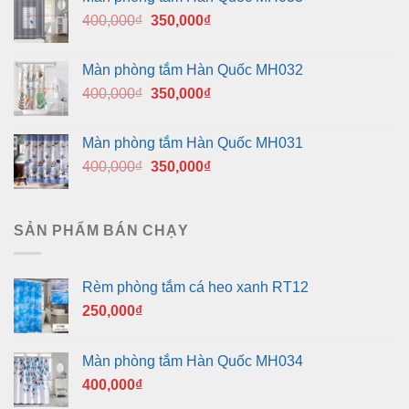
Giá
Giá
400,000
₫
350,000
₫
gốc
hiện
là:
tại
Màn phòng tắm Hàn Quốc MH032
400,000₫.
là:
Giá
Giá
400,000
₫
350,000
₫
350,000₫.
gốc
hiện
là:
tại
Màn phòng tắm Hàn Quốc MH031
400,000₫.
là:
Giá
Giá
400,000
₫
350,000
₫
350,000₫.
gốc
hiện
là:
tại
400,000₫.
là:
SẢN PHẨM BÁN CHẠY
350,000₫.
Rèm phòng tắm cá heo xanh RT12
250,000
₫
Màn phòng tắm Hàn Quốc MH034
400,000
₫