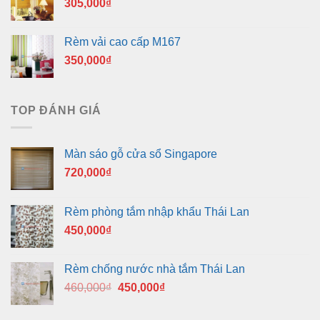
305,000
₫
Rèm vải cao cấp M167
350,000
₫
TOP ĐÁNH GIÁ
Màn sáo gỗ cửa sổ Singapore
720,000
₫
Rèm phòng tắm nhập khẩu Thái Lan
450,000
₫
Rèm chống nước nhà tắm Thái Lan
Giá
Giá
460,000
₫
450,000
₫
gốc
hiện
là:
tại