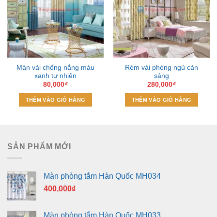
Add to
Add to
Wishlist
Wishlist
Màn vải chống nắng màu
Rèm vải phòng ngủ cản
xanh tự nhiên
sáng
80,000
₫
280,000
₫
THÊM VÀO GIỎ HÀNG
THÊM VÀO GIỎ HÀNG
SẢN PHẨM MỚI
Màn phòng tắm Hàn Quốc MH034
400,000
₫
Màn phòng tắm Hàn Quốc MH033