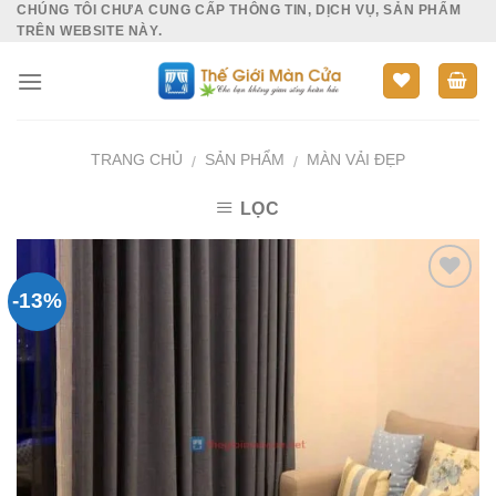
CHÚNG TÔI CHƯA CUNG CẤP THÔNG TIN, DỊCH VỤ, SẢN PHẨM
Skip
TRÊN WEBSITE NÀY.
to
content
TRANG CHỦ
SẢN PHẨM
MÀN VẢI ĐẸP
/
/
LỌC
-13%
Add to
Wishlist