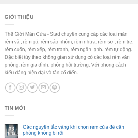
460,000₫.
là:
450,000₫.
GIỚI THIỆU
Thế Giới Màn Cửa - Stad chuyên cung cấp các loại màn
rèm vải, rèm gỗ, rèm sáo nhôm, rèm nhựa, rèm sợi, rèm tre,
rèm cuốn, rèm xếp, rèm tranh, rèm ngăn lạnh. rèm tự động.
Đặc biệt tùy theo không gian sử dụng có các loại rèm văn
phòng, rèm gia đình, phông hội trường. Với phong cách
kiểu dáng hiện đại và tân cổ điển.
TIN MỚI
Các nguyên tắc vàng khi chọn rèm cửa để căn
03
phòng không bị rối
Th12