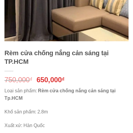
Rèm cửa chống nắng cản sáng tại
TP.HCM
Giá
Giá
750,000
650,000
₫
₫
gốc
hiện
Loại sản phẩm:
Rèm cửa chống nắng cản sáng tại
là:
tại
Tp.HCM
750,000₫.
là:
650,000₫.
Khổ sản phẩm: 2.8m
Xuất xứ: Hàn Quốc