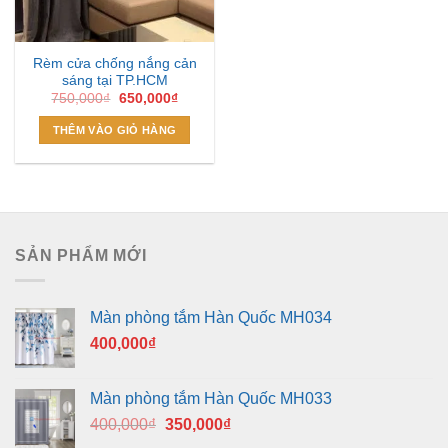
Rèm cửa chống nắng cản
sáng tại TP.HCM
Giá
Giá
750,000
₫
650,000
₫
gốc
hiện
là:
tại
THÊM VÀO GIỎ HÀNG
750,000₫.
là:
650,000₫.
SẢN PHẨM MỚI
Màn phòng tắm Hàn Quốc MH034
400,000
₫
Màn phòng tắm Hàn Quốc MH033
Giá
Giá
400,000
₫
350,000
₫
gốc
hiện