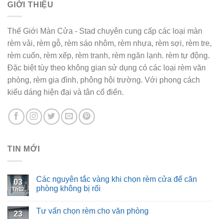
GIỚI THIỆU
Thế Giới Màn Cửa - Stad chuyên cung cấp các loại màn
rèm vải, rèm gỗ, rèm sáo nhôm, rèm nhựa, rèm sợi, rèm tre,
rèm cuốn, rèm xếp, rèm tranh, rèm ngăn lạnh. rèm tự động.
Đặc biệt tùy theo không gian sử dụng có các loại rèm văn
phòng, rèm gia đình, phông hội trường. Với phong cách
kiểu dáng hiện đại và tân cổ điển.
TIN MỚI
Các nguyên tắc vàng khi chọn rèm cửa để căn
03
phòng không bị rối
Th12
Tư vấn chọn rèm cho văn phòng
23