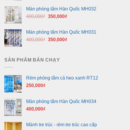
là:
tại
Màn phòng tắm Hàn Quốc MH032
400,000₫.
là:
Giá
Giá
400,000
₫
350,000
₫
350,000₫.
gốc
hiện
là:
tại
Màn phòng tắm Hàn Quốc MH031
400,000₫.
là:
Giá
Giá
400,000
₫
350,000
₫
350,000₫.
gốc
hiện
là:
tại
400,000₫.
là:
SẢN PHẨM BÁN CHẠY
350,000₫.
Rèm phòng tắm cá heo xanh RT12
250,000
₫
Màn phòng tắm Hàn Quốc MH034
400,000
₫
Mành tre trúc - rèm tre trúc cao cấp