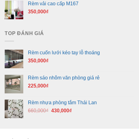
Rèm vải cao cấp M167
350,000
₫
TOP ĐÁNH GIÁ
Rèm cuốn lưới kéo tay lỗ thoáng
350,000
₫
Rèm sáo nhôm văn phòng giá rẻ
225,000
₫
Rèm nhựa phòng tắm Thái Lan
Giá
Giá
660,000
₫
430,000
₫
gốc
hiện
là:
tại
660,000₫.
là:
430,000₫.