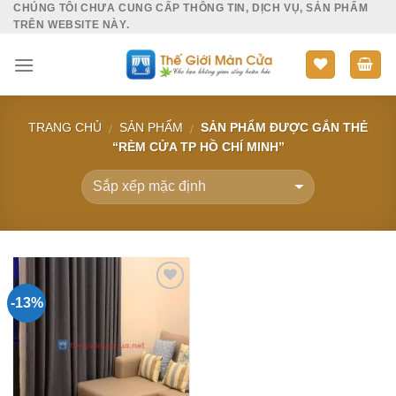
CHÚNG TÔI CHƯA CUNG CẤP THÔNG TIN, DỊCH VỤ, SẢN PHẨM
Skip
TRÊN WEBSITE NÀY.
to
content
TRANG CHỦ
SẢN PHẨM
SẢN PHẨM ĐƯỢC GẮN THẺ
/
/
“RÈM CỬA TP HỒ CHÍ MINH”
-13%
Add to
Wishlist