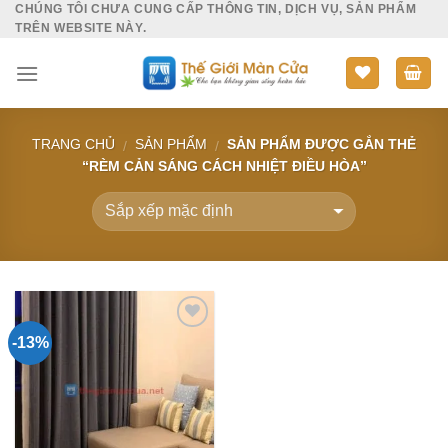
CHÚNG TÔI CHƯA CUNG CẤP THÔNG TIN, DỊCH VỤ, SẢN PHẨM
Skip
TRÊN WEBSITE NÀY.
to
content
TRANG CHỦ
SẢN PHẨM
SẢN PHẨM ĐƯỢC GẮN THẺ
/
/
“RÈM CẢN SÁNG CÁCH NHIỆT ĐIỀU HÒA”
-13%
Add to
Wishlist