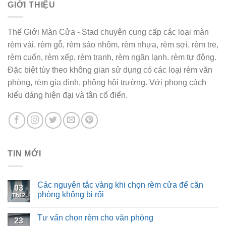
GIỚI THIỆU
Thế Giới Màn Cửa - Stad chuyên cung cấp các loại màn
rèm vải, rèm gỗ, rèm sáo nhôm, rèm nhựa, rèm sợi, rèm tre,
rèm cuốn, rèm xếp, rèm tranh, rèm ngăn lạnh. rèm tự động.
Đặc biệt tùy theo không gian sử dụng có các loại rèm văn
phòng, rèm gia đình, phông hội trường. Với phong cách
kiểu dáng hiện đại và tân cổ điển.
TIN MỚI
Các nguyên tắc vàng khi chọn rèm cửa để căn
03
phòng không bị rối
Th12
Tư vấn chọn rèm cho văn phòng
23