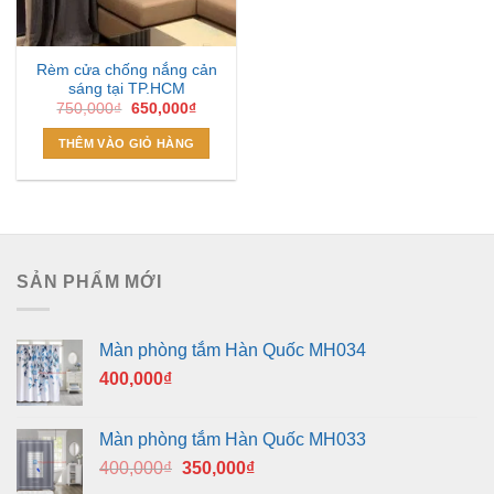
Rèm cửa chống nắng cản
sáng tại TP.HCM
Giá
Giá
750,000
₫
650,000
₫
gốc
hiện
là:
tại
THÊM VÀO GIỎ HÀNG
750,000₫.
là:
650,000₫.
SẢN PHẨM MỚI
Màn phòng tắm Hàn Quốc MH034
400,000
₫
Màn phòng tắm Hàn Quốc MH033
Giá
Giá
400,000
₫
350,000
₫
gốc
hiện