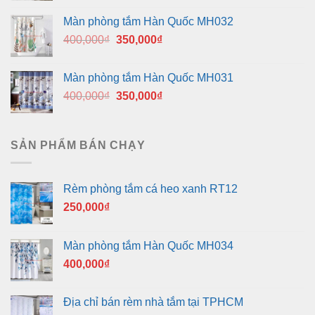
là:
tại
Màn phòng tắm Hàn Quốc MH032
400,000₫.
là:
Giá
Giá
400,000
₫
350,000
₫
350,000₫.
gốc
hiện
là:
tại
Màn phòng tắm Hàn Quốc MH031
400,000₫.
là:
Giá
Giá
400,000
₫
350,000
₫
350,000₫.
gốc
hiện
là:
tại
400,000₫.
là:
SẢN PHẨM BÁN CHẠY
350,000₫.
Rèm phòng tắm cá heo xanh RT12
250,000
₫
Màn phòng tắm Hàn Quốc MH034
400,000
₫
Địa chỉ bán rèm nhà tắm tại TPHCM