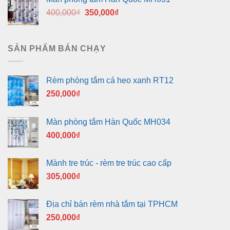
400,000₫.
là:
Giá
Giá
400,000
₫
350,000
₫
350,000₫.
gốc
hiện
là:
tại
400,000₫.
là:
SẢN PHẨM BÁN CHẠY
350,000₫.
Rèm phòng tắm cá heo xanh RT12
250,000
₫
Màn phòng tắm Hàn Quốc MH034
400,000
₫
Mành tre trúc - rèm tre trúc cao cấp
305,000
₫
Địa chỉ bán rèm nhà tắm tại TPHCM
250,000
₫