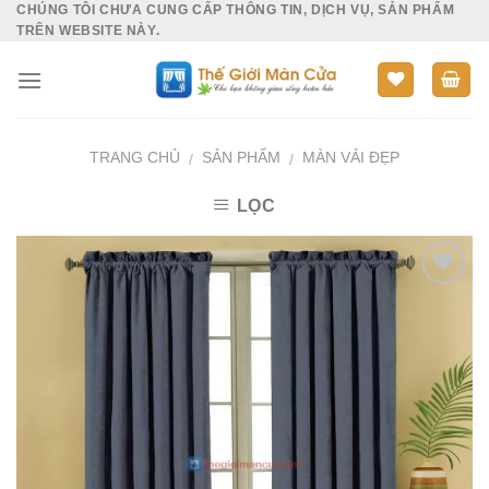
CHÚNG TÔI CHƯA CUNG CẤP THÔNG TIN, DỊCH VỤ, SẢN PHẨM
Skip
TRÊN WEBSITE NÀY.
to
content
TRANG CHỦ
SẢN PHẨM
MÀN VẢI ĐẸP
/
/
LỌC
Add to
Wishlist