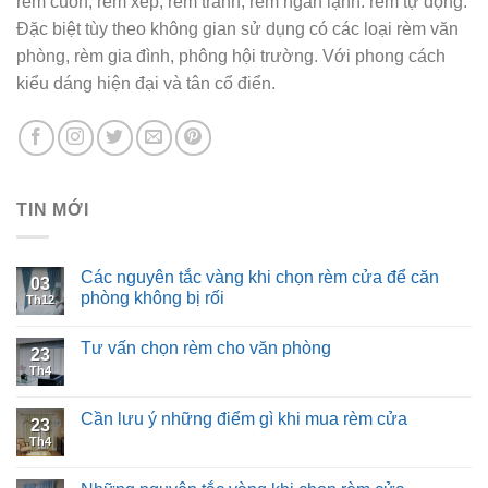
rèm cuốn, rèm xếp, rèm tranh, rèm ngăn lạnh. rèm tự động.
Đặc biệt tùy theo không gian sử dụng có các loại rèm văn
phòng, rèm gia đình, phông hội trường. Với phong cách
kiểu dáng hiện đại và tân cổ điển.
TIN MỚI
Các nguyên tắc vàng khi chọn rèm cửa để căn
03
phòng không bị rối
Th12
Tư vấn chọn rèm cho văn phòng
23
Th4
Cần lưu ý những điểm gì khi mua rèm cửa
23
Th4