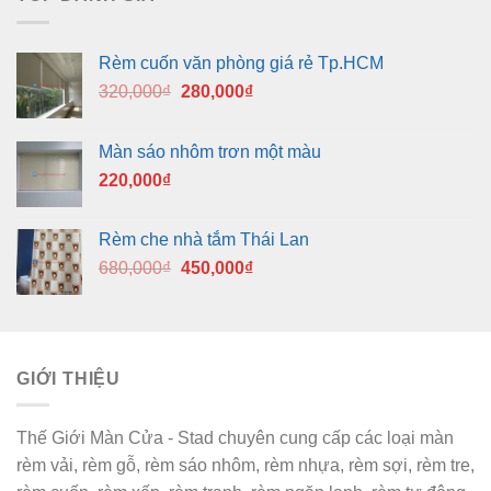
Rèm cuốn văn phòng giá rẻ Tp.HCM
Giá
Giá
320,000
₫
280,000
₫
gốc
hiện
là:
tại
Màn sáo nhôm trơn một màu
320,000₫.
là:
220,000
₫
280,000₫.
Rèm che nhà tắm Thái Lan
Giá
Giá
680,000
₫
450,000
₫
gốc
hiện
là:
tại
680,000₫.
là:
450,000₫.
GIỚI THIỆU
Thế Giới Màn Cửa - Stad chuyên cung cấp các loại màn
rèm vải, rèm gỗ, rèm sáo nhôm, rèm nhựa, rèm sợi, rèm tre,