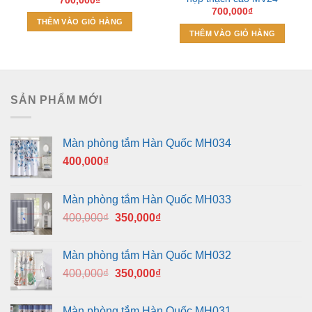
700,000
₫
700,000
₫
THÊM VÀO GIỎ HÀNG
THÊM VÀO GIỎ HÀNG
SẢN PHẨM MỚI
Màn phòng tắm Hàn Quốc MH034
400,000
₫
Màn phòng tắm Hàn Quốc MH033
Giá
Giá
400,000
₫
350,000
₫
gốc
hiện
là:
tại
Màn phòng tắm Hàn Quốc MH032
400,000₫.
là:
Giá
Giá
400,000
₫
350,000
₫
350,000₫.
gốc
hiện
là:
tại
Màn phòng tắm Hàn Quốc MH031