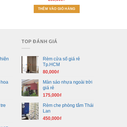
THÊM VÀO GIỎ HÀNG
THÊM
TOP ĐÁNH GIÁ
hiện
Rèm cửa sổ giá rẻ
Tp.HCM
80,000
₫
 hoa
Màn sáo nhựa ngoài trời
giá rẻ
175,000
₫
tre
Rèm che phòng tắm Thái
Lan
450,000
₫