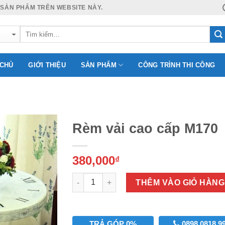
 SẢN PHẨM TRÊN WEBSITE NÀY.
 CHỦ
GIỚI THIỆU
SẢN PHẨM
CÔNG TRÌNH THI CÔNG
Rèm vải cao cấp M170
380,000
₫
Add to
Wishlist
Số lượng
THÊM VÀO GIỎ HÀNG
TRẢ GÓP 0%
0898 0818 9