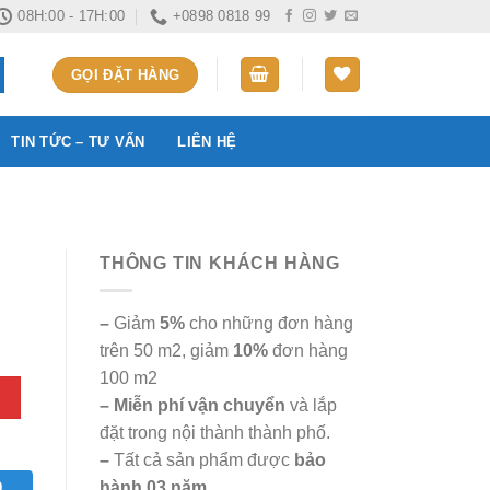
08H:00 - 17H:00
+0898 0818 99
GỌI ĐẶT HÀNG
TIN TỨC – TƯ VẤN
LIÊN HỆ
THÔNG TIN KHÁCH HÀNG
–
Giảm
5%
cho những đơn hàng
trên 50 m2, giảm
10%
đơn hàng
100 m2
– Miễn phí vận chuyển
và lắp
đặt trong nội thành thành phố.
–
Tất cả sản phẩm được
bảo
hành 03 năm
9