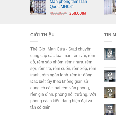
Màn phòng tắm Hàn
là:
tại
Quốc MH031
400,000₫.
là:
Giá
Giá
400,000
₫
350,000
₫
350,000₫.
gốc
hiện
là:
tại
400,000₫.
là:
GIỚI THIỆU
350,000₫.
TIN 
Thế Giới Màn Cửa - Stad chuyên
03
cung cấp các loại màn rèm vải, rèm
Th12
gỗ, rèm sáo nhôm, rèm nhựa, rèm
sợi, rèm tre, rèm cuốn, rèm xếp, rèm
23
tranh, rèm ngăn lạnh. rèm tự động.
Th4
Đặc biệt tùy theo không gian sử
dụng có các loại rèm văn phòng,
23
rèm gia đình, phông hội trường. Với
Th4
phong cách kiểu dáng hiện đại và
tân cổ điển.
23
Th4