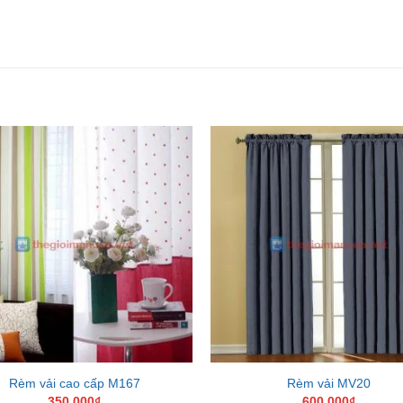
Add to
Wishlist
W
Rèm vải cao cấp M167
Rèm vải MV20
350,000
₫
600,000
₫