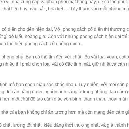
ơn vị, nhà cung cấp và phân phối mặt hàng này, để có thể phục v
 chất liệu hay màu sắc, họa tiết,… Tùy thuộc vào mỗi phòng mà
 cổ điển cho đến hiện đại. Với phong cách cổ điển thì thường c
t gì đó kiểu hoàng gia. Còn với những phong cách hiện đại thì
uốn thể hiện phong cách của riêng mình.
 phong phú. Bạn có thể tìm đến với chất liệu vải lụa, voan, cot
iều thì phải chọn loại vải có đặc tính mát, giữ nhiệt và cản n
ới tính mà bạn chọn màu sắc khác nhau. Tuy nhiên, với mỗi căn
áng để cân bằng được nguồn ánh sáng ở trong phòng, tạo cảm g
 hơn một chút để tạo cảm giác yên bình, thanh thản, thoải mái
ôi nhà của bạn không chỉ ấn tượng hơn mà còn mang đến cảm gi
ó chất lượng tốt nhất, kiểu dáng thời thượng nhất và giá thàn