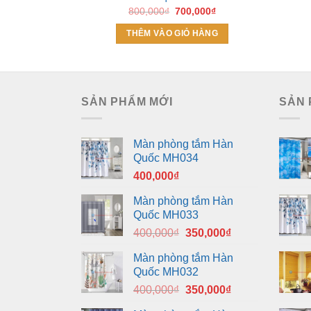
Giá
Giá
800,000
₫
700,000
₫
gốc
hiện
là:
tại
THÊM VÀO GIỎ HÀNG
800,000₫.
là:
700,000₫.
SẢN PHẨM MỚI
SẢN 
Màn phòng tắm Hàn
Quốc MH034
400,000
₫
Màn phòng tắm Hàn
Quốc MH033
Giá
Giá
400,000
₫
350,000
₫
gốc
hiện
Màn phòng tắm Hàn
là:
tại
Quốc MH032
400,000₫.
là:
Giá
Giá
400,000
₫
350,000
₫
350,000₫.
gốc
hiện