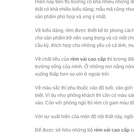
Hiện nay trên thị trường có khá nhiều những đ
thất có khá nhiều kiểu dáng, mẫu mã cũng như
sản phẩm phù hợp và ưng ý nhất.
Về kiểu dáng, rèm được thiết kế từ phong cách
cho sản phẩm trở nên sang trọng và có một chú
cầu kỳ, thích hợp cho những yêu có cá tính, m
Về chất liệu của
rèm vải cao cấp
thì tương đối
trường sống của mình. Ở những nơi nắng nóng nh
xuống thấp hơn so với ở ngoài trời.
Về màu sắc thì phụ thuộc vào độ tuổi, vào gi
biệt. Ví dụ như phòng khách thì cần có màu s
vào. Còn với phòng ngủ thì rèm có gam màu tối
Với sự xuất hiện của món đồ nội thất này, ng
Để được sở hữu những bộ
rèm vải cao cấp
c