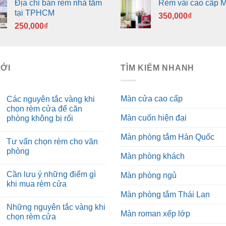
Địa chỉ bán rèm nhà tắm
Rèm vải cao cấp 
tại TPHCM
350,000
₫
250,000
₫
MỚI
TÌM KIẾM NHANH
Màn cửa cao cấp
Các nguyên tắc vàng khi
chọn rèm cửa để căn
Màn cuốn hiện đại
phòng không bị rối
Màn phòng tắm Hàn Quốc
Tư vấn chọn rèm cho văn
phòng
Màn phòng khách
Cần lưu ý những điểm gì
Màn phòng ngủ
khi mua rèm cửa
Màn phòng tắm Thái Lan
Những nguyên tắc vàng khi
Màn roman xếp lớp
chọn rèm cửa