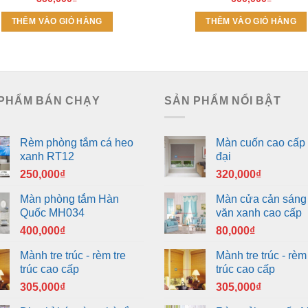
THÊM VÀO GIỎ HÀNG
THÊM VÀO GIỎ HÀNG
PHẨM BÁN CHẠY
SẢN PHẨM NỔI BẬT
Rèm phòng tắm cá heo
Màn cuốn cao cấp 
xanh RT12
đại
250,000
₫
320,000
₫
Màn phòng tắm Hàn
Màn cửa cản sáng
Quốc MH034
văn xanh cao cấp
400,000
₫
80,000
₫
Mành tre trúc - rèm tre
Mành tre trúc - rèm 
trúc cao cấp
trúc cao cấp
305,000
₫
305,000
₫