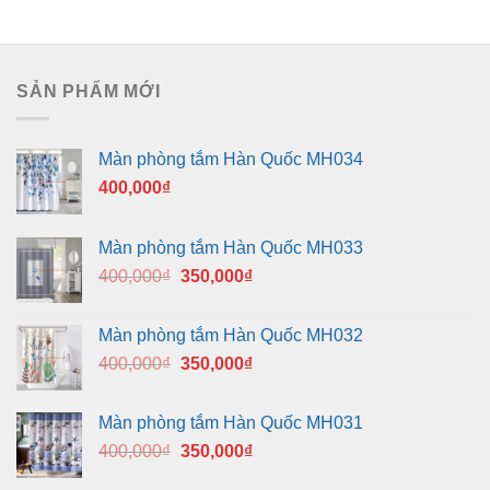
SẢN PHẨM MỚI
Màn phòng tắm Hàn Quốc MH034
400,000
₫
Màn phòng tắm Hàn Quốc MH033
Giá
Giá
400,000
₫
350,000
₫
gốc
hiện
là:
tại
Màn phòng tắm Hàn Quốc MH032
400,000₫.
là:
Giá
Giá
400,000
₫
350,000
₫
350,000₫.
gốc
hiện
là:
tại
Màn phòng tắm Hàn Quốc MH031
400,000₫.
là:
Giá
Giá
400,000
₫
350,000
₫
350,000₫.
gốc
hiện