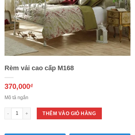
Rèm vải cao cấp M168
370,000
₫
Mô tả ngắn
Số lượng
THÊM VÀO GIỎ HÀNG