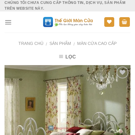
CHÚNG TÔI CHƯA CUNG CẤP THÔNG TIN, DỊCH VỤ, SẢN PHẨM
Skip
TRÊN WEBSITE NÀY.
to
content
TRANG CHỦ
SẢN PHẨM
MÀN CỬA CAO CẤP
/
/
LỌC
Add to
Wishlist