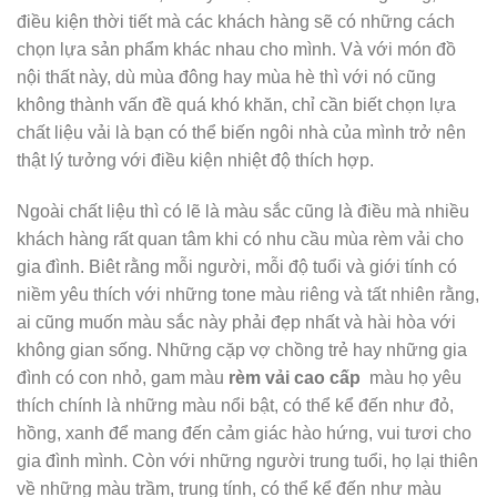
điều kiện thời tiết mà các khách hàng sẽ có những cách
chọn lựa sản phẩm khác nhau cho mình. Và với món đồ
nội thất này, dù mùa đông hay mùa hè thì với nó cũng
không thành vấn đề quá khó khăn, chỉ cần biết chọn lựa
chất liệu vải là bạn có thể biến ngôi nhà của mình trở nên
thật lý tưởng với điều kiện nhiệt độ thích hợp.
Ngoài chất liệu thì có lẽ là màu sắc cũng là điều mà nhiều
khách hàng rất quan tâm khi có nhu cầu mùa rèm vải cho
gia đình. Biêt rằng mỗi người, mỗi độ tuổi và giới tính có
niềm yêu thích với những tone màu riêng và tất nhiên rằng,
ai cũng muốn màu sắc này phải đẹp nhất và hài hòa với
không gian sống. Những cặp vợ chồng trẻ hay những gia
đình có con nhỏ, gam màu
rèm vải cao cấp
màu họ yêu
thích chính là những màu nổi bật, có thể kể đến như đỏ,
hồng, xanh để mang đến cảm giác hào hứng, vui tươi cho
gia đình mình. Còn với những người trung tuổi, họ lại thiên
về những màu trầm, trung tính, có thể kể đến như màu