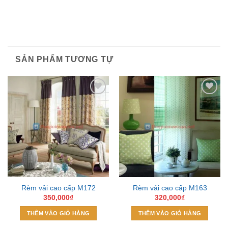
SẢN PHẨM TƯƠNG TỰ
Add to
Add to
Wishlist
Wishlist
Rèm vải cao cấp M172
Rèm vải cao cấp M163
350,000
₫
320,000
₫
THÊM VÀO GIỎ HÀNG
THÊM VÀO GIỎ HÀNG