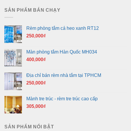
là:
tại
400,000₫.
là:
SẢN PHẨM BÁN CHẠY
350,000₫.
Rèm phòng tắm cá heo xanh RT12
250,000
₫
Màn phòng tắm Hàn Quốc MH034
400,000
₫
Địa chỉ bán rèm nhà tắm tại TPHCM
250,000
₫
Mành tre trúc - rèm tre trúc cao cấp
305,000
₫
SẢN PHẨM NỔI BẬT