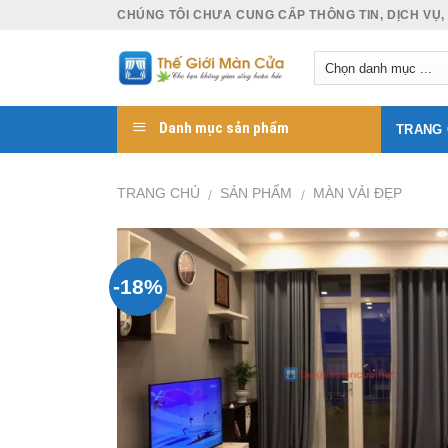
Skip
CHÚNG TÔI CHƯA CUNG CẤP THÔNG TIN, DỊCH VỤ,
to
content
Danh mục sản phẩm
TRANG
TRANG CHỦ
SẢN PHẨM
MÀN VẢI ĐẸP
/
/
-18%