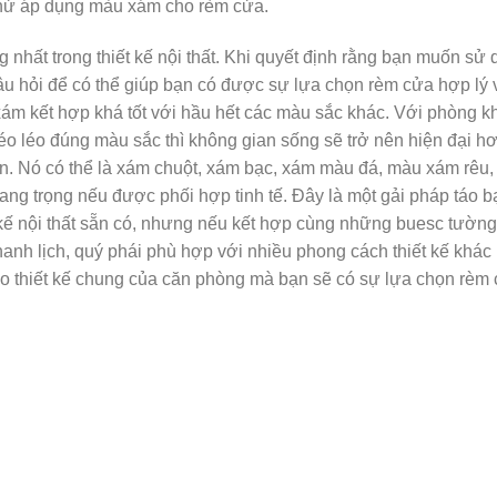
 thử áp dụng màu xám cho rèm cửa.
 nhất trong thiết kế nội thất. Khi quyết định rằng bạn muốn sử
câu hỏi để có thể giúp bạn có được sự lựa chọn rèm cửa hợp lý 
 xám kết hợp khá tốt với hầu hết các màu sắc khác. Với phòng 
o léo đúng màu sắc thì không gian sống sẽ trở nên hiện đại hơn
bạn. Nó có thể là xám chuột, xám bạc, xám màu đá, màu xám rê
ang trọng nếu được phối hợp tinh tế. Đây là một gải pháp táo 
kế nội thất sẵn có, nhưng nếu kết hợp cùng những buesc tường 
anh lịch, quý phái phù hợp với nhiều phong cách thiết kế khác
vào thiết kế chung của căn phòng mà bạn sẽ có sự lựa chọn rèm