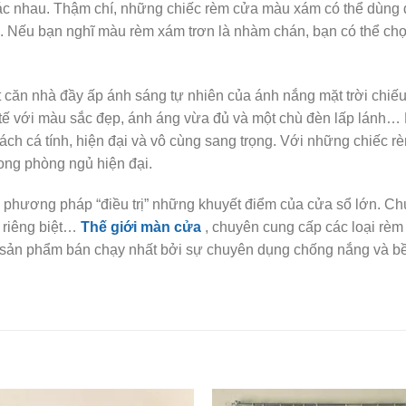
ác nhau. Thậm chí, những chiếc rèm cửa màu xám có thể dùng 
a. Nếu bạn nghĩ màu rèm xám trơn là nhàm chán, bạn có thể chọ
 căn nhà đầy ấp ánh sáng tự nhiên của ánh nắng mặt trời chiếu
h tế với màu sắc đẹp, ánh áng vừa đủ và một chù đèn lấp lánh… 
ch cá tính, hiện đại và vô cùng sang trọng. Với những chiếc r
ong phòng ngủ hiện đại.
g phương pháp “điều trị” những khuyết điểm của cửa sổ lớn. C
 riêng biệt…
Thế giới màn cửa
, chuyên cung cấp các loại rèm
sản phẩm bán chạy nhất bởi sự chuyên dụng chống nắng và bền