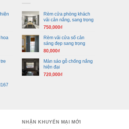
hiện
Rèm cửa phòng khách
vải cản nắng, sang trọng
750,000
₫
 hoa
Rèm vải cửa sổ cản
sáng đẹp sang trọng
80,000
₫
tre
Màn sáo gỗ chống nắng
hiện đại
720,000
₫
M167
NHẬN KHUYẾN MẠI MỚI