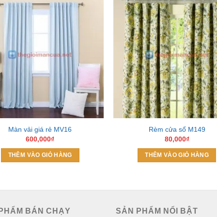
Add to
Wishlist
W
Màn vải giá rẻ MV16
Rèm cửa sổ M149
600,000
₫
80,000
₫
THÊM VÀO GIỎ HÀNG
THÊM VÀO GIỎ HÀNG
PHẨM BÁN CHẠY
SẢN PHẨM NỔI BẬT