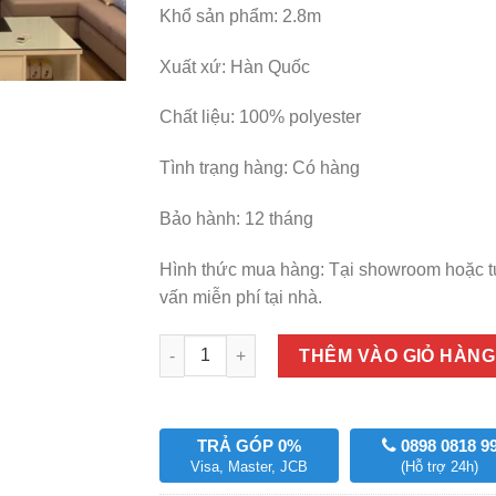
700,000₫
Khổ sản phẩm: 2.8m
Xuất xứ: Hàn Quốc
Chất liệu: 100% polyester
Tình trạng hàng: Có hàng
Bảo hành: 12 tháng
Hình thức mua hàng: Tại showroom hoặc 
vấn miễn phí tại nhà.
Số lượng
THÊM VÀO GIỎ HÀNG
TRẢ GÓP 0%
0898 0818 9
Visa, Master, JCB
(Hỗ trợ 24h)