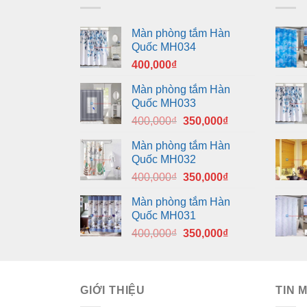
Màn phòng tắm Hàn
Quốc MH034
400,000
₫
Màn phòng tắm Hàn
Quốc MH033
Giá
Giá
400,000
₫
350,000
₫
gốc
hiện
Màn phòng tắm Hàn
là:
tại
Quốc MH032
400,000₫.
là:
Giá
Giá
400,000
₫
350,000
₫
350,000₫.
gốc
hiện
Màn phòng tắm Hàn
là:
tại
Quốc MH031
400,000₫.
là:
Giá
Giá
400,000
₫
350,000
₫
350,000₫.
gốc
hiện
là:
tại
400,000₫.
là:
GIỚI THIỆU
350,000₫.
TIN 