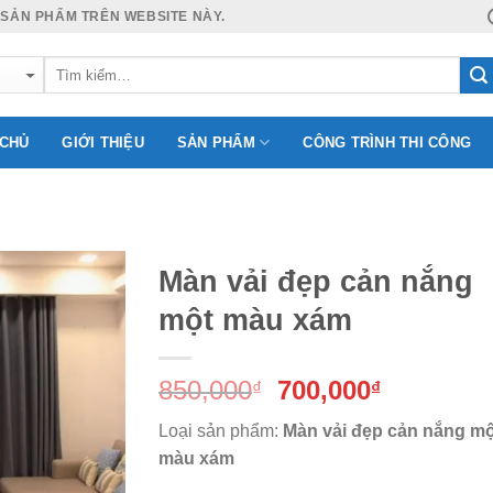
 SẢN PHẨM TRÊN WEBSITE NÀY.
 CHỦ
GIỚI THIỆU
SẢN PHẨM
CÔNG TRÌNH THI CÔNG
Màn vải đẹp cản nắng
một màu xám
Add to
Giá
Giá
850,000
700,000
Wishlist
₫
₫
gốc
hiện
Loại sản phẩm:
Màn vải đẹp cản nắng mộ
là:
tại
màu xám
850,000₫.
là: