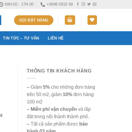
08H:00 - 17H:00
+0898 0818 99
GỌI ĐẶT HÀNG
TIN TỨC – TƯ VẤN
LIÊN HỆ
THÔNG TIN KHÁCH HÀNG
–
Giảm
5%
cho những đơn hàng
trên 50 m2, giảm
10%
đơn hàng
100 m2
– Miễn phí vận chuyển
và lắp
t
đặt trong nội thành thành phố.
–
Tất cả sản phẩm được
bảo
hành 03 năm