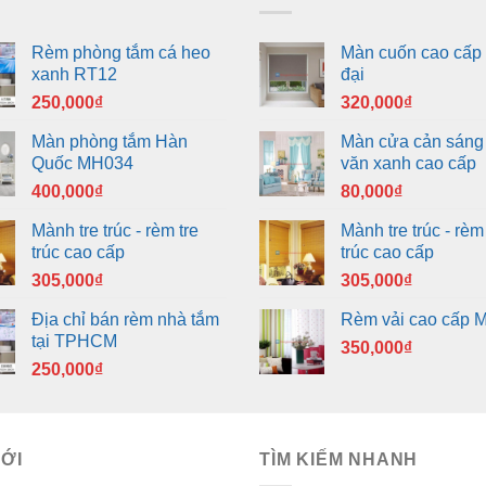
Rèm phòng tắm cá heo
Màn cuốn cao cấp 
xanh RT12
đại
250,000
₫
320,000
₫
Màn phòng tắm Hàn
Màn cửa cản sáng
Quốc MH034
văn xanh cao cấp
400,000
₫
80,000
₫
Mành tre trúc - rèm tre
Mành tre trúc - rèm 
trúc cao cấp
trúc cao cấp
305,000
₫
305,000
₫
Địa chỉ bán rèm nhà tắm
Rèm vải cao cấp 
tại TPHCM
350,000
₫
250,000
₫
MỚI
TÌM KIẾM NHANH