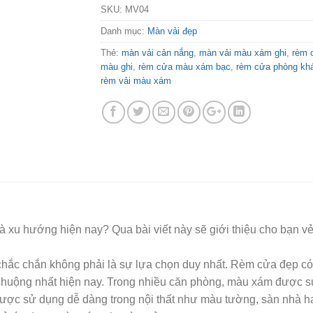
SKU:
MV04
Danh mục:
Màn vải đẹp
Thẻ:
màn vải cản nắng
,
màn vải màu xám ghi
,
rèm 
màu ghi
,
rèm cửa màu xám bạc
,
rèm cửa phòng kh
rèm vải màu xám
 xu hướng hiện nay? Qua bài viết này sẽ giới thiệu cho bạn vẻ
chắc chắn không phải là sự lựa chọn duy nhất. Rèm cửa đẹp c
huộng nhất hiện nay. Trong nhiều căn phòng, màu xám được s
được sử dụng dễ dàng trong nội thất như màu tường, sàn nhà ha