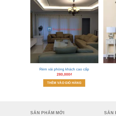
Add to
Wishlist
Rèm vải phòng khách cao cấp
280,000
₫
THÊM VÀO GIỎ HÀNG
SẢN PHẨM MỚI
SẢN 