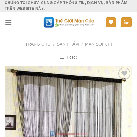
CHÚNG TÔI CHƯA CUNG CẤP THÔNG TIN, DỊCH VỤ, SẢN PHẨM
Skip
TRÊN WEBSITE NÀY.
to
content
TRANG CHỦ
SẢN PHẨM
MÀN SỢI CHỈ
/
/
LỌC
Add to
Wishlist