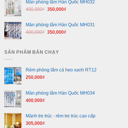
Màn phòng tắm Hàn Quốc MH032
400,000₫.
là:
Giá
Giá
400,000
₫
350,000
₫
350,000₫.
gốc
hiện
là:
tại
Màn phòng tắm Hàn Quốc MH031
400,000₫.
là:
Giá
Giá
400,000
₫
350,000
₫
350,000₫.
gốc
hiện
là:
tại
400,000₫.
là:
SẢN PHẨM BÁN CHẠY
350,000₫.
Rèm phòng tắm cá heo xanh RT12
250,000
₫
Màn phòng tắm Hàn Quốc MH034
400,000
₫
Mành tre trúc - rèm tre trúc cao cấp
305,000
₫