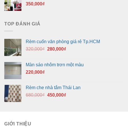
350,000
₫
TOP ĐÁNH GIÁ
Rèm cuốn văn phòng giá rẻ Tp.HCM
Giá
Giá
320,000
₫
280,000
₫
gốc
hiện
là:
tại
Màn sáo nhôm trơn một màu
320,000₫.
là:
220,000
₫
280,000₫.
Rèm che nhà tắm Thái Lan
Giá
Giá
680,000
₫
450,000
₫
gốc
hiện
là:
tại
680,000₫.
là:
450,000₫.
GIỚI THIỆU