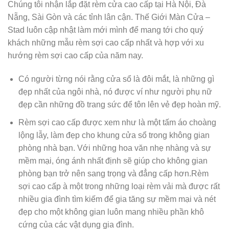
Chúng tôi nhận lắp đặt rèm cửa cao cấp tại Hà Nội, Đà
Nẵng, Sài Gòn và các tỉnh lân cận. Thế Giới Màn Cửa –
Stad luôn cập nhật làm mới mình để mang tới cho quý
khách những mẫu rèm sợi cao cấp nhất và hợp với xu
hướng rèm sợi cao cấp của năm nay.
Có người từng nói rằng cửa sổ là đôi mắt, là những gì
đẹp nhất của ngôi nhà, nó được ví như người phụ nữ
đẹp cần những đồ trang sức để tôn lên vẻ đẹp hoàn mỹ.
Rèm sợi cao cấp được xem như là một tấm áo choàng
lộng lẫy, làm đẹp cho khung cửa sổ trong không gian
phòng nhà bạn. Với những hoa văn nhẹ nhàng và sự
mềm mại, óng ánh nhất định sẽ giúp cho không gian
phòng bạn trở nên sang trọng và đẳng cấp hơn.Rèm
sợi cao cấp à một trong những loại rèm vải mà được rất
nhiều gia đình tìm kiếm để gia tăng sự mềm mại và nét
đẹp cho một không gian luôn mang nhiều phần khô
cứng của các vật dụng gia đình.