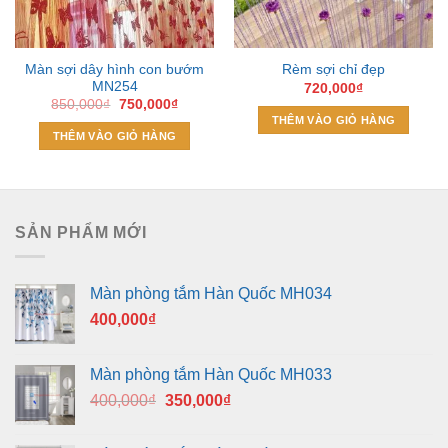
Màn sợi dây hình con bướm
Rèm sợi chỉ đẹp
MN254
720,000
₫
Giá
Giá
850,000
₫
750,000
₫
gốc
hiện
THÊM VÀO GIỎ HÀNG
là:
tại
THÊM VÀO GIỎ HÀNG
850,000₫.
là:
750,000₫.
SẢN PHẨM MỚI
Màn phòng tắm Hàn Quốc MH034
400,000
₫
Màn phòng tắm Hàn Quốc MH033
Giá
Giá
400,000
₫
350,000
₫
gốc
hiện
là:
tại