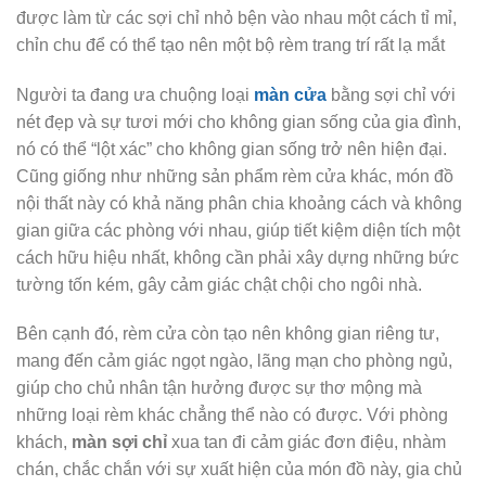
được làm từ các sợi chỉ nhỏ bện vào nhau một cách tỉ mỉ,
chỉn chu để có thể tạo nên một bộ rèm trang trí rất lạ mắt
Người ta đang ưa chuộng loại
màn cửa
bằng sợi chỉ với
nét đẹp và sự tươi mới cho không gian sống của gia đình,
nó có thể “lột xác” cho không gian sống trở nên hiện đại.
Cũng giống như những sản phẩm rèm cửa khác, món đồ
nội thất này có khả năng phân chia khoảng cách và không
gian giữa các phòng với nhau, giúp tiết kiệm diện tích một
cách hữu hiệu nhất, không cần phải xây dựng những bức
tường tốn kém, gây cảm giác chật chội cho ngôi nhà.
Bên cạnh đó, rèm cửa còn tạo nên không gian riêng tư,
mang đến cảm giác ngọt ngào, lãng mạn cho phòng ngủ,
giúp cho chủ nhân tận hưởng được sự thơ mộng mà
những loại rèm khác chẳng thể nào có được. Với phòng
khách,
màn sợi chỉ
xua tan đi cảm giác đơn điệu, nhàm
chán, chắc chắn với sự xuất hiện của món đồ này, gia chủ