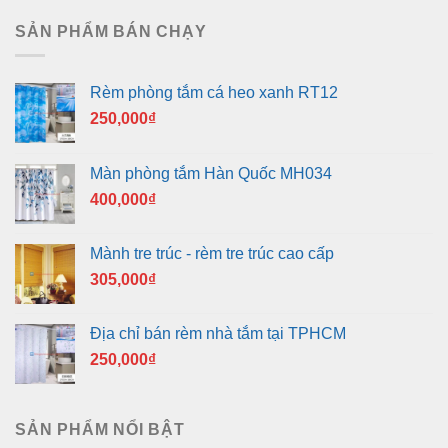
là:
tại
400,000₫.
là:
SẢN PHẨM BÁN CHẠY
350,000₫.
Rèm phòng tắm cá heo xanh RT12
250,000
₫
Màn phòng tắm Hàn Quốc MH034
400,000
₫
Mành tre trúc - rèm tre trúc cao cấp
305,000
₫
Địa chỉ bán rèm nhà tắm tại TPHCM
250,000
₫
SẢN PHẨM NỔI BẬT