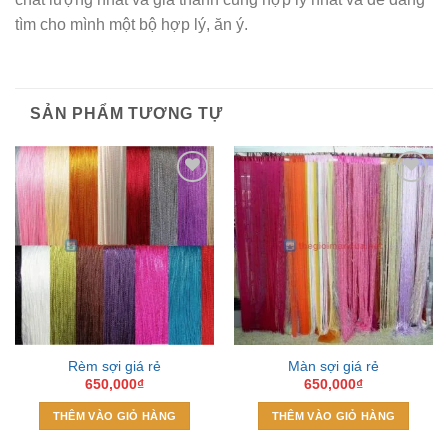
tìm cho mình một bộ hợp lý, ăn ý.
SẢN PHẨM TƯƠNG TỰ
Add to
Add to
Wishlist
Wishlist
Rèm sợi giá rẻ
Màn sợi giá rẻ
650,000
₫
650,000
₫
THÊM VÀO GIỎ HÀNG
THÊM VÀO GIỎ HÀNG