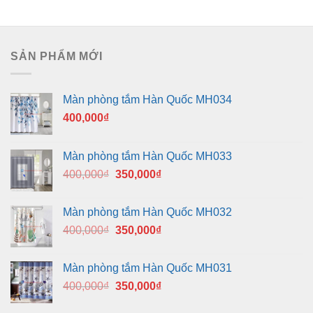
SẢN PHẨM MỚI
Màn phòng tắm Hàn Quốc MH034
400,000
₫
Màn phòng tắm Hàn Quốc MH033
Giá
Giá
400,000
₫
350,000
₫
gốc
hiện
là:
tại
Màn phòng tắm Hàn Quốc MH032
400,000₫.
là:
Giá
Giá
400,000
₫
350,000
₫
350,000₫.
gốc
hiện
là:
tại
Màn phòng tắm Hàn Quốc MH031
400,000₫.
là:
Giá
Giá
400,000
₫
350,000
₫
350,000₫.
gốc
hiện