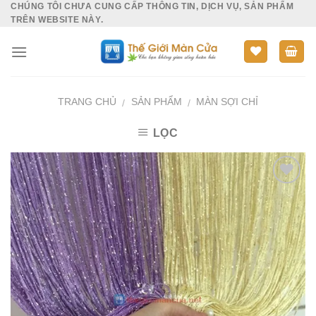
CHÚNG TÔI CHƯA CUNG CẤP THÔNG TIN, DỊCH VỤ, SẢN PHẨM
Skip
TRÊN WEBSITE NÀY.
to
content
TRANG CHỦ
SẢN PHẨM
MÀN SỢI CHỈ
/
/
LỌC
Add to
Wishlist