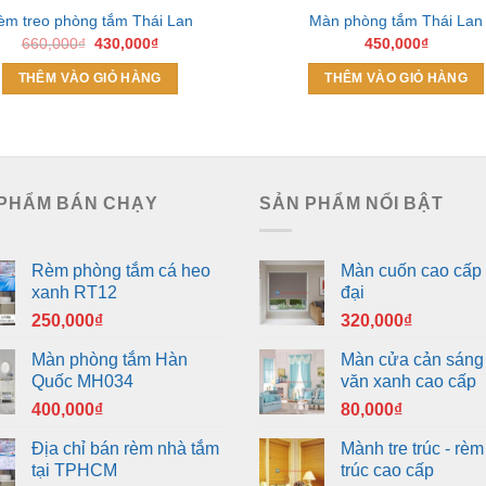
èm treo phòng tắm Thái Lan
Màn phòng tắm Thái Lan
Giá
Giá
660,000
₫
430,000
₫
450,000
₫
gốc
hiện
là:
tại
THÊM VÀO GIỎ HÀNG
THÊM VÀO GIỎ HÀNG
660,000₫.
là:
430,000₫.
PHẨM BÁN CHẠY
SẢN PHẨM NỔI BẬT
Rèm phòng tắm cá heo
Màn cuốn cao cấp 
xanh RT12
đại
250,000
₫
320,000
₫
Màn phòng tắm Hàn
Màn cửa cản sáng
Quốc MH034
văn xanh cao cấp
400,000
₫
80,000
₫
Địa chỉ bán rèm nhà tắm
Mành tre trúc - rèm 
tại TPHCM
trúc cao cấp