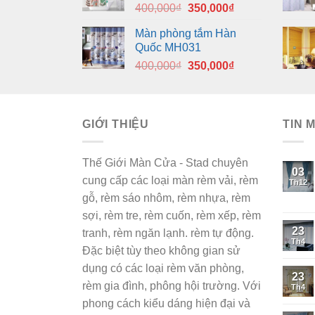
Giá
Giá
400,000
₫
350,000
₫
350,000₫.
gốc
hiện
Màn phòng tắm Hàn
là:
tại
Quốc MH031
400,000₫.
là:
Giá
Giá
400,000
₫
350,000
₫
350,000₫.
gốc
hiện
là:
tại
400,000₫.
là:
GIỚI THIỆU
350,000₫.
TIN 
Thế Giới Màn Cửa - Stad chuyên
03
cung cấp các loại màn rèm vải, rèm
Th12
gỗ, rèm sáo nhôm, rèm nhựa, rèm
sợi, rèm tre, rèm cuốn, rèm xếp, rèm
23
tranh, rèm ngăn lạnh. rèm tự động.
Th4
Đặc biệt tùy theo không gian sử
dụng có các loại rèm văn phòng,
23
rèm gia đình, phông hội trường. Với
Th4
phong cách kiểu dáng hiện đại và