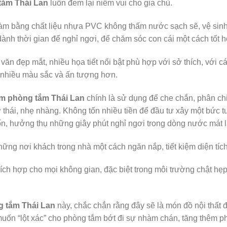
tắm Thái Lan
luôn đem lại niềm vui cho gia chủ.
m bằng chất liệu nhựa PVC không thấm nước sạch sẽ, vệ sinh v
dành thời gian để nghỉ ngơi, để chăm sóc con cái một cách tốt 
ăn đẹp mắt, nhiều họa tiết nổi bật phù hợp với sở thích, với cá
 nhiều màu sắc và ấn tượng hơn.
m phòng tắm Thái Lan
chính là sử dụng để che chắn, phân ch
 thái, nhẹ nhàng. Không tốn nhiều tiền để đầu tư xây một bức t
ốn, hưởng thụ những giây phút nghỉ ngơi trong dòng nước mát 
những nơi khách trong nhà một cách ngăn nắp, tiết kiệm diện tí
ích hợp cho mọi không gian, đặc biệt trong môi trường chật hẹp
 tắm Thái Lan
này, chắc chắn rằng đây sẽ là món đồ nội thất 
muốn “lột xác” cho phòng tắm bớt đi sự nhàm chán, tăng thêm