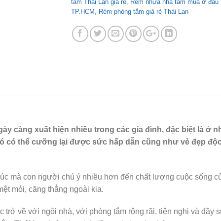
tắm Thái Lan giá rẻ
,
Rèm nhựa nhà tắm mua ở đâu
TP.HCM
,
Rèm phòng tắm giá rẻ Thái Lan
 càng xuất hiện nhiều trong các gia đình, đặc biệt là ở nhữ
hó có thể cưỡng lại được sức hấp dẫn cũng như vẻ đẹp độ
là lúc mà con người chú ý nhiều hơn đến chất lượng cuộc sống
mệt mỏi, căng thẳng ngoài kia.
trở về với ngôi nhà, với phòng tắm rộng rãi, tiện nghi và đầy 