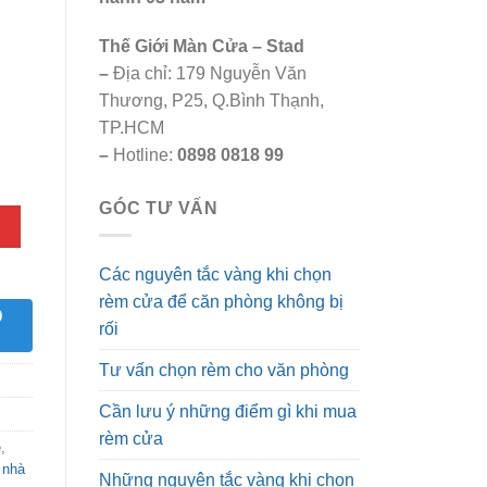
.
Thế Giới Màn Cửa – Stad
–
Địa chỉ: 179 Nguyễn Văn
Thương, P25, Q.Bình Thạnh,
TP.HCM
–
Hotline:
0898 0818 99
GÓC TƯ VẤN
Các nguyên tắc vàng khi chọn
rèm cửa để căn phòng không bị
9
rối
Tư vấn chọn rèm cho văn phòng
Cần lưu ý những điểm gì khi mua
rèm cửa
ẻ
,
 nhà
Những nguyên tắc vàng khi chọn