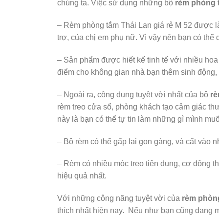
chúng ta. Việc sử dụng những bộ
rèm phòng 
– Rèm phòng tắm Thái Lan giá rẻ M 52 được là
trợ, của chị em phụ nữ. Vì vậy nên bạn có thể 
– Sản phẩm được hiết kế tinh tế với nhiều hoa v
điểm cho không gian nhà bạn thêm sinh động,
– Ngoài ra, công dụng tuyệt vời nhất của bộ
rè
rèm treo cửa sổ, phòng khách tạo cảm giác thư
này là bạn có thể tự tin làm những gì mình mu
– Bộ rèm có thể gấp lại gọn gàng, và cất vào 
– Rèm có nhiều móc treo tiện dụng, cơ động th
hiệu quả nhất.
Với những công năng tuyệt vời của
rèm phòng
thích nhất hiện nay. Nếu như bạn cũng đang 