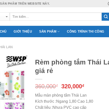
 SẢN PHẨM TRÊN WEBSITE NÀY.
 CHỦ
GIỚI THIỆU
SẢN PHẨM
CÔNG TRÌNH THI CÔNG
HÁI LAN
Rèm phòng tắm Thái L
giá rẻ
Add to
Giá
Giá
360,000
320,000
Wishlist
₫
₫
gốc
hiện
Mẫu màn phòng tắm Thái Lan
là:
tại
Kích thước :Ngang 1,80 Cao 1,80
360,000₫.
là:
Chất liệu :Nhựa PVC cao cấp