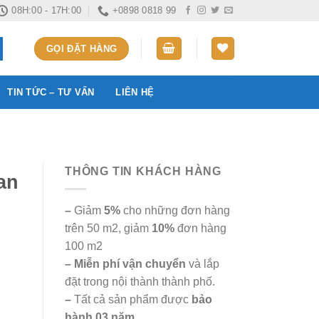
08H:00 - 17H:00
+0898 0818 99
GỌI ĐẶT HÀNG
TIN TỨC – TƯ VẤN
LIÊN HỆ
THÔNG TIN KHÁCH HÀNG
an
–
Giảm
5%
cho những đơn hàng
trên 50 m2, giảm
10%
đơn hàng
100 m2
– Miễn phí vận chuyển
và lắp
đặt trong nội thành thành phố.
–
Tất cả sản phẩm được
bảo
hành 03 năm