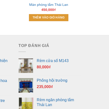
Màn phòng tắm Thái Lan
Màn ph
450,000
₫
THÊM VÀO GIỎ HÀNG
THÊM
TOP ĐÁNH GIÁ
hiện
Rèm cửa sổ M143
80,000
₫
Phông hội trường
 hoa
235,000
₫
Rèm ngăn phòng tắm
tre
Thái Lan