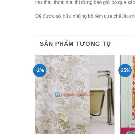
thư thái, thoải mái thì đừng bao giờ bỏ qua s
Để được sở hữu những bộ rèm cửa chất lượng,
SẢN PHẨM TƯƠNG TỰ
-2%
-35%
Add to
Wishlist