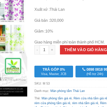
320,000₫
Xuất xứ :Thái Lan
Giá bán :320,000
Giảm :10%
Giao hàng miễn phí toàn thành phố HCM.
Số lượng
THÊM VÀO GIỎ HÀNG
TRẢ GÓP 0%
0898 0818 9
Visa, Master, JCB
(Hỗ trợ 24h)
SKU:
M 53
Danh mục:
Màn phòng tắm Thái Lan
Thẻ:
Màn phòng tắm giá rẻ
,
Rèm cửa nhà tắm giá r
rèm cửa phòng tắm giá rẻ
,
rèm nhà tắm giá rẻ
,
Rèm