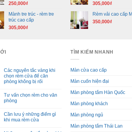
250,000
₫
305,000
₫
Mành tre trúc - rèm tre
Rèm vải cao cấp 
trúc cao cấp
350,000
₫
305,000
₫
MỚI
TÌM KIẾM NHANH
Màn cửa cao cấp
Các nguyên tắc vàng khi
chọn rèm cửa để căn
Màn cuốn hiện đại
phòng không bị rối
Màn phòng tắm Hàn Quốc
Tư vấn chọn rèm cho văn
phòng
Màn phòng khách
Cần lưu ý những điểm gì
Màn phòng ngủ
khi mua rèm cửa
Màn phòng tắm Thái Lan