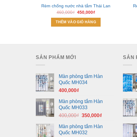
Rèm chống nước nhà tắm Thái Lan
R
Giá
Giá
460,000
₫
450,000
₫
gốc
hiện
là:
tại
THÊM VÀO GIỎ HÀNG
460,000₫.
là:
450,000₫.
SẢN PHẨM MỚI
SẢN 
Màn phòng tắm Hàn
Quốc MH034
400,000
₫
Màn phòng tắm Hàn
Quốc MH033
Giá
Giá
400,000
₫
350,000
₫
gốc
hiện
Màn phòng tắm Hàn
là:
tại
Quốc MH032
400,000₫.
là: