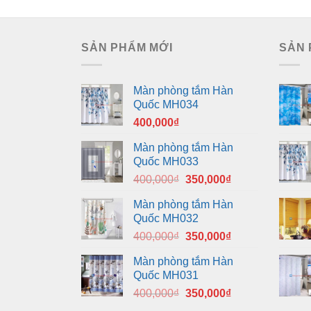
SẢN PHẨM MỚI
SẢN 
Màn phòng tắm Hàn
Quốc MH034
400,000
₫
Màn phòng tắm Hàn
Quốc MH033
Giá
Giá
400,000
₫
350,000
₫
gốc
hiện
Màn phòng tắm Hàn
là:
tại
Quốc MH032
400,000₫.
là:
Giá
Giá
400,000
₫
350,000
₫
350,000₫.
gốc
hiện
Màn phòng tắm Hàn
là:
tại
Quốc MH031
400,000₫.
là:
Giá
Giá
400,000
₫
350,000
₫
350,000₫.
gốc
hiện