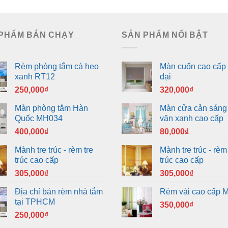
PHẨM BÁN CHẠY
SẢN PHẨM NỔI BẬT
Rèm phòng tắm cá heo
Màn cuốn cao cấp 
xanh RT12
đại
250,000
₫
320,000
₫
Màn phòng tắm Hàn
Màn cửa cản sáng
Quốc MH034
văn xanh cao cấp
400,000
₫
80,000
₫
Mành tre trúc - rèm tre
Mành tre trúc - rèm 
trúc cao cấp
trúc cao cấp
305,000
₫
305,000
₫
Địa chỉ bán rèm nhà tắm
Rèm vải cao cấp 
tại TPHCM
350,000
₫
250,000
₫