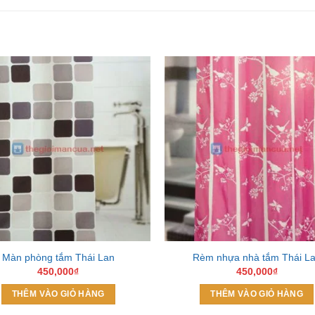
Add to
Wishlist
W
Màn phòng tắm Thái Lan
Rèm nhựa nhà tắm Thái L
450,000
₫
450,000
₫
THÊM VÀO GIỎ HÀNG
THÊM VÀO GIỎ HÀNG