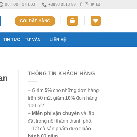
08H:00 - 17H:00
+0898 0818 99
GỌI ĐẶT HÀNG
TIN TỨC – TƯ VẤN
LIÊN HỆ
THÔNG TIN KHÁCH HÀNG
an
–
Giảm
5%
cho những đơn hàng
trên 50 m2, giảm
10%
đơn hàng
100 m2
– Miễn phí vận chuyển
và lắp
đặt trong nội thành thành phố.
–
Tất cả sản phẩm được
bảo
hành 03 năm