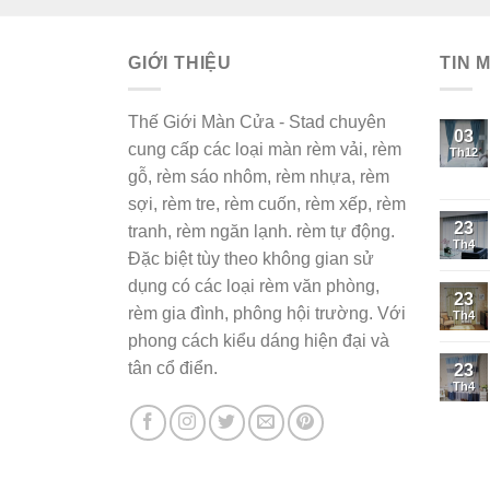
là:
tại
400,000₫.
là:
GIỚI THIỆU
350,000₫.
TIN 
Thế Giới Màn Cửa - Stad chuyên
03
cung cấp các loại màn rèm vải, rèm
Th12
gỗ, rèm sáo nhôm, rèm nhựa, rèm
sợi, rèm tre, rèm cuốn, rèm xếp, rèm
23
tranh, rèm ngăn lạnh. rèm tự động.
Th4
Đặc biệt tùy theo không gian sử
dụng có các loại rèm văn phòng,
23
rèm gia đình, phông hội trường. Với
Th4
phong cách kiểu dáng hiện đại và
tân cổ điển.
23
Th4