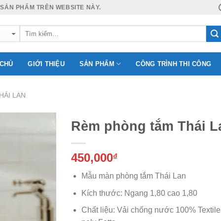
 SẢN PHẨM TRÊN WEBSITE NÀY.
 CHỦ
GIỚI THIỆU
SẢN PHẨM
CÔNG TRÌNH THI CÔNG
HÁI LAN
Rèm phòng tắm Thái L
450,000
₫
Add to
Wishlist
Mẫu màn phòng tắm Thái Lan
Kích thước: Ngang 1,80 cao 1,80
Chất liệu: Vải chống nước 100% Textile