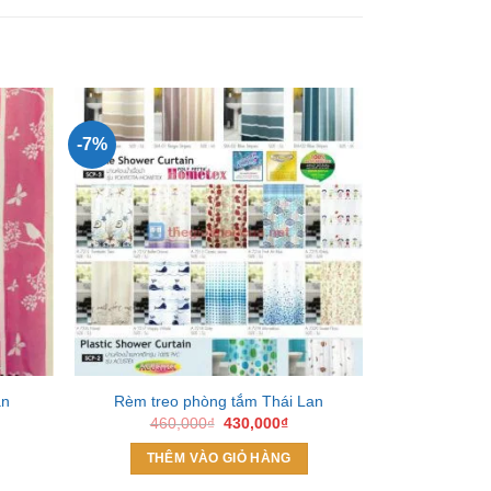
-7%
Add to
Add to
ishlist
Wishlist
an
Rèm treo phòng tắm Thái Lan
Màn ph
Giá
Giá
460,000
₫
430,000
₫
gốc
hiện
là:
tại
THÊM VÀO GIỎ HÀNG
THÊM
460,000₫.
là:
430,000₫.