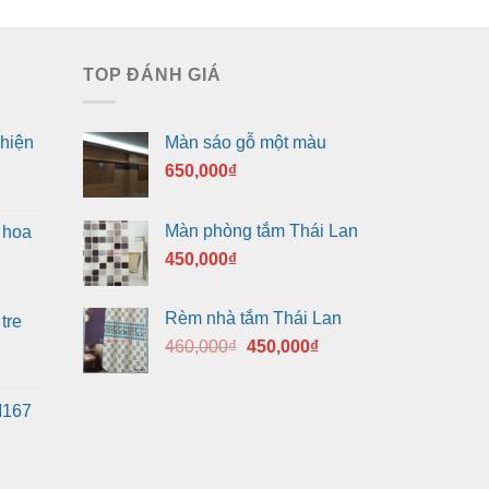
TOP ĐÁNH GIÁ
hiện
Màn sáo gỗ một màu
650,000
₫
Màn phòng tắm Thái Lan
 hoa
450,000
₫
Rèm nhà tắm Thái Lan
tre
Giá
Giá
460,000
₫
450,000
₫
gốc
hiện
là:
tại
M167
460,000₫.
là:
450,000₫.