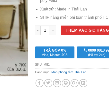
poly Fetta
Xuất xứ : Made in Thái Lan
SHIP hàng miễn phí toàn thành phố HC
Số lượng
THÊM VÀO GIỎ HÀNG
TRẢ GÓP 0%
0898 0818 9
Visa, Master, JCB
(Hỗ trợ 24h)
SKU:
M81
Danh mục:
Màn phòng tắm Thái Lan