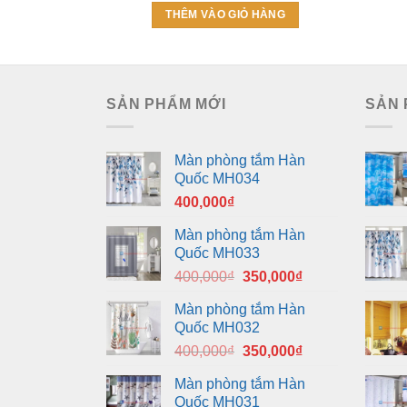
là:
tại
THÊM VÀO GIỎ HÀNG
660,000₫.
là:
430,000₫.
SẢN PHẨM MỚI
SẢN 
Màn phòng tắm Hàn
Quốc MH034
400,000
₫
Màn phòng tắm Hàn
Quốc MH033
Giá
Giá
400,000
₫
350,000
₫
gốc
hiện
Màn phòng tắm Hàn
là:
tại
Quốc MH032
400,000₫.
là:
Giá
Giá
400,000
₫
350,000
₫
350,000₫.
gốc
hiện
Màn phòng tắm Hàn
là:
tại
Quốc MH031