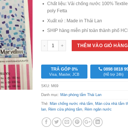
450,000₫
Chất liệu: Vải chống nước 100% Textile
poly Fetta
Xuất xứ : Made in Thái Lan
SHIP hàng miễn phí toàn thành phố HC
Số lượng
THÊM VÀO GIỎ HÀNG
TRẢ GÓP 0%
0898 0818 9
Visa, Master, JCB
(Hỗ trợ 24h)
SKU:
M69
Danh mục:
Màn phòng tắm Thái Lan
Thẻ:
Màn chống nước nhà tắm
,
Màn cửa nhà tắm t
lan
,
Rèm cửa phòng tắm
,
Rèm ngăn nước