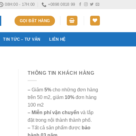
08H:00 - 17H:00
+0898 0818 99
GỌI ĐẶT HÀNG
TIN TỨC – TƯ VẤN
LIÊN HỆ
THÔNG TIN KHÁCH HÀNG
–
Giảm
5%
cho những đơn hàng
trên 50 m2, giảm
10%
đơn hàng
100 m2
– Miễn phí vận chuyển
và lắp
đặt trong nội thành thành phố.
–
Tất cả sản phẩm được
bảo
hành 03 năm