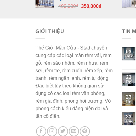
400,000₫.
là:
Giá
Giá
400,000
₫
350,000
₫
350,000₫.
gốc
hiện
là:
tại
400,000₫.
là:
GIỚI THIỆU
350,000₫.
TIN 
Thế Giới Màn Cửa - Stad chuyên
03
cung cấp các loại màn rèm vải, rèm
Th12
gỗ, rèm sáo nhôm, rèm nhựa, rèm
sợi, rèm tre, rèm cuốn, rèm xếp, rèm
23
tranh, rèm ngăn lạnh. rèm tự động.
Th4
Đặc biệt tùy theo không gian sử
dụng có các loại rèm văn phòng,
23
rèm gia đình, phông hội trường. Với
Th4
phong cách kiểu dáng hiện đại và
tân cổ điển.
23
Th4