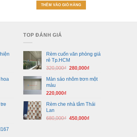
là:
tại
THÊM VÀO GIỎ HÀNG
THÊM
460,000₫.
là:
0,000₫.
450,000₫.
TOP ĐÁNH GIÁ
hiện
Rèm cuốn văn phòng giá
rẻ Tp.HCM
Giá
Giá
320,000
₫
280,000
₫
gốc
hiện
 hoa
Màn sáo nhôm trơn một
là:
tại
màu
320,000₫.
là:
220,000
₫
280,000₫.
tre
Rèm che nhà tắm Thái
Lan
Giá
Giá
680,000
₫
450,000
₫
gốc
hiện
M167
là:
tại