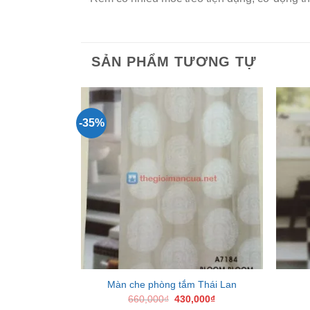
SẢN PHẨM TƯƠNG TỰ
-35%
Add to
Wishlist
Màn che phòng tắm Thái Lan
Giá
Giá
660,000
₫
430,000
₫
gốc
hiện