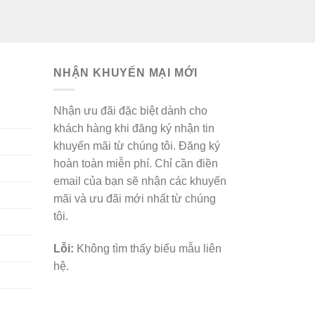
680,000₫.
là:
450,000₫.
NHẬN KHUYẾN MẠI MỚI
Nhận ưu đãi đặc biệt dành cho
khách hàng khi đăng ký nhận tin
khuyến mãi từ chúng tôi. Đăng ký
hoàn toàn miễn phí. Chỉ cần điền
email của bạn sẽ nhận các khuyến
mãi và ưu đãi mới nhất từ chúng
tôi.
Lỗi:
Không tìm thấy biểu mẫu liên
hệ.