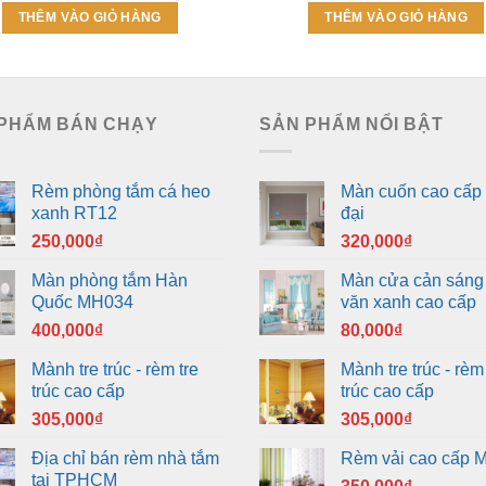
là:
tại
THÊM VÀO GIỎ HÀNG
THÊM VÀO GIỎ HÀNG
460,000₫.
là:
45
PHẨM BÁN CHẠY
SẢN PHẨM NỔI BẬT
Rèm phòng tắm cá heo
Màn cuốn cao cấp 
xanh RT12
đại
250,000
₫
320,000
₫
Màn phòng tắm Hàn
Màn cửa cản sáng
Quốc MH034
văn xanh cao cấp
400,000
₫
80,000
₫
Mành tre trúc - rèm tre
Mành tre trúc - rèm 
trúc cao cấp
trúc cao cấp
305,000
₫
305,000
₫
Địa chỉ bán rèm nhà tắm
Rèm vải cao cấp 
tại TPHCM