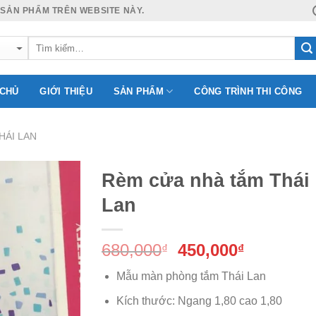
 SẢN PHẨM TRÊN WEBSITE NÀY.
 CHỦ
GIỚI THIỆU
SẢN PHẨM
CÔNG TRÌNH THI CÔNG
HÁI LAN
Rèm cửa nhà tắm Thái
Lan
Add to
Giá
Giá
680,000
450,000
Wishlist
₫
₫
gốc
hiện
Mẫu màn phòng tắm Thái Lan
là:
tại
680,000₫.
là:
Kích thước: Ngang 1,80 cao 1,80