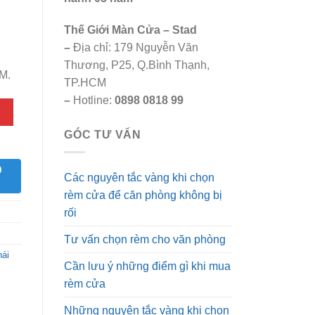
.
Thế Giới Màn Cửa – Stad
–
Địa chỉ: 179 Nguyễn Văn
Thương, P25, Q.Bình Thạnh,
M.
TP.HCM
–
Hotline:
0898 0818 99
GÓC TƯ VẤN
9
Các nguyên tắc vàng khi chọn
rèm cửa để căn phòng không bị
rối
Tư vấn chọn rèm cho văn phòng
hái
Cần lưu ý những điểm gì khi mua
rèm cửa
Những nguyên tắc vàng khi chọn