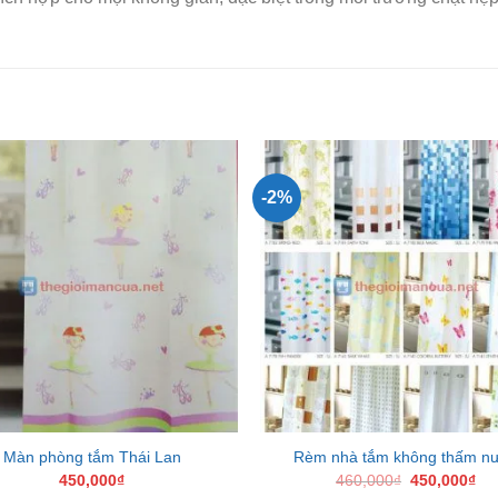
-2%
Add to
Wishlist
W
Màn phòng tắm Thái Lan
Rèm nhà tắm không thấm n
Giá
Gi
450,000
₫
460,000
₫
450,000
₫
gốc
hiệ