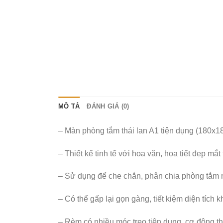
MÔ TẢ
ĐÁNH GIÁ (0)
– Màn phòng tắm thái lan A1 tiện dụng (180x18
– Thiết kế tinh tế với hoa văn, họa tiết đẹp m
– Sử dụng để che chắn, phân chia phòng tắm n
– Có thể gấp lại gọn gàng, tiết kiệm diện tích 
– Rèm có nhiều móc treo tiện dụng, cơ động th