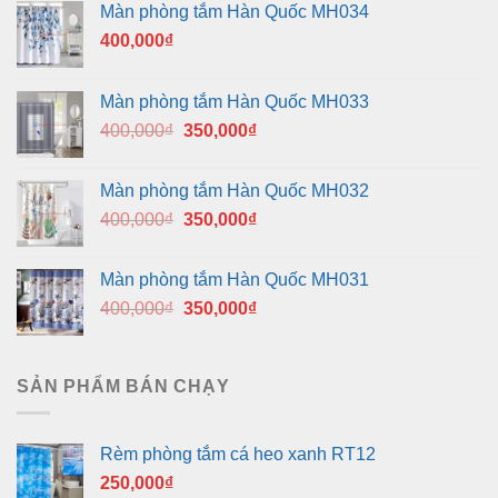
Màn phòng tắm Hàn Quốc MH034
400,000
₫
Màn phòng tắm Hàn Quốc MH033
Giá
Giá
400,000
₫
350,000
₫
gốc
hiện
là:
tại
Màn phòng tắm Hàn Quốc MH032
400,000₫.
là:
Giá
Giá
400,000
₫
350,000
₫
350,000₫.
gốc
hiện
là:
tại
Màn phòng tắm Hàn Quốc MH031
400,000₫.
là:
Giá
Giá
400,000
₫
350,000
₫
350,000₫.
gốc
hiện
là:
tại
400,000₫.
là:
SẢN PHẨM BÁN CHẠY
350,000₫.
Rèm phòng tắm cá heo xanh RT12
250,000
₫