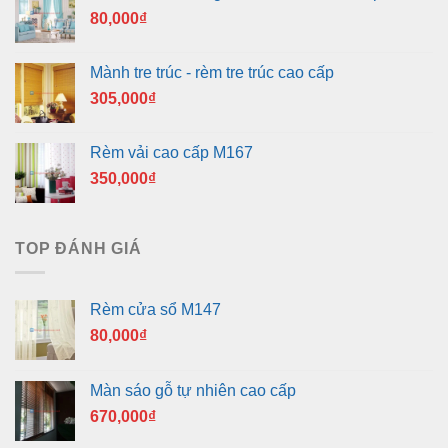
80,000
₫
Mành tre trúc - rèm tre trúc cao cấp
305,000
₫
Rèm vải cao cấp M167
350,000
₫
TOP ĐÁNH GIÁ
Rèm cửa sổ M147
80,000
₫
Màn sáo gỗ tự nhiên cao cấp
670,000
₫