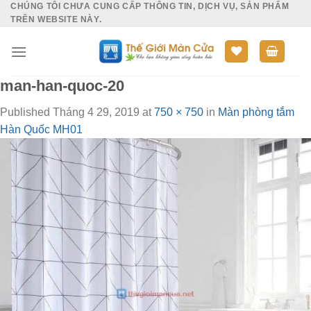
CHÚNG TÔI CHƯA CUNG CẤP THÔNG TIN, DỊCH VỤ, SẢN PHẨM
Skip
TRÊN WEBSITE NÀY.
to
content
man-han-quoc-20
Published
Tháng 4 29, 2019
at
750 × 750
in
Màn phòng tắm
Hàn Quốc MH01