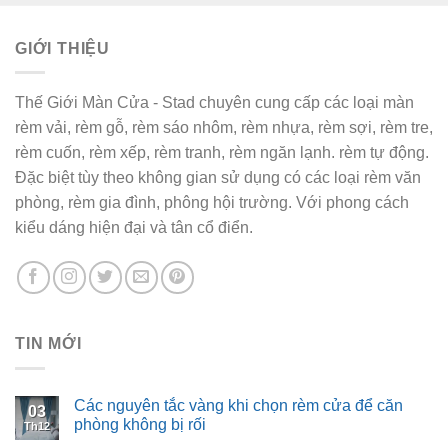
460,000₫.
là:
430,000₫.
GIỚI THIỆU
Thế Giới Màn Cửa - Stad chuyên cung cấp các loại màn
rèm vải, rèm gỗ, rèm sáo nhôm, rèm nhựa, rèm sợi, rèm tre,
rèm cuốn, rèm xếp, rèm tranh, rèm ngăn lạnh. rèm tự động.
Đặc biệt tùy theo không gian sử dụng có các loại rèm văn
phòng, rèm gia đình, phông hội trường. Với phong cách
kiểu dáng hiện đại và tân cổ điển.
TIN MỚI
Các nguyên tắc vàng khi chọn rèm cửa để căn
03
phòng không bị rối
Th12