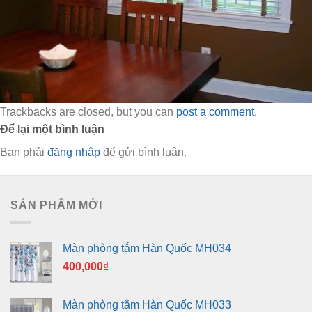
Trackbacks are closed, but you can
post a comment
.
Để lại một bình luận
Bạn phải
đăng nhập
để gửi bình luận.
SẢN PHẨM MỚI
Màn phòng tắm Hàn Quốc MH034
400,000
₫
Màn phòng tắm Hàn Quốc MH033