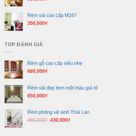
Rèm vải cao cấp M167
350,000
₫
TOP ĐÁNH GIÁ
Rèm gỗ cao cấp siêu nhẹ
680,000
₫
Rèm vải đẹp trơn một màu giá rẻ
650,000
₫
Rèm phòng vệ sinh Thái Lan
Giá
Giá
460,000
₫
430,000
₫
gốc
hiện
là:
tại