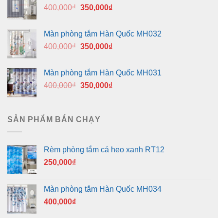
Giá
Giá
400,000
₫
350,000
₫
gốc
hiện
là:
tại
Màn phòng tắm Hàn Quốc MH032
400,000₫.
là:
Giá
Giá
400,000
₫
350,000
₫
350,000₫.
gốc
hiện
là:
tại
Màn phòng tắm Hàn Quốc MH031
400,000₫.
là:
Giá
Giá
400,000
₫
350,000
₫
350,000₫.
gốc
hiện
là:
tại
400,000₫.
là:
SẢN PHẨM BÁN CHẠY
350,000₫.
Rèm phòng tắm cá heo xanh RT12
250,000
₫
Màn phòng tắm Hàn Quốc MH034
400,000
₫