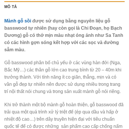
MÔ TẢ
Mành gỗ sồi
được sử dụng bằng nguyên liệu gỗ
basswood tự nhiên (hay còn gọi là Chi Đoạn, họ Bạch
Dương) gỗ có thớ mịn màu nhạt óng ánh như Sa Tanh
có các hình gợn sóng kết hợp với các sọc và đường
sẫm màu.
Gỗ basswood phân bố chủ yếu ở các vùng hàn đới (Nga,
Bắc Mỹ…) các thân gỗ lớn cao trung bình từ 20 – 40m khi
trưởng thành. Với tính năng ít co giãn, thẳng, mịn và có
vân gỗ đẹp tự nhiên nên được sử dụng nhiều trong trang
trí nội thất nói chung và trong sản xuất mành gỗ nói riêng.
Khi trở thành một bộ mành gỗ hoàn thiện, gỗ basswood đã
trải qua một quá trình xử lý triệt để (ép qua dầu và hấp ở
nhiệt độ cao…) trên dây truyền hiện đại với tiêu chuẩn
quốc tế để có được những sản phẩm cao cấp chống nấm