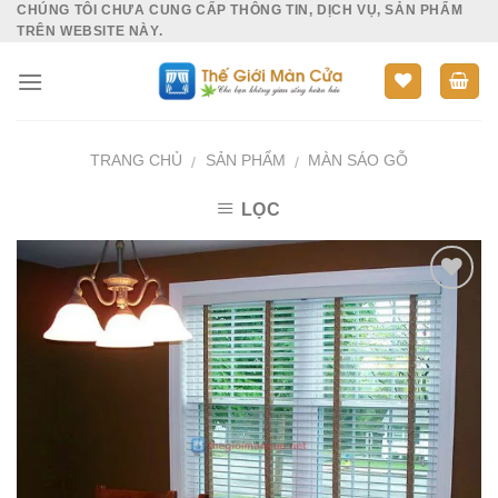
CHÚNG TÔI CHƯA CUNG CẤP THÔNG TIN, DỊCH VỤ, SẢN PHẨM
Skip
TRÊN WEBSITE NÀY.
to
content
TRANG CHỦ
SẢN PHẨM
MÀN SÁO GỖ
/
/
LỌC
Add to
Wishlist