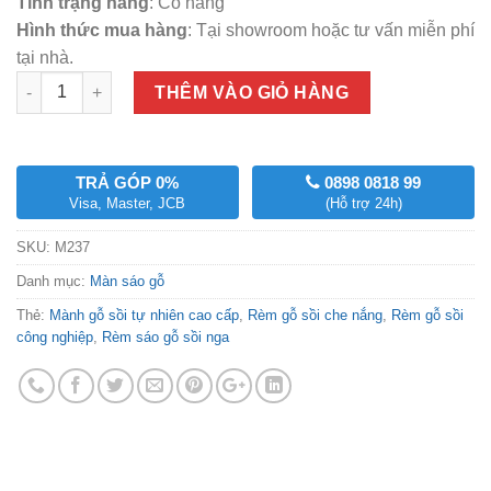
Tình trạng hàng
: Có hàng
Hình thức mua hàng
: Tại showroom hoặc tư vấn miễn phí
tại nhà.
Số lượng
THÊM VÀO GIỎ HÀNG
TRẢ GÓP 0%
0898 0818 99
Visa, Master, JCB
(Hỗ trợ 24h)
SKU:
M237
Danh mục:
Màn sáo gỗ
Thẻ:
Mành gỗ sồi tự nhiên cao cấp
,
Rèm gỗ sồi che nắng
,
Rèm gỗ sồi
công nghiệp
,
Rèm sáo gỗ sồi nga