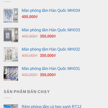
Màn phòng tắm Hàn Quốc MH034
400,000
₫
Màn phòng tắm Hàn Quốc MH033
Giá
Giá
400,000
₫
350,000
₫
gốc
hiện
là:
tại
Màn phòng tắm Hàn Quốc MH032
400,000₫.
là:
Giá
Giá
400,000
₫
350,000
₫
350,000₫.
gốc
hiện
là:
tại
Màn phòng tắm Hàn Quốc MH031
400,000₫.
là:
Giá
Giá
400,000
₫
350,000
₫
350,000₫.
gốc
hiện
là:
tại
400,000₫.
là:
SẢN PHẨM BÁN CHẠY
350,000₫.
Rèm phòng tắm cá heo xanh RT12