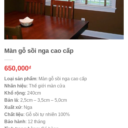
Màn gỗ sồi nga cao cấp
650,000
₫
Loại sản phẩm
: Màn gỗ sồi nga cao cấp
Nhãn hiệu
: Thế giới màn cửa
Khổ rộng
: 240cm
Bản lá
: 2,5cm – 3,5cm – 5,0cm
Xuất xứ
: Nga
Chất liệu
: Gỗ sồi tự nhiên 100%
Bảo hành
: 12 tháng