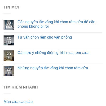
TIN MỚI
Các nguyên tắc vàng khi chọn rèm cửa để căn
03
phòng không bị rối
Th12
Tư vấn chọn rèm cho văn phòng
23
Th4
Cần lưu ý những điểm gì khi mua rèm cửa
23
Th4
Những nguyên tắc vàng khi chọn rèm cửa
23
Th4
TÌM KIẾM NHANH
Màn cửa cao cấp