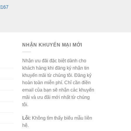
gốc
hiện
M167
là:
tại
660,000₫.
là:
450,000₫.
NHẬN KHUYẾN MẠI MỚI
Nhận ưu đãi đặc biệt dành cho
khách hàng khi đăng ký nhận tin
khuyến mãi từ chúng tôi. Đăng ký
hoàn toàn miễn phí. Chỉ cần điền
email của bạn sẽ nhận các khuyến
mãi và ưu đãi mới nhất từ chúng
tôi.
Lỗi:
Không tìm thấy biểu mẫu liên
hệ.