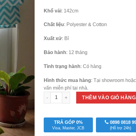
Khổ vải
: 142cm
Chất liệu
: Polyester & Cotton
Xuất xứ
: Bỉ
Bảo hành
: 12 tháng
Tình trạng hành
: Có hàng
Hình thức mua hàng
: Tại showroom hoặc
vấn miễn phí tại nhà.
Số lượng
THÊM VÀO GIỎ HÀNG
TRẢ GÓP 0%
0898 0818 9
Visa, Master, JCB
(Hỗ trợ 24h)