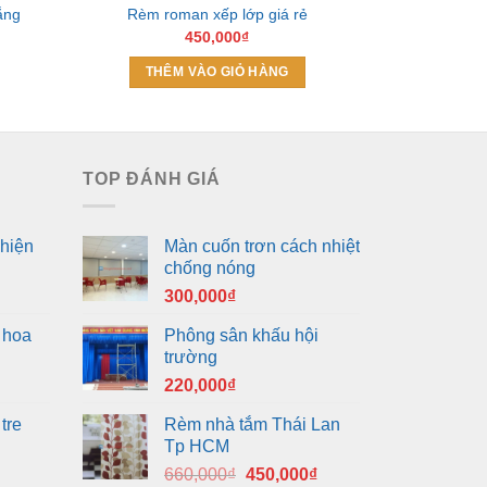
ắng
Rèm roman xếp lớp giá rẻ
Rèm roma
450,000
₫
THÊM VÀO GIỎ HÀNG
TOP ĐÁNH GIÁ
hiện
Màn cuốn trơn cách nhiệt
chống nóng
300,000
₫
 hoa
Phông sân khấu hội
trường
220,000
₫
tre
Rèm nhà tắm Thái Lan
Tp HCM
Giá
Giá
660,000
₫
450,000
₫