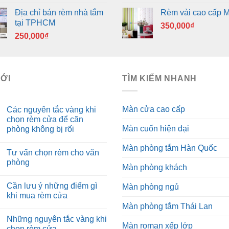
Địa chỉ bán rèm nhà tắm
Rèm vải cao cấp 
tại TPHCM
350,000
₫
250,000
₫
MỚI
TÌM KIẾM NHANH
Màn cửa cao cấp
Các nguyên tắc vàng khi
chọn rèm cửa để căn
Màn cuốn hiện đại
phòng không bị rối
Màn phòng tắm Hàn Quốc
Tư vấn chọn rèm cho văn
phòng
Màn phòng khách
Cần lưu ý những điểm gì
Màn phòng ngủ
khi mua rèm cửa
Màn phòng tắm Thái Lan
Những nguyên tắc vàng khi
Màn roman xếp lớp
chọn rèm cửa