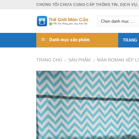
Skip
CHÚNG TÔI CHƯA CUNG CẤP THÔNG TIN, DỊCH VỤ,
to
content
Danh mục sản phẩm
TRANG
TRANG CHỦ
SẢN PHẨM
MÀN ROMAN XẾP L
/
/