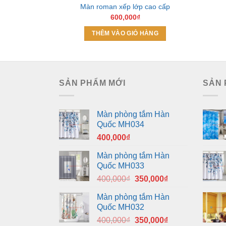
Màn roman xếp lớp cao cấp
600,000
₫
THÊM VÀO GIỎ HÀNG
SẢN PHẨM MỚI
SẢN 
Màn phòng tắm Hàn
Quốc MH034
400,000
₫
Màn phòng tắm Hàn
Quốc MH033
Giá
Giá
400,000
₫
350,000
₫
gốc
hiện
Màn phòng tắm Hàn
là:
tại
Quốc MH032
400,000₫.
là:
Giá
Giá
400,000
₫
350,000
₫
350,000₫.