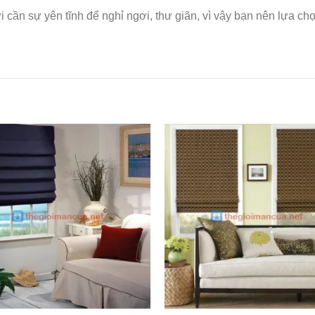
 cần sự yên tĩnh để nghỉ ngơi, thư giãn, vì vậy bạn nên lựa ch
Add to
Wishlist
W