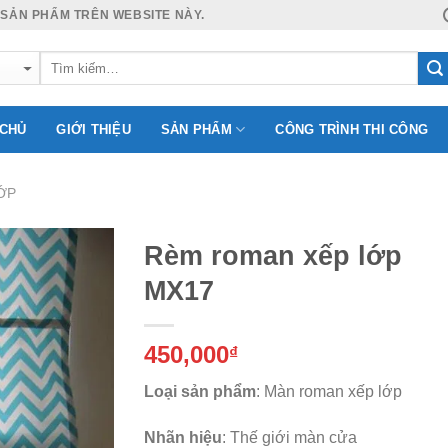
 SẢN PHẨM TRÊN WEBSITE NÀY.
 CHỦ
GIỚI THIỆU
SẢN PHẨM
CÔNG TRÌNH THI CÔNG
ỚP
Rèm roman xếp lớp
MX17
Add to
450,000
Wishlist
₫
Loại sản phẩm
: Màn roman xếp lớp
Nhãn hiệu
: Thế giới màn cửa