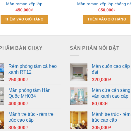
Màn roman xếp lớp
Màn roman xếp lớp chống n
450,000
₫
650,000
₫
THÊM VÀO GIỎ HÀNG
THÊM VÀO GIỎ HÀNG
PHẨM BÁN CHẠY
SẢN PHẨM NỔI BẬT
Rèm phòng tắm cá heo
Màn cuốn cao cấp 
xanh RT12
đại
250,000
₫
320,000
₫
Màn phòng tắm Hàn
Màn cửa cản sáng
Quốc MH034
văn xanh cao cấp
400,000
₫
80,000
₫
Mành tre trúc - rèm tre
Mành tre trúc - rèm 
trúc cao cấp
trúc cao cấp
305,000
₫
305,000
₫