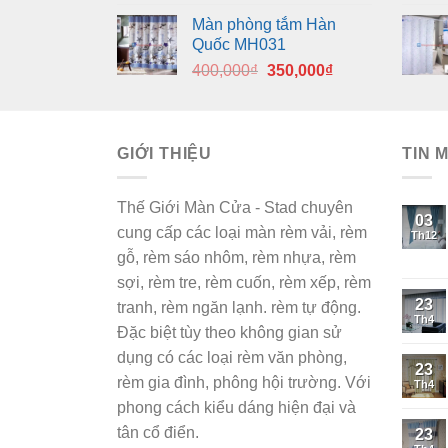
gốc
hiện
Màn phòng tắm Hàn
là:
tại
Quốc MH031
400,000₫.
là:
Giá
Giá
400,000
₫
350,000
₫
350,000₫.
gốc
hiện
là:
tại
400,000₫.
là:
GIỚI THIỆU
350,000₫.
TIN 
Thế Giới Màn Cửa - Stad chuyên
03
cung cấp các loại màn rèm vải, rèm
Th12
gỗ, rèm sáo nhôm, rèm nhựa, rèm
sợi, rèm tre, rèm cuốn, rèm xếp, rèm
23
tranh, rèm ngăn lạnh. rèm tự động.
Th4
Đặc biệt tùy theo không gian sử
dụng có các loại rèm văn phòng,
23
rèm gia đình, phông hội trường. Với
Th4
phong cách kiểu dáng hiện đại và
tân cổ điển.
23