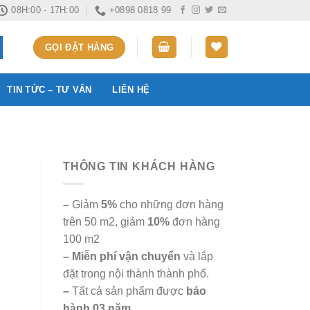
08H:00 - 17H:00
+0898 0818 99
GỌI ĐẶT HÀNG
TIN TỨC – TƯ VẤN
LIÊN HỆ
THÔNG TIN KHÁCH HÀNG
–
Giảm
5%
cho những đơn hàng
trên 50 m2, giảm
10%
đơn hàng
100 m2
– Miễn phí vận chuyển
và lắp
đặt trong nội thành thành phố.
–
Tất cả sản phẩm được
bảo
hành 03 năm