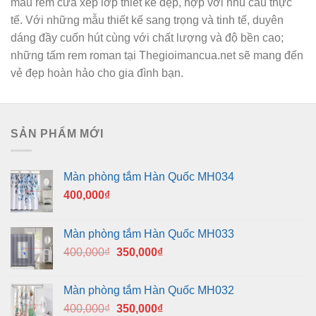
mẫu rèm cửa xếp lớp thiết kế đẹp, hợp với nhu cầu thực
tế. Với những mẫu thiết kế sang trọng và tinh tế, duyên
dáng đầy cuốn hút cùng với chất lượng và độ bền cao;
những tấm rem roman tại Thegioimancua.net sẽ mang đến
vẻ đẹp hoàn hảo cho gia đình bạn.
SẢN PHẨM MỚI
Màn phòng tắm Hàn Quốc MH034
400,000
₫
Màn phòng tắm Hàn Quốc MH033
Giá
Giá
400,000
₫
350,000
₫
gốc
hiện
là:
tại
Màn phòng tắm Hàn Quốc MH032
400,000₫.
là:
Giá
Giá
400,000
₫
350,000
₫
350,000₫.