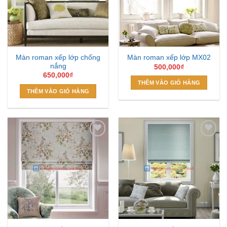
Màn roman xếp lớp chống
Màn roman xếp lớp MX02
nắng
500,000
₫
650,000
₫
THÊM VÀO GIỎ HÀNG
THÊM VÀO GIỎ HÀNG
Add to
Add to
Wishlist
Wishlist