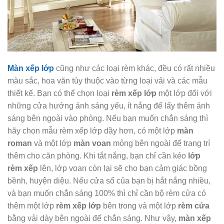
Màn xếp lớp
cũng như các loại rèm khác, đều có rất nhiều
màu sắc, hoa văn tùy thuộc vào từng loại vải và các mẫu
thiết kế. Bạn có thể chọn loại
rèm xếp lớp
một lớp đối với
những cửa hướng ánh sáng yếu, ít nắng để lấy thêm ánh
sáng bên ngoài vào phòng. Nếu bạn muốn chắn sáng thì
hãy chọn mẫu rèm xếp lớp dầy hơn, có một lớp
màn
roman
và một lớp
màn voan
mỏng bên ngoài để trang trí
thêm cho căn phòng. Khi tắt nắng, bạn chỉ cần kéo
lớp
rèm xếp
lên, lớp voan còn lại sẽ cho bạn cảm giác bồng
bềnh, huyện diệu. Nếu cửa sổ của bạn bị hắt nắng nhiều,
và bạn muốn chắn sáng 100% thì chỉ cần bộ rèm cửa có
thêm một lớp
rèm xếp lớp
bên trong và một lớp
rèm cửa
bằng vải dày bên ngoài để chắn sáng. Như vậy,
màn xếp