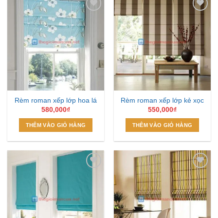
Add to
Add to
Wishlist
Wishlist
Rèm roman xếp lớp hoa lá
Rèm roman xếp lớp kẻ xọc
580,000
₫
550,000
₫
THÊM VÀO GIỎ HÀNG
THÊM VÀO GIỎ HÀNG
Add to
Add to
Wishlist
Wishlist