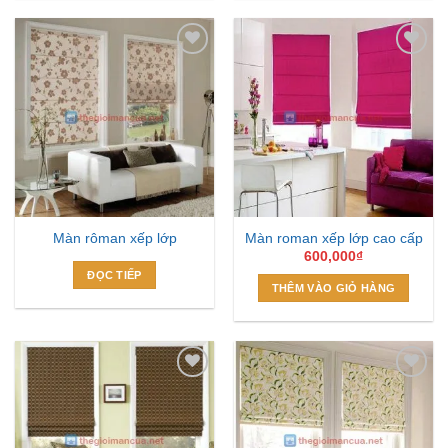
Add to
Add to
Wishlist
Wishlist
Màn rôman xếp lớp
Màn roman xếp lớp cao cấp
600,000
₫
ĐỌC TIẾP
THÊM VÀO GIỎ HÀNG
Add to
Add to
Wishlist
Wishlist