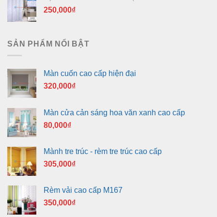
250,000
₫
SẢN PHẨM NỔI BẬT
Màn cuốn cao cấp hiện đại
320,000
₫
Màn cửa cản sáng hoa văn xanh cao cấp
80,000
₫
Mành tre trúc - rèm tre trúc cao cấp
305,000
₫
Rèm vải cao cấp M167
350,000
₫