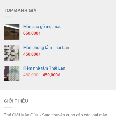
TOP ĐÁNH GIÁ
Màn sáo gỗ một màu
650,000
₫
Màn phòng tắm Thái Lan
450,000
₫
Rèm nhà tắm Thái Lan
Giá
Giá
460,000
₫
450,000
₫
gốc
hiện
là:
tại
460,000₫.
là:
450,000₫.
GIỚI THIỆU
Thế Giới Màn Cửa - Stad chuyên cung cấp các loại màn