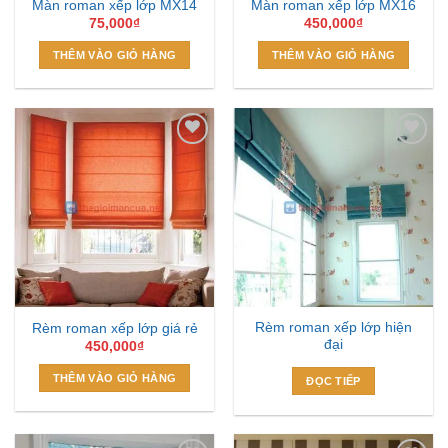
Màn roman xếp lớp MX14
Màn roman xếp lớp MX16
75,000
₫
450,000
₫
THÊM VÀO GIỎ HÀNG
THÊM VÀO GIỎ HÀNG
Add to
Add to
Wishlist
Wishlist
Rèm roman xếp lớp hiện
Rèm roman xếp lớp giá rẻ
đại
450,000
₫
THÊM VÀO GIỎ HÀNG
ĐỌC TIẾP