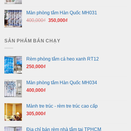
gốc
hiện
là:
tại
Màn phòng tắm Hàn Quốc MH031
400,000₫.
là:
Giá
Giá
400,000
₫
350,000
₫
350,000₫.
gốc
hiện
là:
tại
400,000₫.
là:
SẢN PHẨM BÁN CHẠY
350,000₫.
Rèm phòng tắm cá heo xanh RT12
250,000
₫
Màn phòng tắm Hàn Quốc MH034
400,000
₫
Mành tre trúc - rèm tre trúc cao cấp
305,000
₫
Địa chỉ bán rèm nhà tắm tại TPHCM