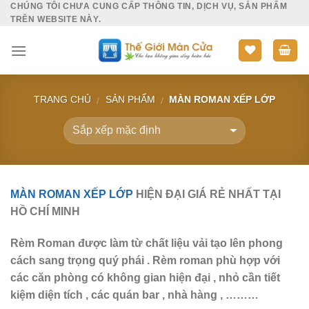
CHÚNG TÔI CHƯA CUNG CẤP THÔNG TIN, DỊCH VỤ, SẢN PHẨM
Skip
TRÊN WEBSITE NÀY.
to
content
TRANG CHỦ
SẢN PHẨM
MÀN ROMAN XẾP LỚP
/
/
MÀN ROMAN XẾP LỚP
HIỆN ĐẠI GIÁ RẺ NHẤT TẠI
HỒ CHÍ MINH
Rèm Roman được làm từ chất liệu vải tạo lên phong
cách sang trọng quý phái . Rèm roman phù hợp với
các căn phòng có không gian hiện đại , nhỏ cần tiết
kiệm diện tích , các quán bar , nhà hàng , ………