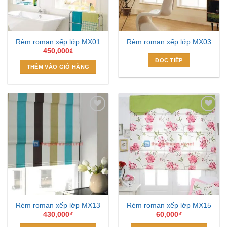
Rèm roman xếp lớp MX01
Rèm roman xếp lớp MX03
450,000
₫
ĐỌC TIẾP
THÊM VÀO GIỎ HÀNG
Add to
Add to
Wishlist
Wishlist
Rèm roman xếp lớp MX13
Rèm roman xếp lớp MX15
430,000
₫
60,000
₫