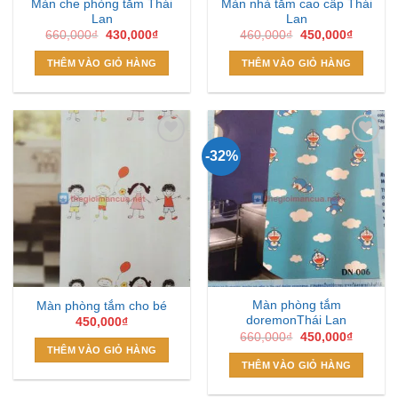
Màn che phòng tắm Thái
Màn nhà tắm cao cấp Thái
Lan
Lan
Giá
Giá
Giá
Giá
660,000
₫
430,000
₫
460,000
₫
450,000
₫
gốc
hiện
gốc
hiện
là:
tại
là:
tại
THÊM VÀO GIỎ HÀNG
THÊM VÀO GIỎ HÀNG
660,000₫.
là:
460,000₫.
là:
430,000₫.
450,000
-32%
Add to
Add to
Wishlist
Wishlist
Màn phòng tắm
Màn phòng tắm cho bé
doremonThái Lan
450,000
₫
Giá
Giá
660,000
₫
450,000
₫
gốc
hiện
THÊM VÀO GIỎ HÀNG
là:
tại
THÊM VÀO GIỎ HÀNG
660,000₫.
là:
450,000