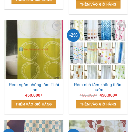
680,000₫.
là:
THÊM VÀO GIỎ HÀNG
450,000₫.
-2%
Add to
Add to
Wishlist
Wishlist
Rèm ngăn phòng tắm Thái
Rèm nhà tắm không thấm
Lan
nước
Giá
Giá
450,000
₫
460,000
₫
450,000
₫
gốc
hiện
là:
tại
THÊM VÀO GIỎ HÀNG
THÊM VÀO GIỎ HÀNG
460,000₫.
là:
450,000