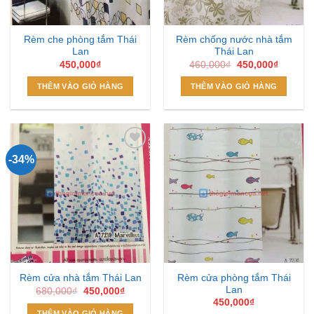
Rèm che phòng tắm Thái
Rèm chống nước nhà tắm
Lan
Thái Lan
Giá
Giá
450,000
₫
460,000
₫
450,000
₫
gốc
hiện
là:
tại
THÊM VÀO GIỎ HÀNG
THÊM VÀO GIỎ HÀNG
460,000₫.
là:
450,000
-34%
Add to
Add to
Wishlist
Wishlist
Rèm cửa phòng tắm Thái
Rèm cửa nhà tắm Thái Lan
Lan
Giá
Giá
680,000
₫
450,000
₫
gốc
hiện
450,000
₫
là:
tại
THÊM VÀO GIỎ HÀNG