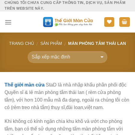
CHÚNG TÔI CHƯA CUNG CẤP THÔNG TIN, DỊCH VỤ, SẢN PHẨM
Skip
TRÊN WEBSITE NÀY.
to
content
TRANG CHỦ
SẢN PHẨM
MÀN PHÒNG TẮM THÁI LAN
/
/
Thế giới màn cửa
StaD là nhà nhập khẩu phân phối độc
Quyền sỉ & lẻ màn phòng tắm thái lan ( rèm cửa phòng
tắm), với hơn 100 mẫu mã đa dạng, ngoài ra chúng tôi còn
có (rèm treo nhà tắm) thụy sĩ,đài loan,việt nam.
Khi không có kính ngăn chia khu khô và ướt cho phòng
tắm, bạn có thể sử dụng những tấm màn phòng tắm với