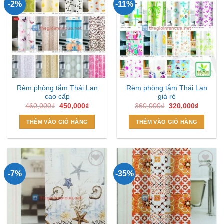
-2%
-11%
Add to
Add to
Wishlist
Wishlist
Rèm phòng tắm Thái Lan
Rèm phòng tắm Thái Lan
cao cấp
giá rẻ
Giá
Giá
Giá
Giá
460,000
₫
450,000
₫
360,000
₫
320,000
₫
gốc
hiện
gốc
hiện
là:
tại
là:
tại
THÊM VÀO GIỎ HÀNG
THÊM VÀO GIỎ HÀNG
460,000₫.
là:
360,000₫.
là:
450,000₫.
320,000
-7%
-35%
Add to
Add to
Wishlist
Wishlist