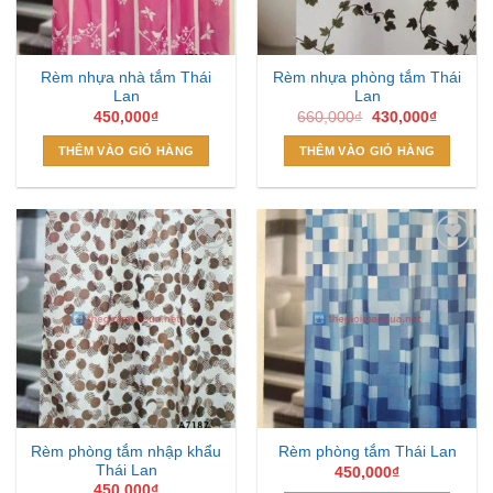
Rèm nhựa nhà tắm Thái
Rèm nhựa phòng tắm Thái
Lan
Lan
Giá
Giá
450,000
₫
660,000
₫
430,000
₫
gốc
hiện
là:
tại
THÊM VÀO GIỎ HÀNG
THÊM VÀO GIỎ HÀNG
660,000₫.
là:
430,000
Add to
Add to
Wishlist
Wishlist
Rèm phòng tắm nhập khẩu
Rèm phòng tắm Thái Lan
Thái Lan
450,000
₫
450,000
₫