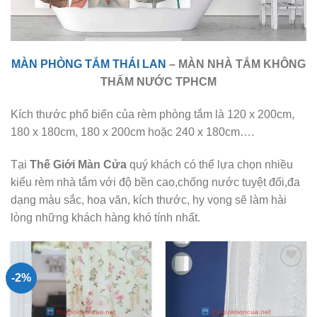
MÀN PHÒNG TẮM THÁI LAN
– MÀN NHÀ TẮM KHÔNG
THẤM NƯỚC TPHCM
Kích thước phổ biến của rèm phòng tắm là 120 x 200cm,
180 x 180cm, 180 x 200cm hoặc 240 x 180cm….
Tại
Thế Giới Màn Cửa
quý khách có thể lựa chọn nhiều
kiểu rèm nhà tắm với độ bền cao,chống nước tuyệt đối,đa
dạng màu sắc, hoa văn, kích thước, hy vọng sẽ làm hài
lòng những khách hàng khó tính nhất.
-2%
Add to
Add to
Wishlist
Wishlist