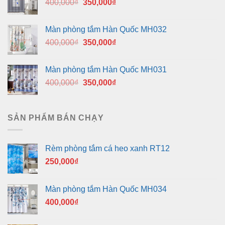
Giá
Giá
400,000
₫
350,000
₫
gốc
hiện
là:
tại
Màn phòng tắm Hàn Quốc MH032
400,000₫.
là:
Giá
Giá
400,000
₫
350,000
₫
350,000₫.
gốc
hiện
là:
tại
Màn phòng tắm Hàn Quốc MH031
400,000₫.
là:
Giá
Giá
400,000
₫
350,000
₫
350,000₫.
gốc
hiện
là:
tại
400,000₫.
là:
SẢN PHẨM BÁN CHẠY
350,000₫.
Rèm phòng tắm cá heo xanh RT12
250,000
₫
Màn phòng tắm Hàn Quốc MH034
400,000
₫