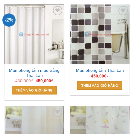
-2%
Add to
Add to
Wishlist
Wishlist
Màn phòng tắm màu trắng
Màn phòng tắm Thái Lan
Thái Lan
450,000
₫
Giá
Giá
460,000
₫
450,000
₫
gốc
hiện
THÊM VÀO GIỎ HÀNG
là:
tại
THÊM VÀO GIỎ HÀNG
460,000₫.
là:
450,000₫.
Add to
Add to