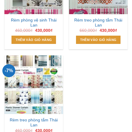
Rèm phòng vệ sinh Thái
Rèm treo phòng tắm Thái
Lan
Lan
Giá
Giá
Giá
Giá
460,000
₫
430,000
₫
660,000
₫
430,000
₫
gốc
hiện
gốc
hiện
là:
tại
là:
tại
THÊM VÀO GIỎ HÀNG
THÊM VÀO GIỎ HÀNG
460,000₫.
là:
660,000₫.
là:
430,000₫.
430,000
-7%
Add to
Wishlist
Rèm treo phòng tắm Thái
Lan
Giá
Giá
460,000
₫
430,000
₫