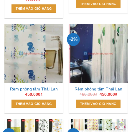
THÊM VÀO GIỎ HÀNG
THÊM VÀO GIỎ HÀNG
-2%
Add to
Add to
Wishlist
Wishlist
Rèm phòng tắm Thái Lan
Rèm phòng tắm Thái Lan
Giá
Giá
450,000
₫
460,000
₫
450,000
₫
gốc
hiện
là:
tại
THÊM VÀO GIỎ HÀNG
THÊM VÀO GIỎ HÀNG
460,000₫.
là:
450,000