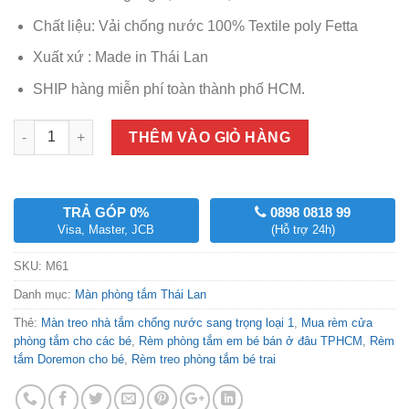
450,000₫.
Chất liệu: Vải chống nước 100% Textile poly Fetta
Xuất xứ : Made in Thái Lan
SHIP hàng miễn phí toàn thành phố HCM.
Số lượng
THÊM VÀO GIỎ HÀNG
TRẢ GÓP 0%
0898 0818 99
Visa, Master, JCB
(Hỗ trợ 24h)
SKU:
M61
Danh mục:
Màn phòng tắm Thái Lan
Thẻ:
Màn treo nhà tắm chống nước sang trọng loại 1
,
Mua rèm cửa
phòng tắm cho các bé
,
Rèm phòng tắm em bé bán ở đâu TPHCM
,
Rèm
tắm Doremon cho bé
,
Rèm treo phòng tắm bé trai