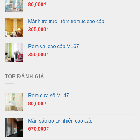
80,000
₫
Mành tre trúc - rèm tre trúc cao cấp
305,000
₫
Rèm vải cao cấp M167
350,000
₫
TOP ĐÁNH GIÁ
Rèm cửa sổ M147
80,000
₫
Màn sáo gỗ tự nhiên cao cấp
670,000
₫