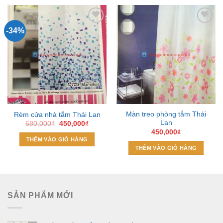
-34%
Add to
Add to
Wishlist
Wishlist
Màn treo phòng tắm Thái
Rèm cửa nhà tắm Thái Lan
Lan
Giá
Giá
680,000
₫
450,000
₫
gốc
hiện
450,000
₫
là:
tại
THÊM VÀO GIỎ HÀNG
680,000₫.
là:
THÊM VÀO GIỎ HÀNG
450,000₫.
SẢN PHẨM MỚI