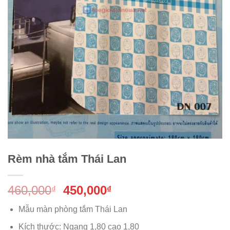
Rèm nhà tắm Thái Lan
Giá
Giá
460,000
450,000
₫
₫
gốc
hiện
Mẫu màn phòng tắm Thái Lan
là:
tại
460,000₫.
là:
Kích thước: Ngang 1,80 cao 1,80