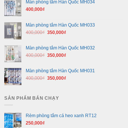
Màn phòng tắm Hàn Quốc MH034
400,000
₫
Màn phòng tắm Hàn Quốc MH033
Giá
Giá
400,000
₫
350,000
₫
gốc
hiện
là:
tại
Màn phòng tắm Hàn Quốc MH032
400,000₫.
là:
Giá
Giá
400,000
₫
350,000
₫
350,000₫.
gốc
hiện
là:
tại
Màn phòng tắm Hàn Quốc MH031
400,000₫.
là:
Giá
Giá
400,000
₫
350,000
₫
350,000₫.
gốc
hiện
là:
tại
400,000₫.
là:
SẢN PHẨM BÁN CHẠY
350,000₫.
Rèm phòng tắm cá heo xanh RT12
250,000
₫