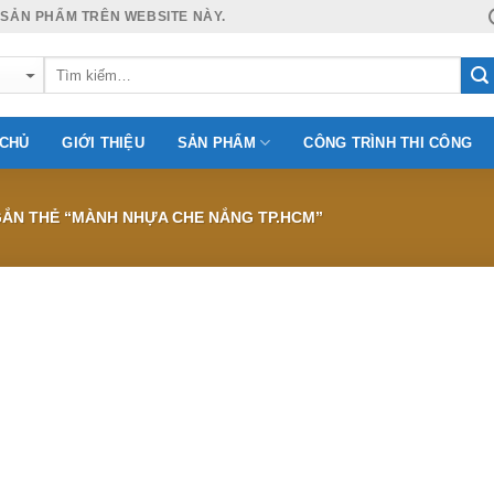
 SẢN PHẨM TRÊN WEBSITE NÀY.
 CHỦ
GIỚI THIỆU
SẢN PHẨM
CÔNG TRÌNH THI CÔNG
ẮN THẺ “MÀNH NHỰA CHE NẮNG TP.HCM”