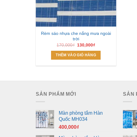
Rèm sáo nhựa che nắng mưa ngoài
trời
Giá
Giá
170,000
₫
130,000
₫
gốc
hiện
là:
tại
THÊM VÀO GIỎ HÀNG
170,000₫.
là:
130,000₫.
SẢN PHẨM MỚI
SẢN 
Màn phòng tắm Hàn
Quốc MH034
400,000
₫