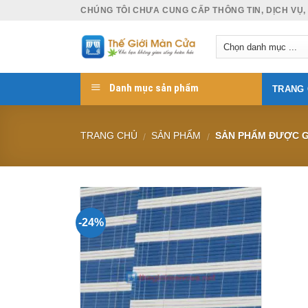
Skip
CHÚNG TÔI CHƯA CUNG CẤP THÔNG TIN, DỊCH VỤ,
to
content
Danh mục sản phẩm
TRANG
TRANG CHỦ
SẢN PHẨM
SẢN PHẨM ĐƯỢC G
/
/
-24%
Add to
Wishlist