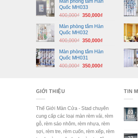
Màn phòng tắm Hàn
Quốc MH033
Giá
Giá
400,000
₫
350,000
₫
gốc
hiện
Màn phòng tắm Hàn
là:
tại
Quốc MH032
400,000₫.
là:
Giá
Giá
400,000
₫
350,000
₫
350,000₫.
gốc
hiện
Màn phòng tắm Hàn
là:
tại
Quốc MH031
400,000₫.
là:
Giá
Giá
400,000
₫
350,000
₫
350,000₫.
gốc
hiện
là:
tại
400,000₫.
là:
GIỚI THIỆU
350,000₫.
TIN 
Thế Giới Màn Cửa - Stad chuyên
03
cung cấp các loại màn rèm vải, rèm
Th12
gỗ, rèm sáo nhôm, rèm nhựa, rèm
sợi, rèm tre, rèm cuốn, rèm xếp, rèm