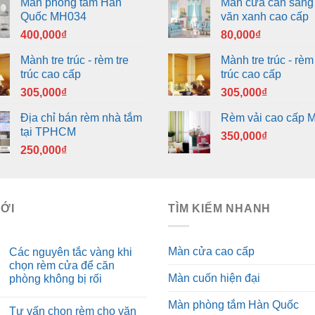
Màn phòng tắm Hàn
Màn cửa cản sáng
Quốc MH034
văn xanh cao cấp
400,000
₫
80,000
₫
Mành tre trúc - rèm tre
Mành tre trúc - rèm 
trúc cao cấp
trúc cao cấp
305,000
₫
305,000
₫
Địa chỉ bán rèm nhà tắm
Rèm vải cao cấp 
tại TPHCM
350,000
₫
250,000
₫
MỚI
TÌM KIẾM NHANH
Màn cửa cao cấp
Các nguyên tắc vàng khi
chọn rèm cửa để căn
Màn cuốn hiện đại
phòng không bị rối
Màn phòng tắm Hàn Quốc
Tư vấn chọn rèm cho văn