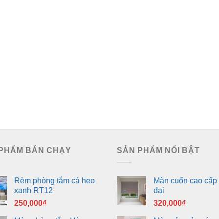
PHẨM BÁN CHẠY
SẢN PHẨM NỔI BẬT
Rèm phòng tắm cá heo
Màn cuốn cao cấp 
xanh RT12
đại
250,000
₫
320,000
₫