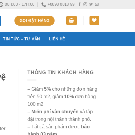
08H:00 - 17H:00
+0898 0818 99
GỌI ĐẶT HÀNG
TIN TỨC – TƯ VẤN
LIÊN HỆ
THÔNG TIN KHÁCH HÀNG
vệ
–
Giảm
5%
cho những đơn hàng
trên 50 m2, giảm
10%
đơn hàng
100 m2
– Miễn phí vận chuyển
và lắp
đặt trong nội thành thành phố.
–
Tất cả sản phẩm được
bảo
ter
hành 03 năm