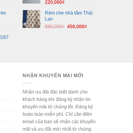
220,000
₫
280,000₫.
tre
Rèm che nhà tắm Thái
Lan
Giá
Giá
680,000
₫
450,000
₫
gốc
hiện
M167
là:
tại
680,000₫.
là:
450,000₫.
NHẬN KHUYẾN MẠI MỚI
Nhận ưu đãi đặc biệt dành cho
khách hàng khi đăng ký nhận tin
khuyến mãi từ chúng tôi. Đăng ký
hoàn toàn miễn phí. Chỉ cần điền
email của bạn sẽ nhận các khuyến
mãi và ưu đãi mới nhất từ chúng