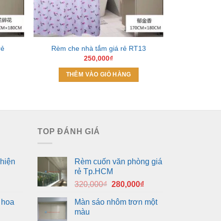
rẻ
Rèm che nhà tắm giá rẻ RT13
Rèm phòng 
250,000
₫
THÊM VÀO GIỎ HÀNG
THÊM
TOP ĐÁNH GIÁ
hiện
Rèm cuốn văn phòng giá
rẻ Tp.HCM
Giá
Giá
320,000
₫
280,000
₫
gốc
hiện
 hoa
Màn sáo nhôm trơn một
là:
tại
màu
320,000₫.
là: