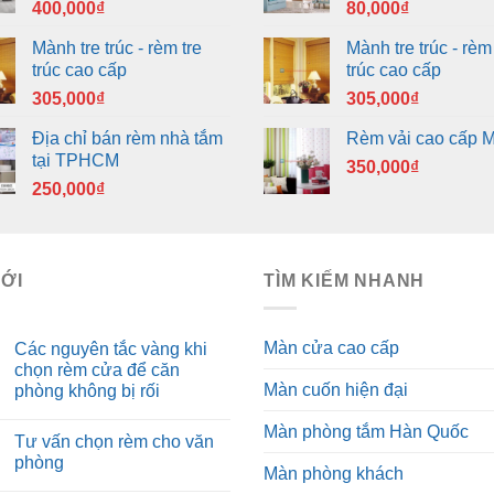
400,000
₫
80,000
₫
Mành tre trúc - rèm tre
Mành tre trúc - rèm 
trúc cao cấp
trúc cao cấp
305,000
₫
305,000
₫
Địa chỉ bán rèm nhà tắm
Rèm vải cao cấp 
tại TPHCM
350,000
₫
250,000
₫
MỚI
TÌM KIẾM NHANH
Màn cửa cao cấp
Các nguyên tắc vàng khi
chọn rèm cửa để căn
Màn cuốn hiện đại
phòng không bị rối
Màn phòng tắm Hàn Quốc
Tư vấn chọn rèm cho văn
phòng
Màn phòng khách