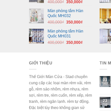
Giá
Giá
400,000
₫
350,000
₫
gốc
hiện
Màn phòng tắm Hàn
là:
tại
Quốc MH032
400,000₫.
là:
Giá
Giá
400,000
₫
350,000
₫
350,000₫.
gốc
hiện
Màn phòng tắm Hàn
là:
tại
Quốc MH031
400,000₫.
là:
Giá
Giá
400,000
₫
350,000
₫
350,000₫.
gốc
hiện
là:
tại
400,000₫.
là:
GIỚI THIỆU
350,000₫.
TIN 
Thế Giới Màn Cửa - Stad chuyên
03
cung cấp các loại màn rèm vải, rèm
Th12
gỗ, rèm sáo nhôm, rèm nhựa, rèm
sợi, rèm tre, rèm cuốn, rèm xếp, rèm
23
tranh, rèm ngăn lạnh. rèm tự động.
Th4
Đặc biệt tùy theo không gian sử