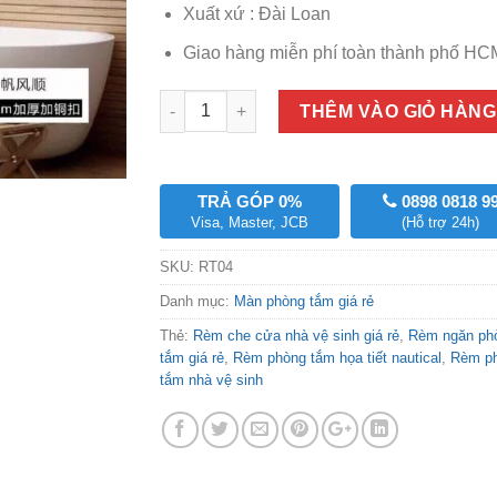
Xuất xứ : Đài Loan
Giao hàng miễn phí toàn thành phố HC
Số lượng
THÊM VÀO GIỎ HÀNG
TRẢ GÓP 0%
0898 0818 9
Visa, Master, JCB
(Hỗ trợ 24h)
SKU:
RT04
Danh mục:
Màn phòng tắm giá rẻ
Thẻ:
Rèm che cửa nhà vệ sinh giá rẻ
,
Rèm ngăn ph
tắm giá rẻ
,
Rèm phòng tắm họa tiết nautical
,
Rèm p
tắm nhà vệ sinh