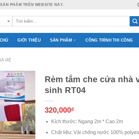
 SẢN PHẨM TRÊN WEBSITE NÀY.
 CHỦ
GIỚI THIỆU
SẢN PHẨM
CÔNG TRÌNH THI CÔNG
IÁ RẺ
Rèm tắm che cửa nhà 
sinh RT04
Add to
320,000
Wishlist
₫
Kích thước: Ngang 2m * Cao 2m
Chất liệu: Vải chống nước 100% polyes