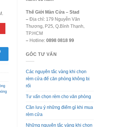
Thế Giới Màn Cửa – Stad
M.
–
Địa chỉ: 179 Nguyễn Văn
Thương, P25, Q.Bình Thạnh,
TP.HCM
–
Hotline:
0898 0818 99
9
GÓC TƯ VẤN
Các nguyên tắc vàng khi chọn
rèm cửa để căn phòng không bị
rối
òng
hòng
Tư vấn chọn rèm cho văn phòng
Cần lưu ý những điểm gì khi mua
rèm cửa
Những nguyên tắc vàng khi chọn