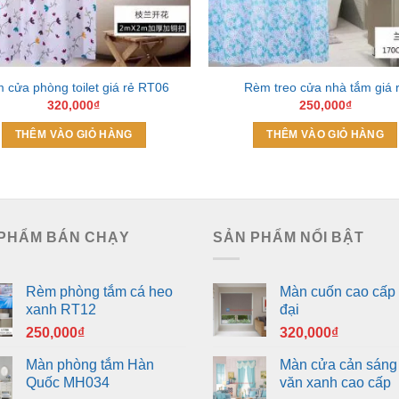
 cửa phòng toilet giá rẻ RT06
Rèm treo cửa nhà tắm giá 
320,000
₫
250,000
₫
THÊM VÀO GIỎ HÀNG
THÊM VÀO GIỎ HÀNG
PHẨM BÁN CHẠY
SẢN PHẨM NỔI BẬT
Rèm phòng tắm cá heo
Màn cuốn cao cấp 
xanh RT12
đại
250,000
₫
320,000
₫
Màn phòng tắm Hàn
Màn cửa cản sáng
Quốc MH034
văn xanh cao cấp