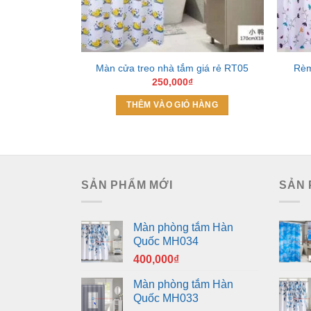
Màn cửa treo nhà tắm giá rẻ RT05
Rèm
250,000
₫
THÊM VÀO GIỎ HÀNG
SẢN PHẨM MỚI
SẢN 
Màn phòng tắm Hàn
Quốc MH034
400,000
₫
Màn phòng tắm Hàn
Quốc MH033