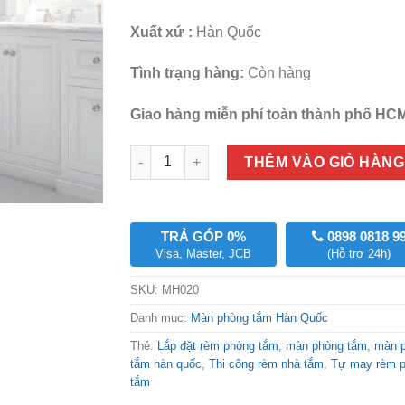
350,000₫
Xuất xứ :
Hàn Quốc
Tình trạng hàng:
Còn hàng
Giao hàng miễn phí toàn thành phố HCM
Số lượng
THÊM VÀO GIỎ HÀNG
TRẢ GÓP 0%
0898 0818 9
Visa, Master, JCB
(Hỗ trợ 24h)
SKU:
MH020
Danh mục:
Màn phòng tắm Hàn Quốc
Thẻ:
Lắp đặt rèm phòng tắm
,
màn phòng tắm
,
màn 
tắm hàn quốc
,
Thi công rèm nhà tắm
,
Tự may rèm 
tắm