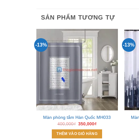
SẢN PHẨM TƯƠNG TỰ
-13%
-13%
Add to
Wishlist
Màn phòng tắm Hàn Quốc MH033
Màn
Giá
Giá
400,000
₫
350,000
₫
gốc
hiện
là:
tại
THÊM VÀO GIỎ HÀNG
400,000₫.
là: