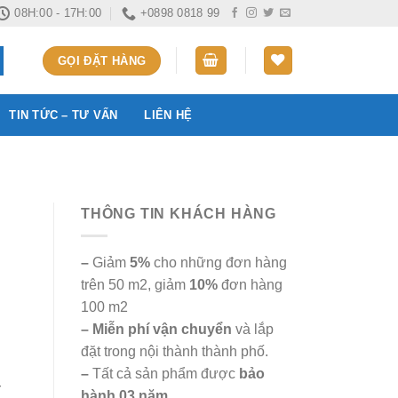
08H:00 - 17H:00
+0898 0818 99
GỌI ĐẶT HÀNG
TIN TỨC – TƯ VẤN
LIÊN HỆ
THÔNG TIN KHÁCH HÀNG
–
Giảm
5%
cho những đơn hàng
trên 50 m2, giảm
10%
đơn hàng
100 m2
– Miễn phí vận chuyển
và lắp
đặt trong nội thành thành phố.
–
Tất cả sản phẩm được
bảo
r
hành 03 năm