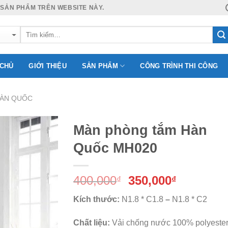
 SẢN PHẨM TRÊN WEBSITE NÀY.
 CHỦ
GIỚI THIỆU
SẢN PHẨM
CÔNG TRÌNH THI CÔNG
HÀN QUỐC
Màn phòng tắm Hàn
Quốc MH020
Add to
Giá
Giá
400,000
350,000
Wishlist
₫
₫
gốc
hiện
Kích thước:
N1.8 * C1.8
–
N1.8 * C2
là:
tại
400,000₫.
là:
Chất liệu:
Vải chống nước 100% polyeste