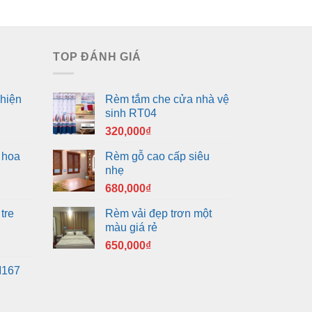
0,000₫.
350,000₫.
TOP ĐÁNH GIÁ
hiện
Rèm tắm che cửa nhà vệ
sinh RT04
320,000
₫
 hoa
Rèm gỗ cao cấp siêu
nhẹ
680,000
₫
tre
Rèm vải đẹp trơn một
màu giá rẻ
650,000
₫
M167