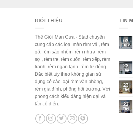
gốc
hiện
là:
tại
400,000₫.
là:
GIỚI THIỆU
350,000₫.
TIN 
Thế Giới Màn Cửa - Stad chuyên
03
cung cấp các loại màn rèm vải, rèm
Th12
gỗ, rèm sáo nhôm, rèm nhựa, rèm
sợi, rèm tre, rèm cuốn, rèm xếp, rèm
23
tranh, rèm ngăn lạnh. rèm tự động.
Th4
Đặc biệt tùy theo không gian sử
dụng có các loại rèm văn phòng,
23
rèm gia đình, phông hội trường. Với
Th4
phong cách kiểu dáng hiện đại và
tân cổ điển.
23
Th4