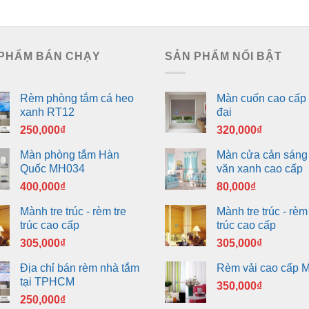
350,000₫.
35
PHẨM BÁN CHẠY
SẢN PHẨM NỔI BẬT
Rèm phòng tắm cá heo
Màn cuốn cao cấp 
xanh RT12
đại
250,000
₫
320,000
₫
Màn phòng tắm Hàn
Màn cửa cản sáng
Quốc MH034
văn xanh cao cấp
400,000
₫
80,000
₫
Mành tre trúc - rèm tre
Mành tre trúc - rèm 
trúc cao cấp
trúc cao cấp
305,000
₫
305,000
₫
Địa chỉ bán rèm nhà tắm
Rèm vải cao cấp 
tại TPHCM
350,000
₫
250,000
₫