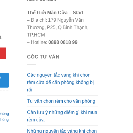
.
Thế Giới Màn Cửa – Stad
–
Địa chỉ: 179 Nguyễn Văn
Thương, P25, Q.Bình Thạnh,
TP.HCM
.
–
Hotline:
0898 0818 99
GÓC TƯ VẤN
Các nguyên tắc vàng khi chọn
9
rèm cửa để căn phòng không bị
rối
Tư vấn chọn rèm cho văn phòng
Cần lưu ý những điểm gì khi mua
phòng
phòng
rèm cửa
Những nguyên tắc vàng khi chọn