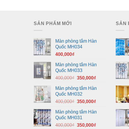
350,000₫.
SẢN PHẨM MỚI
SẢN 
Màn phòng tắm Hàn
Quốc MH034
400,000
₫
Màn phòng tắm Hàn
Quốc MH033
Giá
Giá
400,000
₫
350,000
₫
gốc
hiện
Màn phòng tắm Hàn
là:
tại
Quốc MH032
400,000₫.
là:
Giá
Giá
400,000
₫
350,000
₫
350,000₫.
gốc
hiện
Màn phòng tắm Hàn
là:
tại
Quốc MH031
400,000₫.
là:
Giá
Giá
400,000
₫
350,000
₫
350,000₫.