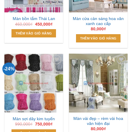
Màn cửa cản sáng hoa văn
Màn bồn tắm Thái Lan
xanh cao cấp
Giá
Giá
460,000
₫
450,000
₫
gốc
hiện
80,000
₫
là:
tại
THÊM VÀO GIỎ HÀNG
460,000₫.
là:
THÊM VÀO GIỎ HÀNG
450,000₫.
-24%
Add to
Add to
Wishlist
Wishlist
Màn vải đẹp – rèm vải hoa
Màn sợi dây kim tuyến
văn hiện đại
Giá
Giá
990,000
₫
750,000
₫
gốc
hiện
80,000
₫
là:
tại