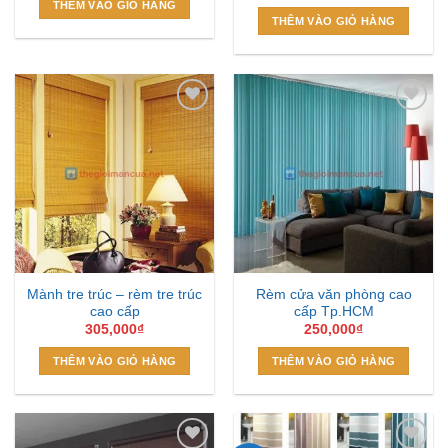
THÊM VÀO GIỎ HÀNG
990,000₫.
là:
THÊM VÀO GIỎ HÀNG
750,000₫.
Add to
Add to
Wishlist
Wishlist
Mành tre trúc – rèm tre trúc
Rèm cửa văn phòng cao
cao cấp
cấp Tp.HCM
305,000
₫
250,000
₫
THÊM VÀO GIỎ HÀNG
THÊM VÀO GIỎ HÀNG