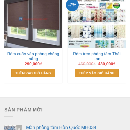
-7%
Add to
Add to
Wishlist
Wishlist
Rèm cuốn văn phòng chống
Rèm treo phòng tắm Thái
nắng
Lan
Giá
Giá
290,000
₫
460,000
₫
430,000
₫
gốc
hiện
là:
tại
THÊM VÀO GIỎ HÀNG
THÊM VÀO GIỎ HÀNG
460,000₫.
là:
430,000
SẢN PHẨM MỚI
Màn phòng tắm Hàn Quốc MH034