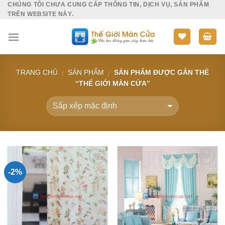
CHÚNG TÔI CHƯA CUNG CẤP THÔNG TIN, DỊCH VỤ, SẢN PHẨM
Skip
TRÊN WEBSITE NÀY.
to
content
TRANG CHỦ
SẢN PHẨM
SẢN PHẨM ĐƯỢC GẮN THẺ
/
/
“THẾ GIỚI MÀN CỬA”
-2%
Add to
Add to
Wishlist
Wishlist