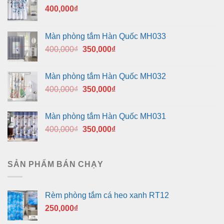
400,000
₫
Màn phòng tắm Hàn Quốc MH033
Giá
Giá
400,000
₫
350,000
₫
gốc
hiện
là:
tại
Màn phòng tắm Hàn Quốc MH032
400,000₫.
là:
Giá
Giá
400,000
₫
350,000
₫
350,000₫.
gốc
hiện
là:
tại
Màn phòng tắm Hàn Quốc MH031
400,000₫.
là:
Giá
Giá
400,000
₫
350,000
₫
350,000₫.
gốc
hiện
là:
tại
400,000₫.
là:
SẢN PHẨM BÁN CHẠY
350,000₫.
Rèm phòng tắm cá heo xanh RT12
250,000
₫