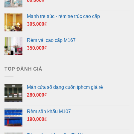
80,000
₫
Mành tre trúc - rèm tre trúc cao cấp
305,000
₫
Rèm vải cao cấp M167
350,000
₫
TOP ĐÁNH GIÁ
Màn cửa sổ dạng cuốn tphcm giá rẻ
280,000
₫
Rèm sân khấu M107
190,000
₫