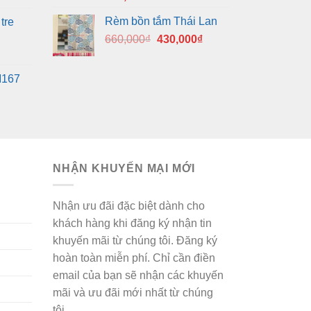
Rèm bồn tắm Thái Lan
tre
Giá
Giá
660,000
₫
430,000
₫
gốc
hiện
là:
tại
M167
660,000₫.
là:
430,000₫.
NHẬN KHUYẾN MẠI MỚI
Nhận ưu đãi đặc biệt dành cho
khách hàng khi đăng ký nhận tin
khuyến mãi từ chúng tôi. Đăng ký
hoàn toàn miễn phí. Chỉ cần điền
email của bạn sẽ nhận các khuyến
mãi và ưu đãi mới nhất từ chúng
tôi.