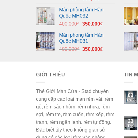
gốc
hiện
Màn phòng tắm Hàn
là:
tại
Quốc MH032
400,000₫.
là:
Giá
Giá
400,000
₫
350,000
₫
350,000₫.
gốc
hiện
Màn phòng tắm Hàn
là:
tại
Quốc MH031
400,000₫.
là:
Giá
Giá
400,000
₫
350,000
₫
350,000₫.
gốc
hiện
là:
tại
400,000₫.
là:
GIỚI THIỆU
350,000₫.
TIN 
Thế Giới Màn Cửa - Stad chuyên
03
cung cấp các loại màn rèm vải, rèm
Th12
gỗ, rèm sáo nhôm, rèm nhựa, rèm
sợi, rèm tre, rèm cuốn, rèm xếp, rèm
23
tranh, rèm ngăn lạnh. rèm tự động.
Th4
Đặc biệt tùy theo không gian sử
dụng có các loại rèm văn phòng,