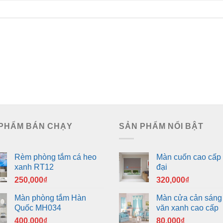
PHẨM BÁN CHẠY
SẢN PHẨM NỔI BẬT
Rèm phòng tắm cá heo
Màn cuốn cao cấp 
xanh RT12
đại
250,000
₫
320,000
₫
Màn phòng tắm Hàn
Màn cửa cản sáng
Quốc MH034
văn xanh cao cấp
400,000
₫
80,000
₫