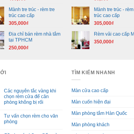
Mành tre trúc - rèm tre
Mành tre trúc - rèm 
trúc cao cấp
trúc cao cấp
305,000
₫
305,000
₫
Địa chỉ bán rèm nhà tắm
Rèm vải cao cấp 
tại TPHCM
350,000
₫
250,000
₫
MỚI
TÌM KIẾM NHANH
Màn cửa cao cấp
Các nguyên tắc vàng khi
chọn rèm cửa để căn
Màn cuốn hiện đại
phòng không bị rối
Màn phòng tắm Hàn Quốc
Tư vấn chọn rèm cho văn
phòng
Màn phòng khách