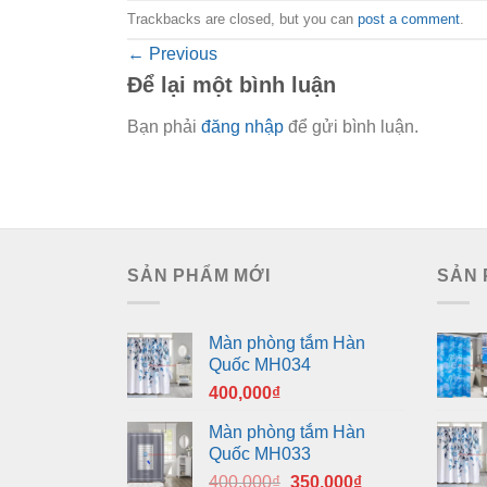
Trackbacks are closed, but you can
post a comment
.
←
Previous
Để lại một bình luận
Bạn phải
đăng nhập
để gửi bình luận.
SẢN PHẨM MỚI
SẢN 
Màn phòng tắm Hàn
Quốc MH034
400,000
₫
Màn phòng tắm Hàn
Quốc MH033
Giá
Giá
400,000
₫
350,000
₫