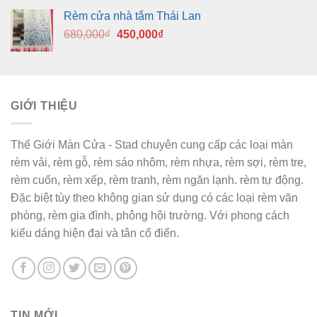
Rèm cửa nhà tắm Thái Lan
Giá
Giá
680,000
₫
450,000
₫
gốc
hiện
là:
tại
680,000₫.
là:
450,000₫.
GIỚI THIỆU
Thế Giới Màn Cửa - Stad chuyên cung cấp các loại màn
rèm vải, rèm gỗ, rèm sáo nhôm, rèm nhựa, rèm sợi, rèm tre,
rèm cuốn, rèm xếp, rèm tranh, rèm ngăn lạnh. rèm tự động.
Đặc biệt tùy theo không gian sử dụng có các loại rèm văn
phòng, rèm gia đình, phông hội trường. Với phong cách
kiểu dáng hiện đại và tân cổ điển.
TIN MỚI