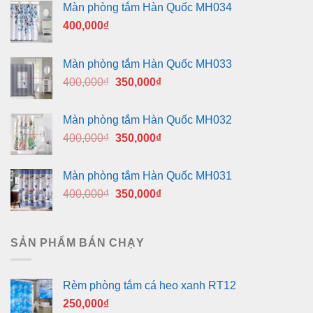
Màn phòng tắm Hàn Quốc MH034
400,000
₫
Màn phòng tắm Hàn Quốc MH033
Giá
Giá
400,000
₫
350,000
₫
gốc
hiện
là:
tại
Màn phòng tắm Hàn Quốc MH032
400,000₫.
là:
Giá
Giá
400,000
₫
350,000
₫
350,000₫.
gốc
hiện
là:
tại
Màn phòng tắm Hàn Quốc MH031
400,000₫.
là:
Giá
Giá
400,000
₫
350,000
₫
350,000₫.
gốc
hiện
là:
tại
400,000₫.
là:
SẢN PHẨM BÁN CHẠY
350,000₫.
Rèm phòng tắm cá heo xanh RT12
250,000
₫