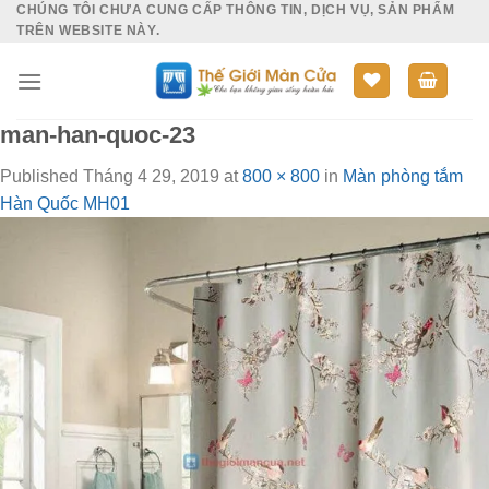
CHÚNG TÔI CHƯA CUNG CẤP THÔNG TIN, DỊCH VỤ, SẢN PHẨM
Skip
TRÊN WEBSITE NÀY.
to
content
man-han-quoc-23
Published
Tháng 4 29, 2019
at
800 × 800
in
Màn phòng tắm
Hàn Quốc MH01