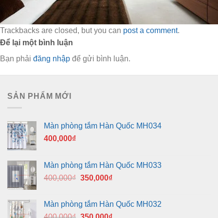
Trackbacks are closed, but you can
post a comment
.
Để lại một bình luận
Bạn phải
đăng nhập
để gửi bình luận.
SẢN PHẨM MỚI
Màn phòng tắm Hàn Quốc MH034
400,000
₫
Màn phòng tắm Hàn Quốc MH033
Giá
Giá
400,000
₫
350,000
₫
gốc
hiện
là:
tại
Màn phòng tắm Hàn Quốc MH032
400,000₫.
là:
Giá
Giá
400,000
₫
350,000
₫