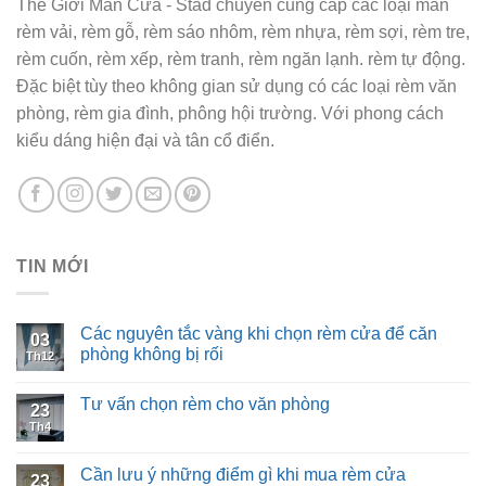
Thế Giới Màn Cửa - Stad chuyên cung cấp các loại màn
rèm vải, rèm gỗ, rèm sáo nhôm, rèm nhựa, rèm sợi, rèm tre,
rèm cuốn, rèm xếp, rèm tranh, rèm ngăn lạnh. rèm tự động.
Đặc biệt tùy theo không gian sử dụng có các loại rèm văn
phòng, rèm gia đình, phông hội trường. Với phong cách
kiểu dáng hiện đại và tân cổ điển.
TIN MỚI
Các nguyên tắc vàng khi chọn rèm cửa để căn
03
phòng không bị rối
Th12
Tư vấn chọn rèm cho văn phòng
23
Th4
Cần lưu ý những điểm gì khi mua rèm cửa
23