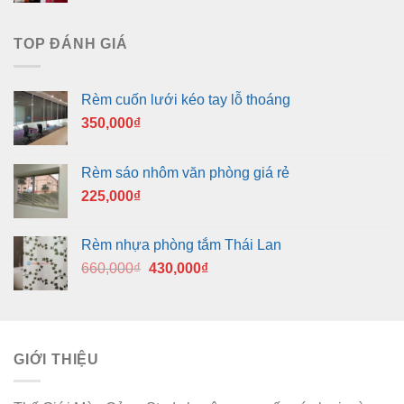
TOP ĐÁNH GIÁ
Rèm cuốn lưới kéo tay lỗ thoáng
350,000
₫
Rèm sáo nhôm văn phòng giá rẻ
225,000
₫
Rèm nhựa phòng tắm Thái Lan
Giá
Giá
660,000
₫
430,000
₫
gốc
hiện
là:
tại
660,000₫.
là:
430,000₫.
GIỚI THIỆU