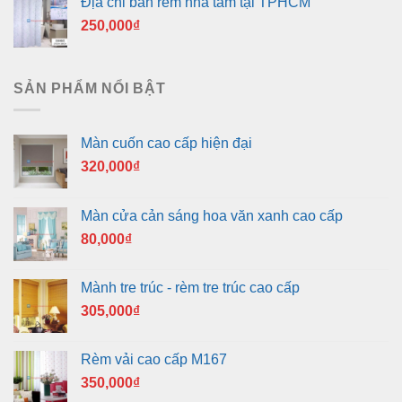
Địa chỉ bán rèm nhà tắm tại TPHCM
250,000
₫
SẢN PHẨM NỔI BẬT
Màn cuốn cao cấp hiện đại
320,000
₫
Màn cửa cản sáng hoa văn xanh cao cấp
80,000
₫
Mành tre trúc - rèm tre trúc cao cấp
305,000
₫
Rèm vải cao cấp M167
350,000
₫