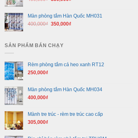
350,000₫.
gốc
hiện
là:
tại
Màn phòng tắm Hàn Quốc MH031
400,000₫.
là:
Giá
Giá
400,000
₫
350,000
₫
350,000₫.
gốc
hiện
là:
tại
400,000₫.
là:
SẢN PHẨM BÁN CHẠY
350,000₫.
Rèm phòng tắm cá heo xanh RT12
250,000
₫
Màn phòng tắm Hàn Quốc MH034
400,000
₫
Mành tre trúc - rèm tre trúc cao cấp
305,000
₫