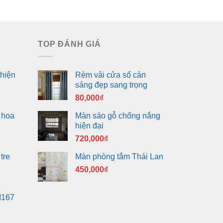
TOP ĐÁNH GIÁ
hiện
Rèm vải cửa sổ cản
sáng đẹp sang trọng
80,000
₫
 hoa
Màn sáo gỗ chống nắng
hiện đại
720,000
₫
tre
Màn phòng tắm Thái Lan
450,000
₫
M167