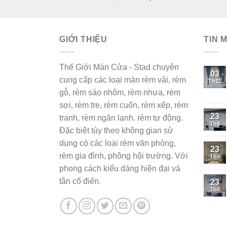
gốc
hiện
là:
tại
400,000₫.
là:
GIỚI THIỆU
350,000₫.
TIN 
Thế Giới Màn Cửa - Stad chuyên
03
cung cấp các loại màn rèm vải, rèm
Th12
gỗ, rèm sáo nhôm, rèm nhựa, rèm
sợi, rèm tre, rèm cuốn, rèm xếp, rèm
23
tranh, rèm ngăn lạnh. rèm tự động.
Th4
Đặc biệt tùy theo không gian sử
dụng có các loại rèm văn phòng,
23
rèm gia đình, phông hội trường. Với
Th4
phong cách kiểu dáng hiện đại và
tân cổ điển.
23
Th4