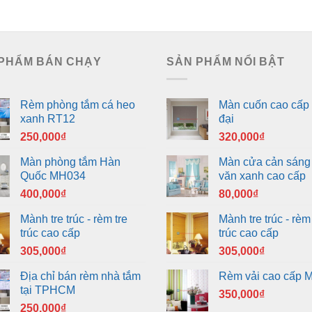
PHẨM BÁN CHẠY
SẢN PHẨM NỔI BẬT
Rèm phòng tắm cá heo
Màn cuốn cao cấp 
xanh RT12
đại
250,000
₫
320,000
₫
Màn phòng tắm Hàn
Màn cửa cản sáng
Quốc MH034
văn xanh cao cấp
400,000
₫
80,000
₫
Mành tre trúc - rèm tre
Mành tre trúc - rèm 
trúc cao cấp
trúc cao cấp
305,000
₫
305,000
₫
Địa chỉ bán rèm nhà tắm
Rèm vải cao cấp 
tại TPHCM
350,000
₫
250,000
₫