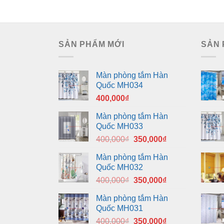
SẢN PHẨM MỚI
SẢN 
Màn phòng tắm Hàn
Quốc MH034
400,000
₫
Màn phòng tắm Hàn
Quốc MH033
Giá
Giá
400,000
₫
350,000
₫
gốc
hiện
Màn phòng tắm Hàn
là:
tại
Quốc MH032
400,000₫.
là:
Giá
Giá
400,000
₫
350,000
₫
350,000₫.
gốc
hiện
Màn phòng tắm Hàn
là:
tại
Quốc MH031
400,000₫.
là:
Giá
Giá
400,000
₫
350,000
₫
350,000₫.