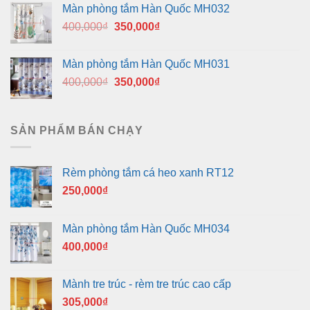
Màn phòng tắm Hàn Quốc MH032
400,000₫.
là:
Giá
Giá
400,000
₫
350,000
₫
350,000₫.
gốc
hiện
là:
tại
Màn phòng tắm Hàn Quốc MH031
400,000₫.
là:
Giá
Giá
400,000
₫
350,000
₫
350,000₫.
gốc
hiện
là:
tại
400,000₫.
là:
SẢN PHẨM BÁN CHẠY
350,000₫.
Rèm phòng tắm cá heo xanh RT12
250,000
₫
Màn phòng tắm Hàn Quốc MH034
400,000
₫
Mành tre trúc - rèm tre trúc cao cấp
305,000
₫