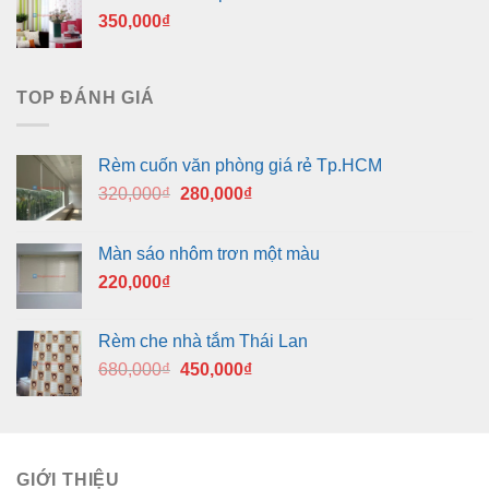
350,000
₫
TOP ĐÁNH GIÁ
Rèm cuốn văn phòng giá rẻ Tp.HCM
Giá
Giá
320,000
₫
280,000
₫
gốc
hiện
là:
tại
Màn sáo nhôm trơn một màu
320,000₫.
là:
220,000
₫
280,000₫.
Rèm che nhà tắm Thái Lan
Giá
Giá
680,000
₫
450,000
₫
gốc
hiện
là:
tại
680,000₫.
là:
450,000₫.
GIỚI THIỆU