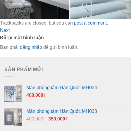
Trackbacks are closed, but you can
post a comment
.
Next
→
Để lại một bình luận
Bạn phải
đăng nhập
để gửi bình luận.
SẢN PHẨM MỚI
Màn phòng tắm Hàn Quốc MH034
400,000
₫
Màn phòng tắm Hàn Quốc MH033
Giá
Giá
400,000
₫
350,000
₫
gốc
hiện
là:
tại