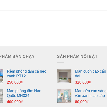
PHẨM BÁN CHẠY
SẢN PHẨM NỔI BẬT
Rèm phòng tắm cá heo
Màn cuốn cao cấp 
xanh RT12
đại
250,000
₫
320,000
₫
Màn phòng tắm Hàn
Màn cửa cản sáng
Quốc MH034
văn xanh cao cấp
400,000
₫
80,000
₫