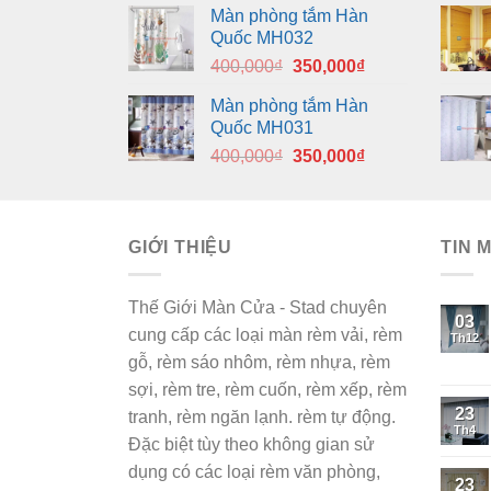
Màn phòng tắm Hàn
là:
tại
Quốc MH032
400,000₫.
là:
Giá
Giá
400,000
₫
350,000
₫
350,000₫.
gốc
hiện
Màn phòng tắm Hàn
là:
tại
Quốc MH031
400,000₫.
là:
Giá
Giá
400,000
₫
350,000
₫
350,000₫.
gốc
hiện
là:
tại
400,000₫.
là:
GIỚI THIỆU
350,000₫.
TIN 
Thế Giới Màn Cửa - Stad chuyên
03
cung cấp các loại màn rèm vải, rèm
Th12
gỗ, rèm sáo nhôm, rèm nhựa, rèm
sợi, rèm tre, rèm cuốn, rèm xếp, rèm
23
tranh, rèm ngăn lạnh. rèm tự động.
Th4
Đặc biệt tùy theo không gian sử
dụng có các loại rèm văn phòng,
23