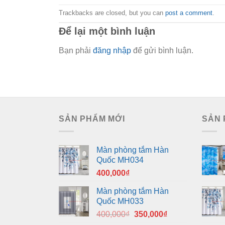
Trackbacks are closed, but you can
post a comment
.
Để lại một bình luận
Bạn phải
đăng nhập
để gửi bình luận.
SẢN PHẨM MỚI
SẢN 
Màn phòng tắm Hàn
Quốc MH034
400,000
₫
Màn phòng tắm Hàn
Quốc MH033
Giá
Giá
400,000
₫
350,000
₫
gốc
hiện