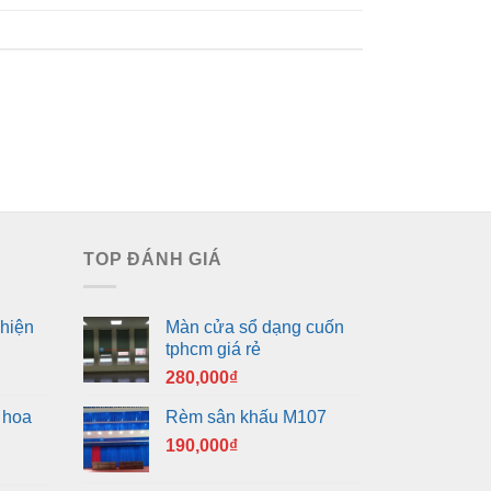
TOP ĐÁNH GIÁ
hiện
Màn cửa sổ dạng cuốn
tphcm giá rẻ
280,000
₫
 hoa
Rèm sân khấu M107
190,000
₫