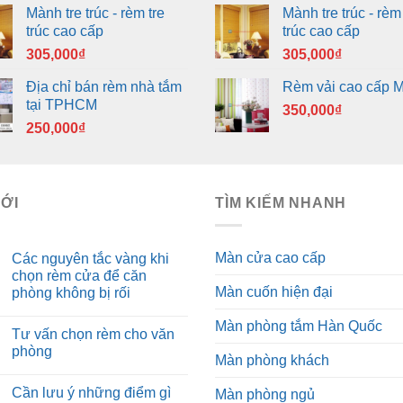
Mành tre trúc - rèm tre
Mành tre trúc - rèm 
trúc cao cấp
trúc cao cấp
305,000
₫
305,000
₫
Địa chỉ bán rèm nhà tắm
Rèm vải cao cấp 
tại TPHCM
350,000
₫
250,000
₫
MỚI
TÌM KIẾM NHANH
Màn cửa cao cấp
Các nguyên tắc vàng khi
chọn rèm cửa để căn
Màn cuốn hiện đại
phòng không bị rối
Màn phòng tắm Hàn Quốc
Tư vấn chọn rèm cho văn
phòng
Màn phòng khách
Cần lưu ý những điểm gì
Màn phòng ngủ