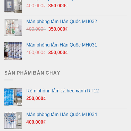
Giá
Giá
400,000
₫
350,000
₫
gốc
hiện
là:
tại
Màn phòng tắm Hàn Quốc MH032
400,000₫.
là:
Giá
Giá
400,000
₫
350,000
₫
350,000₫.
gốc
hiện
là:
tại
Màn phòng tắm Hàn Quốc MH031
400,000₫.
là:
Giá
Giá
400,000
₫
350,000
₫
350,000₫.
gốc
hiện
là:
tại
400,000₫.
là:
SẢN PHẨM BÁN CHẠY
350,000₫.
Rèm phòng tắm cá heo xanh RT12
250,000
₫
Màn phòng tắm Hàn Quốc MH034
400,000
₫