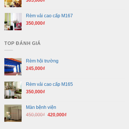
305,000
₫
Rèm vải cao cấp M167
350,000
₫
TOP ĐÁNH GIÁ
Rèm hội trường
245,000
₫
Rèm vải cao cấp M165
350,000
₫
Màn bệnh viện
Giá
Giá
450,000
₫
420,000
₫
gốc
hiện
là:
tại