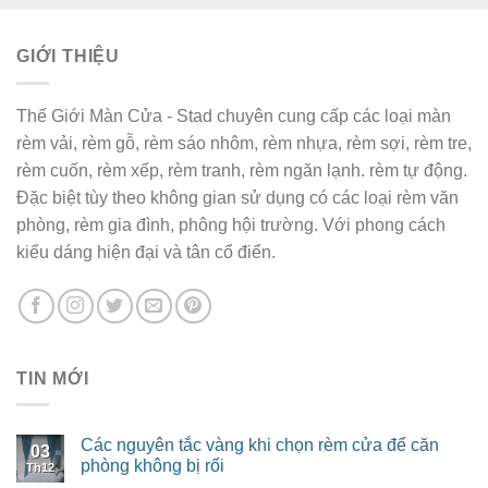
450,000₫.
là:
420,000₫.
GIỚI THIỆU
Thế Giới Màn Cửa - Stad chuyên cung cấp các loại màn
rèm vải, rèm gỗ, rèm sáo nhôm, rèm nhựa, rèm sợi, rèm tre,
rèm cuốn, rèm xếp, rèm tranh, rèm ngăn lạnh. rèm tự động.
Đặc biệt tùy theo không gian sử dụng có các loại rèm văn
phòng, rèm gia đình, phông hội trường. Với phong cách
kiểu dáng hiện đại và tân cổ điển.
TIN MỚI
Các nguyên tắc vàng khi chọn rèm cửa để căn
03
phòng không bị rối
Th12