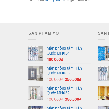
Bạn phải
đăng nhập
để gửi bình luận.
SẢN PHẨM MỚI
SẢN 
Màn phòng tắm Hàn
Quốc MH034
400,000
₫
Màn phòng tắm Hàn
Quốc MH033
Giá
Giá
400,000
₫
350,000
₫
gốc
hiện
Màn phòng tắm Hàn
là:
tại
Quốc MH032
400,000₫.
là:
Giá
Giá
400,000
₫
350,000
₫
350,000₫.
gốc
hiện
Màn phòng tắm Hàn