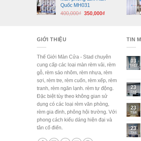
là:
tại
Quốc MH031
400,000₫.
là:
Giá
Giá
400,000
₫
350,000
₫
350,000₫.
gốc
hiện
là:
tại
400,000₫.
là:
GIỚI THIỆU
350,000₫.
TIN 
Thế Giới Màn Cửa - Stad chuyên
03
cung cấp các loại màn rèm vải, rèm
Th12
gỗ, rèm sáo nhôm, rèm nhựa, rèm
sợi, rèm tre, rèm cuốn, rèm xếp, rèm
23
tranh, rèm ngăn lạnh. rèm tự động.
Th4
Đặc biệt tùy theo không gian sử
dụng có các loại rèm văn phòng,
23
rèm gia đình, phông hội trường. Với
Th4
phong cách kiểu dáng hiện đại và
tân cổ điển.
23
Th4