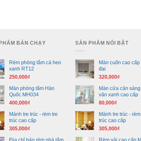
PHẨM BÁN CHẠY
SẢN PHẨM NỔI BẬT
Rèm phòng tắm cá heo
Màn cuốn cao cấp 
xanh RT12
đại
250,000
₫
320,000
₫
Màn phòng tắm Hàn
Màn cửa cản sáng
Quốc MH034
văn xanh cao cấp
400,000
₫
80,000
₫
Mành tre trúc - rèm tre
Mành tre trúc - rèm 
trúc cao cấp
trúc cao cấp
305,000
₫
305,000
₫
Địa chỉ bán rèm nhà tắm
Rèm vải cao cấp 