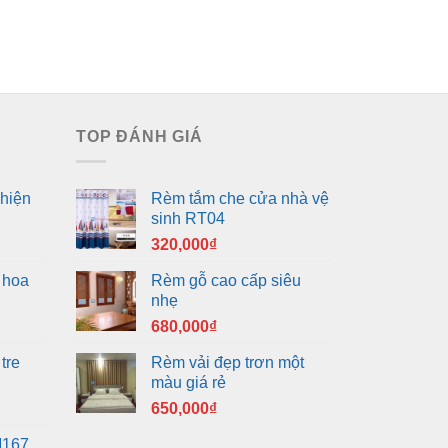
TOP ĐÁNH GIÁ
hiện
Rèm tắm che cửa nhà vệ
sinh RT04
320,000
₫
 hoa
Rèm gỗ cao cấp siêu
nhẹ
680,000
₫
tre
Rèm vải đẹp trơn một
màu giá rẻ
650,000
₫
M167