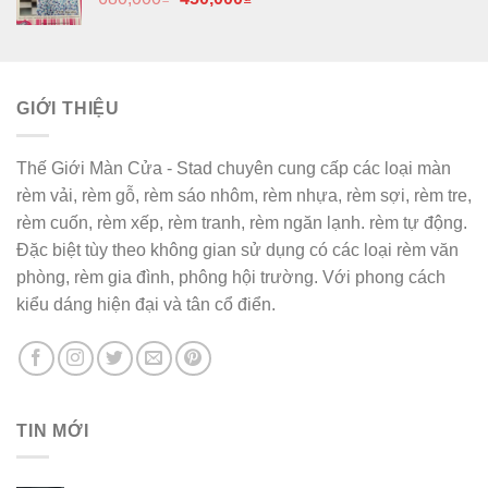
gốc
hiện
là:
tại
680,000₫.
là:
450,000₫.
GIỚI THIỆU
Thế Giới Màn Cửa - Stad chuyên cung cấp các loại màn
rèm vải, rèm gỗ, rèm sáo nhôm, rèm nhựa, rèm sợi, rèm tre,
rèm cuốn, rèm xếp, rèm tranh, rèm ngăn lạnh. rèm tự động.
Đặc biệt tùy theo không gian sử dụng có các loại rèm văn
phòng, rèm gia đình, phông hội trường. Với phong cách
kiểu dáng hiện đại và tân cổ điển.
TIN MỚI