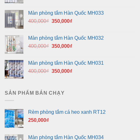
Màn phòng tắm Hàn Quốc MH033
Giá
Giá
400,000
₫
350,000
₫
gốc
hiện
là:
tại
Màn phòng tắm Hàn Quốc MH032
400,000₫.
là:
Giá
Giá
400,000
₫
350,000
₫
350,000₫.
gốc
hiện
là:
tại
Màn phòng tắm Hàn Quốc MH031
400,000₫.
là:
Giá
Giá
400,000
₫
350,000
₫
350,000₫.
gốc
hiện
là:
tại
400,000₫.
là:
SẢN PHẨM BÁN CHẠY
350,000₫.
Rèm phòng tắm cá heo xanh RT12
250,000
₫
Màn phòng tắm Hàn Quốc MH034