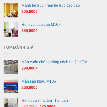
Mành tre trúc - rèm tre trúc cao cấp
305,000
₫
Rèm vải cao cấp M167
350,000
₫
TOP ĐÁNH GIÁ
Màn cuốn chống nắng cách nhiệt HCM
290,000
₫
Màn sân khấu M105
260,000
₫
Rèm cửa nhà tắm Thái Lan
Giá
Giá
680,000
₫
450,000
₫