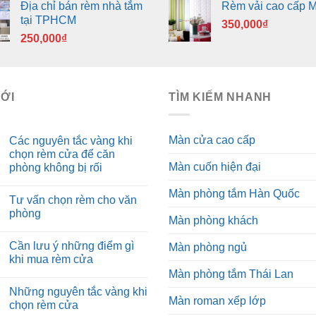
Địa chỉ bán rèm nhà tắm
Rèm vải cao cấp 
tại TPHCM
350,000
₫
250,000
₫
MỚI
TÌM KIẾM NHANH
Màn cửa cao cấp
Các nguyên tắc vàng khi
chọn rèm cửa để căn
Màn cuốn hiện đại
phòng không bị rối
Màn phòng tắm Hàn Quốc
Tư vấn chọn rèm cho văn
phòng
Màn phòng khách
Cần lưu ý những điểm gì
Màn phòng ngủ
khi mua rèm cửa
Màn phòng tắm Thái Lan
Những nguyên tắc vàng khi
Màn roman xếp lớp
chọn rèm cửa