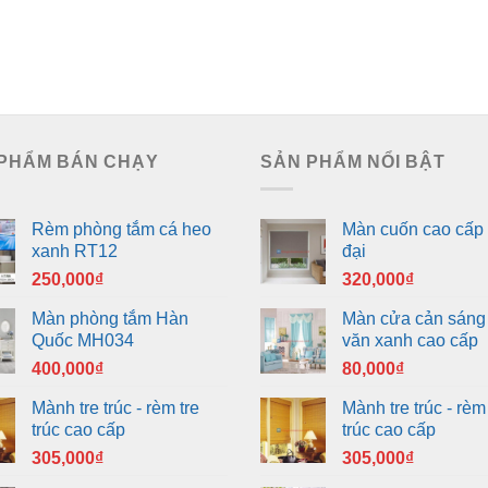
PHẨM BÁN CHẠY
SẢN PHẨM NỔI BẬT
Rèm phòng tắm cá heo
Màn cuốn cao cấp 
xanh RT12
đại
250,000
₫
320,000
₫
Màn phòng tắm Hàn
Màn cửa cản sáng
Quốc MH034
văn xanh cao cấp
400,000
₫
80,000
₫
Mành tre trúc - rèm tre
Mành tre trúc - rèm 
trúc cao cấp
trúc cao cấp
305,000
₫
305,000
₫