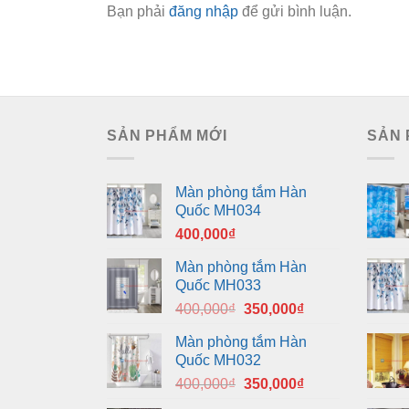
Bạn phải
đăng nhập
để gửi bình luận.
SẢN PHẨM MỚI
SẢN 
Màn phòng tắm Hàn
Quốc MH034
400,000
₫
Màn phòng tắm Hàn
Quốc MH033
Giá
Giá
400,000
₫
350,000
₫
gốc
hiện
Màn phòng tắm Hàn
là:
tại
Quốc MH032
400,000₫.
là:
Giá
Giá
400,000
₫
350,000
₫
350,000₫.
gốc
hiện