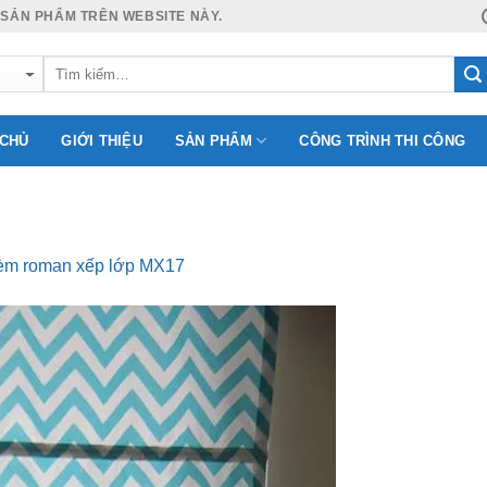
 SẢN PHẨM TRÊN WEBSITE NÀY.
 CHỦ
GIỚI THIỆU
SẢN PHẨM
CÔNG TRÌNH THI CÔNG
m roman xếp lớp MX17