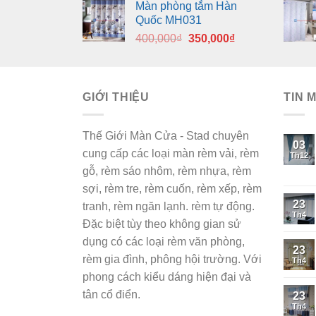
Màn phòng tắm Hàn
là:
tại
Quốc MH031
400,000₫.
là:
Giá
Giá
400,000
₫
350,000
₫
350,000₫.
gốc
hiện
là:
tại
400,000₫.
là:
GIỚI THIỆU
350,000₫.
TIN 
Thế Giới Màn Cửa - Stad chuyên
03
cung cấp các loại màn rèm vải, rèm
Th12
gỗ, rèm sáo nhôm, rèm nhựa, rèm
sợi, rèm tre, rèm cuốn, rèm xếp, rèm
23
tranh, rèm ngăn lạnh. rèm tự động.
Th4
Đặc biệt tùy theo không gian sử
dụng có các loại rèm văn phòng,
23
rèm gia đình, phông hội trường. Với
Th4
phong cách kiểu dáng hiện đại và
tân cổ điển.
23
Th4