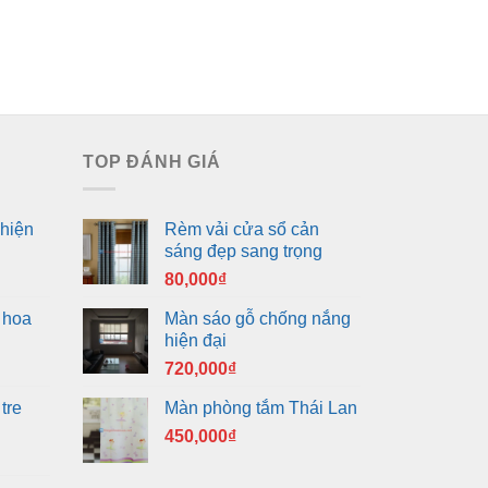
TOP ĐÁNH GIÁ
hiện
Rèm vải cửa sổ cản
sáng đẹp sang trọng
80,000
₫
 hoa
Màn sáo gỗ chống nắng
hiện đại
720,000
₫
tre
Màn phòng tắm Thái Lan
450,000
₫