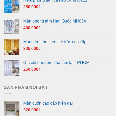
Rèm phòng tắm cá heo xanh RT12
250,000
₫
Màn phòng tắm Hàn Quốc MH034
400,000
₫
Mành tre trúc - rèm tre trúc cao cấp
305,000
₫
Địa chỉ bán rèm nhà tắm tại TPHCM
250,000
₫
SẢN PHẨM NỔI BẬT
Màn cuốn cao cấp hiện đại
320,000
₫