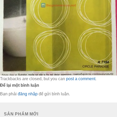
Trackbacks are closed, but you can
post a comment
.
Để lại một bình luận
Bạn phải
đăng nhập
để gửi bình luận.
SẢN PHẨM MỚI