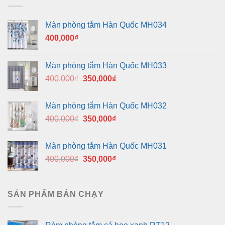
Màn phòng tắm Hàn Quốc MH034
400,000
₫
Màn phòng tắm Hàn Quốc MH033
Giá
Giá
400,000
₫
350,000
₫
gốc
hiện
là:
tại
Màn phòng tắm Hàn Quốc MH032
400,000₫.
là:
Giá
Giá
400,000
₫
350,000
₫
350,000₫.
gốc
hiện
là:
tại
Màn phòng tắm Hàn Quốc MH031
400,000₫.
là:
Giá
Giá
400,000
₫
350,000
₫
350,000₫.
gốc
hiện
là:
tại
400,000₫.
là:
SẢN PHẨM BÁN CHẠY
350,000₫.