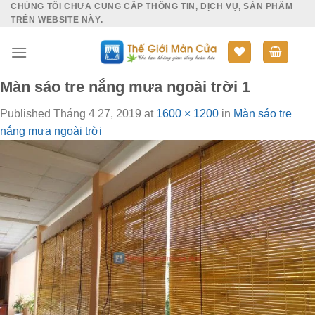
CHÚNG TÔI CHƯA CUNG CẤP THÔNG TIN, DỊCH VỤ, SẢN PHẨM
Skip
TRÊN WEBSITE NÀY.
to
content
Màn sáo tre nắng mưa ngoài trời 1
Published
Tháng 4 27, 2019
at
1600 × 1200
in
Màn sáo tre
nắng mưa ngoài trời