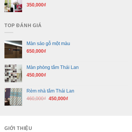
350,000
₫
TOP ĐÁNH GIÁ
Màn sáo gỗ một màu
650,000
₫
Màn phòng tắm Thái Lan
450,000
₫
Rèm nhà tắm Thái Lan
Giá
Giá
460,000
₫
450,000
₫
gốc
hiện
là:
tại
460,000₫.
là:
450,000₫.
GIỚI THIỆU