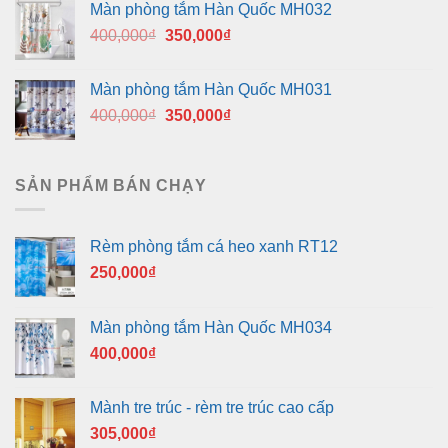
Màn phòng tắm Hàn Quốc MH032
400,000₫.
là:
Giá
Giá
400,000
₫
350,000
₫
350,000₫.
gốc
hiện
là:
tại
Màn phòng tắm Hàn Quốc MH031
400,000₫.
là:
Giá
Giá
400,000
₫
350,000
₫
350,000₫.
gốc
hiện
là:
tại
400,000₫.
là:
SẢN PHẨM BÁN CHẠY
350,000₫.
Rèm phòng tắm cá heo xanh RT12
250,000
₫
Màn phòng tắm Hàn Quốc MH034
400,000
₫
Mành tre trúc - rèm tre trúc cao cấp
305,000
₫