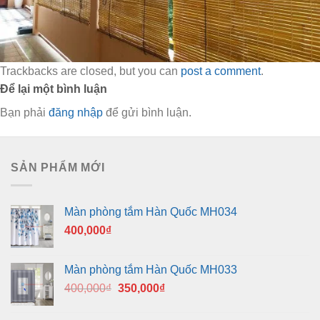
Trackbacks are closed, but you can
post a comment
.
Để lại một bình luận
Bạn phải
đăng nhập
để gửi bình luận.
SẢN PHẨM MỚI
Màn phòng tắm Hàn Quốc MH034
400,000
₫
Màn phòng tắm Hàn Quốc MH033
Giá
Giá
400,000
₫
350,000
₫
gốc
hiện
là:
tại