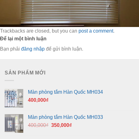
Trackbacks are closed, but you can
post a comment
.
Để lại một bình luận
Bạn phải
đăng nhập
để gửi bình luận.
SẢN PHẨM MỚI
Màn phòng tắm Hàn Quốc MH034
400,000
₫
Màn phòng tắm Hàn Quốc MH033
Giá
Giá
400,000
₫
350,000
₫
gốc
hiện
là:
tại