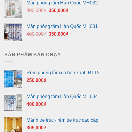
Màn phòng tắm Hàn Quốc MH032
400,000₫.
là:
Giá
Giá
400,000
₫
350,000
₫
350,000₫.
gốc
hiện
là:
tại
Màn phòng tắm Hàn Quốc MH031
400,000₫.
là:
Giá
Giá
400,000
₫
350,000
₫
350,000₫.
gốc
hiện
là:
tại
400,000₫.
là:
SẢN PHẨM BÁN CHẠY
350,000₫.
Rèm phòng tắm cá heo xanh RT12
250,000
₫
Màn phòng tắm Hàn Quốc MH034
400,000
₫
Mành tre trúc - rèm tre trúc cao cấp
305,000
₫