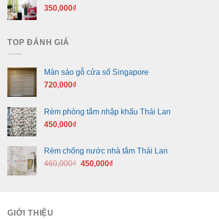
350,000
₫
TOP ĐÁNH GIÁ
Màn sáo gỗ cửa sổ Singapore
720,000
₫
Rèm phòng tắm nhập khẩu Thái Lan
450,000
₫
Rèm chống nước nhà tắm Thái Lan
Giá
Giá
460,000
₫
450,000
₫
gốc
hiện
là:
tại
460,000₫.
là:
450,000₫.
GIỚI THIỆU