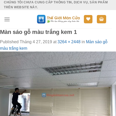
CHÚNG TÔI CHƯA CUNG CẤP THÔNG TIN, DỊCH VỤ, SẢN PHẨM
Skip
TRÊN WEBSITE NÀY.
to
content
Màn sáo gỗ màu trắng kem 1
Published
Tháng 4 27, 2019
at
3264 × 2448
in
Màn sáo gỗ
màu trắng kem