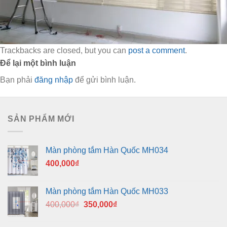
Trackbacks are closed, but you can
post a comment
.
Để lại một bình luận
Bạn phải
đăng nhập
để gửi bình luận.
SẢN PHẨM MỚI
Màn phòng tắm Hàn Quốc MH034
400,000
₫
Màn phòng tắm Hàn Quốc MH033
Giá
Giá
400,000
₫
350,000
₫
gốc
hiện
là:
tại