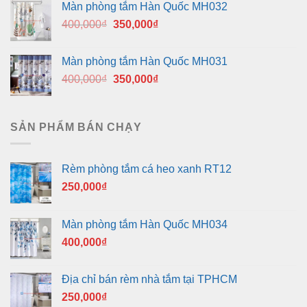
Màn phòng tắm Hàn Quốc MH032
400,000₫.
là:
Giá
Giá
400,000
₫
350,000
₫
350,000₫.
gốc
hiện
là:
tại
Màn phòng tắm Hàn Quốc MH031
400,000₫.
là:
Giá
Giá
400,000
₫
350,000
₫
350,000₫.
gốc
hiện
là:
tại
400,000₫.
là:
SẢN PHẨM BÁN CHẠY
350,000₫.
Rèm phòng tắm cá heo xanh RT12
250,000
₫
Màn phòng tắm Hàn Quốc MH034
400,000
₫
Địa chỉ bán rèm nhà tắm tại TPHCM
250,000
₫