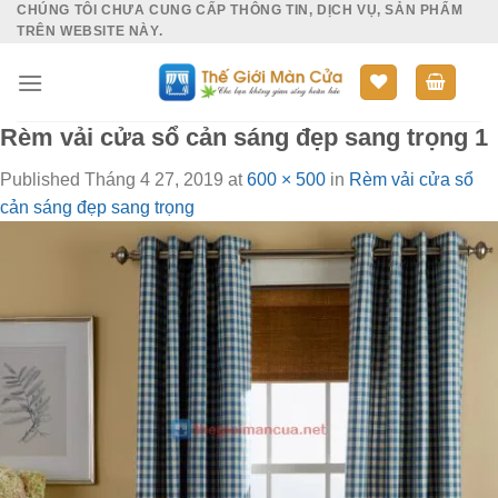
CHÚNG TÔI CHƯA CUNG CẤP THÔNG TIN, DỊCH VỤ, SẢN PHẨM
Skip
TRÊN WEBSITE NÀY.
to
content
Rèm vải cửa sổ cản sáng đẹp sang trọng 1
Published
Tháng 4 27, 2019
at
600 × 500
in
Rèm vải cửa sổ
cản sáng đẹp sang trọng