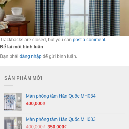
Trackbacks are closed, but you can
post a comment
.
Để lại một bình luận
Bạn phải
đăng nhập
để gửi bình luận.
SẢN PHẨM MỚI
Màn phòng tắm Hàn Quốc MH034
400,000
₫
Màn phòng tắm Hàn Quốc MH033
Giá
Giá
400,000
₫
350,000
₫