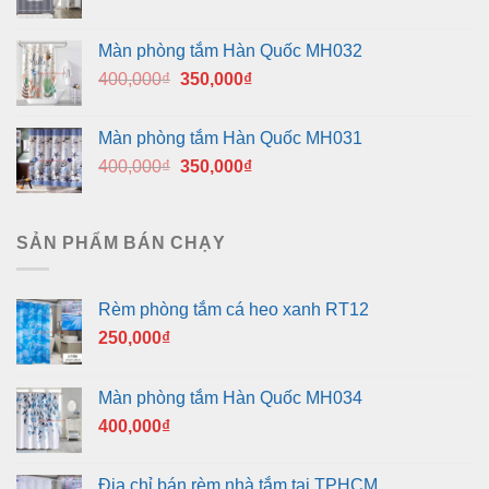
gốc
hiện
là:
tại
Màn phòng tắm Hàn Quốc MH032
400,000₫.
là:
Giá
Giá
400,000
₫
350,000
₫
350,000₫.
gốc
hiện
là:
tại
Màn phòng tắm Hàn Quốc MH031
400,000₫.
là:
Giá
Giá
400,000
₫
350,000
₫
350,000₫.
gốc
hiện
là:
tại
400,000₫.
là:
SẢN PHẨM BÁN CHẠY
350,000₫.
Rèm phòng tắm cá heo xanh RT12
250,000
₫
Màn phòng tắm Hàn Quốc MH034
400,000
₫
Địa chỉ bán rèm nhà tắm tại TPHCM