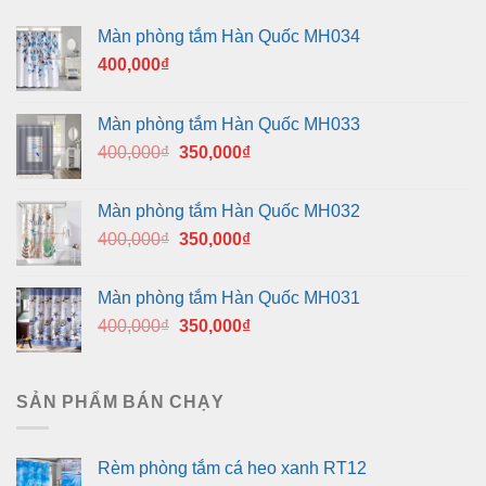
Màn phòng tắm Hàn Quốc MH034
400,000
₫
Màn phòng tắm Hàn Quốc MH033
Giá
Giá
400,000
₫
350,000
₫
gốc
hiện
là:
tại
Màn phòng tắm Hàn Quốc MH032
400,000₫.
là:
Giá
Giá
400,000
₫
350,000
₫
350,000₫.
gốc
hiện
là:
tại
Màn phòng tắm Hàn Quốc MH031
400,000₫.
là:
Giá
Giá
400,000
₫
350,000
₫
350,000₫.
gốc
hiện
là:
tại
400,000₫.
là:
SẢN PHẨM BÁN CHẠY
350,000₫.
Rèm phòng tắm cá heo xanh RT12