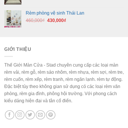
Rèm phòng vệ sinh Thái Lan
Giá
Giá
460,000
₫
430,000
₫
gốc
hiện
là:
tại
460,000₫.
là:
430,000₫.
GIỚI THIỆU
Thế Giới Màn Cửa - Stad chuyên cung cấp các loại màn
rèm vải, rèm gỗ, rèm sáo nhôm, rèm nhựa, rèm sợi, rèm tre,
rèm cuốn, rèm xếp, rèm tranh, rèm ngăn lạnh. rèm tự động.
Đặc biệt tùy theo không gian sử dụng có các loại rèm văn
phòng, rèm gia đình, phông hội trường. Với phong cách
kiểu dáng hiện đại và tân cổ điển.