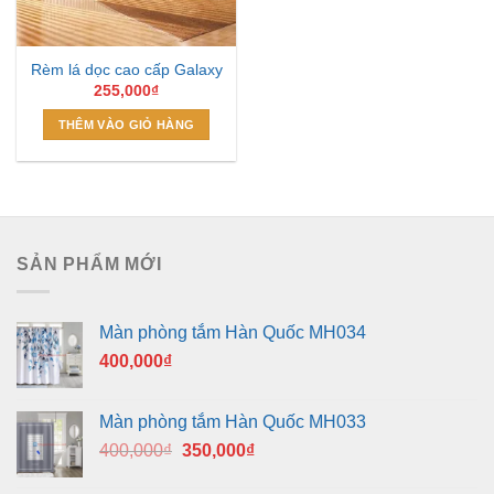
Rèm lá dọc cao cấp Galaxy
255,000
₫
THÊM VÀO GIỎ HÀNG
SẢN PHẨM MỚI
Màn phòng tắm Hàn Quốc MH034
400,000
₫
Màn phòng tắm Hàn Quốc MH033
Giá
Giá
400,000
₫
350,000
₫
gốc
hiện