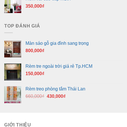
350,000
₫
TOP ĐÁNH GIÁ
Màn sáo gỗ gia đình sang trọng
800,000
₫
Rèm tre ngoài trời giá rẻ Tp.HCM
150,000
₫
Rèm treo phòng tắm Thái Lan
Giá
Giá
660,000
₫
430,000
₫
gốc
hiện
là:
tại
660,000₫.
là:
430,000₫.
GIỚI THIỆU