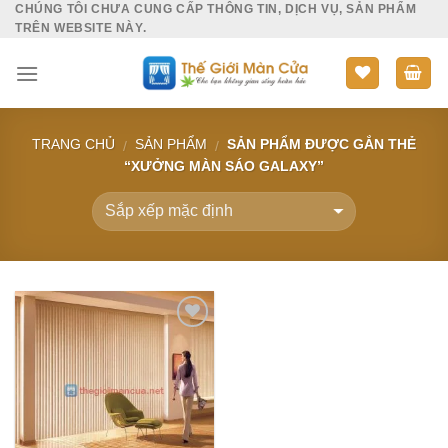
CHÚNG TÔI CHƯA CUNG CẤP THÔNG TIN, DỊCH VỤ, SẢN PHẨM
Skip
TRÊN WEBSITE NÀY.
to
content
TRANG CHỦ
SẢN PHẨM
SẢN PHẨM ĐƯỢC GẮN THẺ
/
/
“XƯỞNG MÀN SÁO GALAXY”
Add to
Wishlist