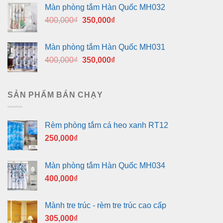
là:
tại
Màn phòng tắm Hàn Quốc MH032
400,000₫.
là:
Giá
Giá
400,000
₫
350,000
₫
350,000₫.
gốc
hiện
là:
tại
Màn phòng tắm Hàn Quốc MH031
400,000₫.
là:
Giá
Giá
400,000
₫
350,000
₫
350,000₫.
gốc
hiện
là:
tại
400,000₫.
là:
SẢN PHẨM BÁN CHẠY
350,000₫.
Rèm phòng tắm cá heo xanh RT12
250,000
₫
Màn phòng tắm Hàn Quốc MH034
400,000
₫
Mành tre trúc - rèm tre trúc cao cấp
305,000
₫