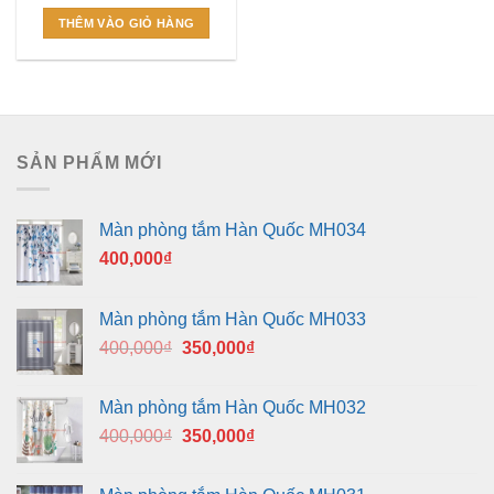
gốc
hiện
là:
tại
THÊM VÀO GIỎ HÀNG
460,000₫.
là:
450,000₫.
SẢN PHẨM MỚI
Màn phòng tắm Hàn Quốc MH034
400,000
₫
Màn phòng tắm Hàn Quốc MH033
Giá
Giá
400,000
₫
350,000
₫
gốc
hiện
là:
tại
Màn phòng tắm Hàn Quốc MH032
400,000₫.
là:
Giá
Giá
400,000
₫
350,000
₫
350,000₫.
gốc
hiện
là:
tại