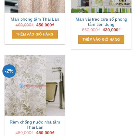
Màn vải treo cửa sổ phòng
Màn phòng tắm Thái Lan
tắm tiện dụng
Giá
Giá
460,000
₫
450,000
₫
gốc
hiện
Giá
Giá
660,000
₫
430,000
₫
là:
tại
gốc
hiện
THÊM VÀO GIỎ HÀNG
460,000₫.
là:
là:
tại
THÊM VÀO GIỎ HÀNG
450,000₫.
660,000₫.
là:
430,000
-2%
Add to
Wishlist
Rèm chống nước nhà tắm
Thái Lan
Giá
Giá
460,000
₫
450,000
₫