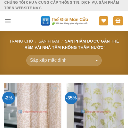
CHÚNG TÔI CHƯA CUNG CẤP THÔNG TIN, DỊCH VỤ, SẢN PHẨM
Skip
TRÊN WEBSITE NÀY.
to
content
TRANG CHỦ
SẢN PHẨM
SẢN PHẨM ĐƯỢC GẮN THẺ
/
/
“RÈM VẢI NHÀ TẮM KHÔNG THẤM NƯỚC”
-2%
-35%
Add to
Add to
Wishlist
Wishlist