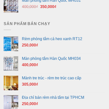
Màn phòng tắm Hàn Quốc MH031
400,000₫.
là:
Giá
Giá
400,000
₫
350,000
₫
350,000₫.
gốc
hiện
là:
tại
400,000₫.
là:
SẢN PHẨM BÁN CHẠY
350,000₫.
Rèm phòng tắm cá heo xanh RT12
250,000
₫
Màn phòng tắm Hàn Quốc MH034
400,000
₫
Mành tre trúc - rèm tre trúc cao cấp
305,000
₫
Địa chỉ bán rèm nhà tắm tại TPHCM
250,000
₫