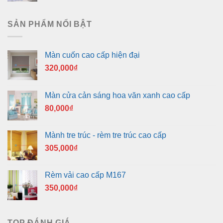
SẢN PHẨM NỔI BẬT
Màn cuốn cao cấp hiện đại
320,000
₫
Màn cửa cản sáng hoa văn xanh cao cấp
80,000
₫
Mành tre trúc - rèm tre trúc cao cấp
305,000
₫
Rèm vải cao cấp M167
350,000
₫
TOP ĐÁNH GIÁ