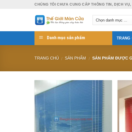
Skip
CHÚNG TÔI CHƯA CUNG CẤP THÔNG TIN, DỊCH VỤ,
to
content
Danh mục sản phẩm
TRANG
TRANG CHỦ
SẢN PHẨM
SẢN PHẨM ĐƯỢC G
/
/
Add to
Wishlist