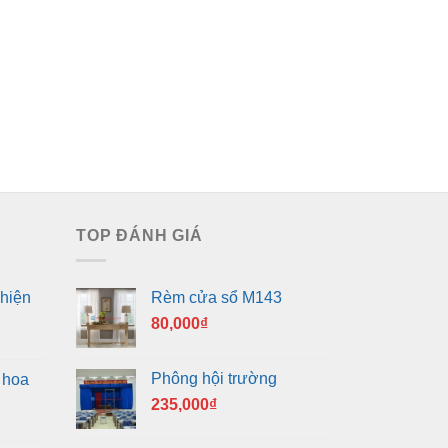
TOP ĐÁNH GIÁ
hiện
Rèm cửa sổ M143
80,000
₫
Phông hội trường
 hoa
235,000
₫