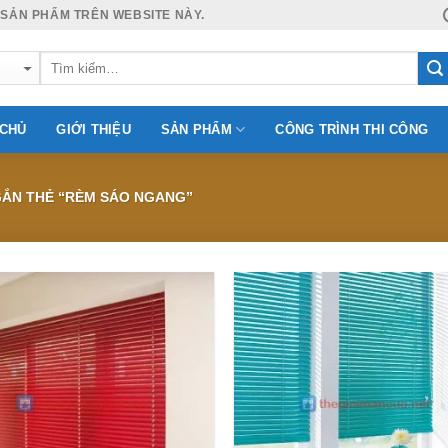
 SẢN PHẨM TRÊN WEBSITE NÀY.
 CHỦ
GIỚI THIỆU
SẢN PHẨM
CÔNG TRÌNH THI CÔNG
ẮN THẺ “RÈM SÁO NGANG”
Add to
Wishlist
W