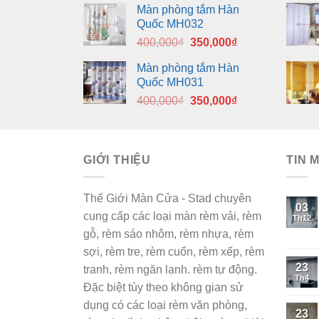
Màn phòng tắm Hàn
là:
tại
Quốc MH032
400,000₫.
là:
Giá
Giá
400,000
₫
350,000
₫
350,000₫.
gốc
hiện
Màn phòng tắm Hàn
là:
tại
Quốc MH031
400,000₫.
là:
Giá
Giá
400,000
₫
350,000
₫
350,000₫.
gốc
hiện
là:
tại
400,000₫.
là:
GIỚI THIỆU
350,000₫.
TIN 
Thế Giới Màn Cửa - Stad chuyên
03
cung cấp các loại màn rèm vải, rèm
Th12
gỗ, rèm sáo nhôm, rèm nhựa, rèm
sợi, rèm tre, rèm cuốn, rèm xếp, rèm
23
tranh, rèm ngăn lạnh. rèm tự động.
Th4
Đặc biệt tùy theo không gian sử
dụng có các loại rèm văn phòng,
23