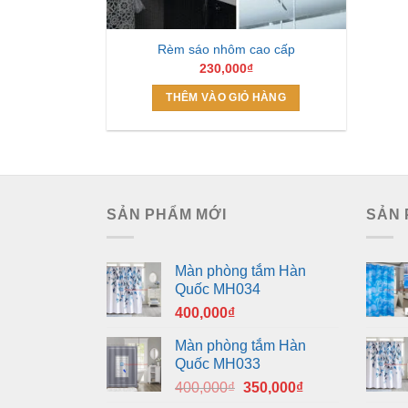
Rèm sáo nhôm cao cấp
230,000
₫
THÊM VÀO GIỎ HÀNG
SẢN PHẨM MỚI
SẢN 
Màn phòng tắm Hàn
Quốc MH034
400,000
₫
Màn phòng tắm Hàn
Quốc MH033
Giá
Giá
400,000
₫
350,000
₫
gốc
hiện