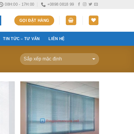
08H:00 - 17H:00
+0898 0818 99
GỌI ĐẶT HÀNG
TIN TỨC – TƯ VẤN
LIÊN HỆ
Add to
Add to
ishlist
Wishlist