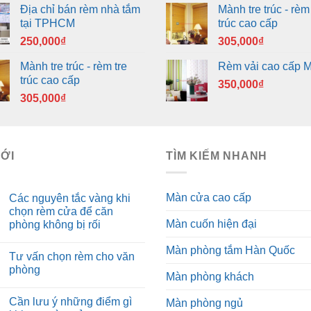
Địa chỉ bán rèm nhà tắm
Mành tre trúc - rèm 
tại TPHCM
trúc cao cấp
250,000
₫
305,000
₫
Mành tre trúc - rèm tre
Rèm vải cao cấp 
trúc cao cấp
350,000
₫
305,000
₫
MỚI
TÌM KIẾM NHANH
Màn cửa cao cấp
Các nguyên tắc vàng khi
chọn rèm cửa để căn
Màn cuốn hiện đại
phòng không bị rối
Màn phòng tắm Hàn Quốc
Tư vấn chọn rèm cho văn
phòng
Màn phòng khách
Cần lưu ý những điểm gì
Màn phòng ngủ