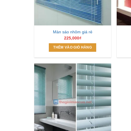
Màn sáo nhôm giá rẻ
225,000
₫
THÊM VÀO GIỎ HÀNG
Add to
Wishlist