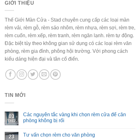
GIỚI THIỆU
Thế Giới Màn Cửa - Stad chuyên cung cấp các loại màn
rèm vải, rèm gỗ, rèm sáo nhôm, rèm nhựa, rèm sợi, rèm tre,
rèm cuốn, rèm xếp, rèm tranh, rèm ngăn lạnh. rèm tự động.
Đặc biệt tùy theo không gian sử dụng có các loại rèm văn
phòng, rèm gia đình, phông hội trường. Với phong cách
kiểu dáng hiện đại và tân cổ điển.
TIN MỚI
Các nguyên tắc vàng khi chọn rèm cửa để căn
03
phòng không bị rối
Th12
Tư vấn chọn rèm cho văn phòng
23