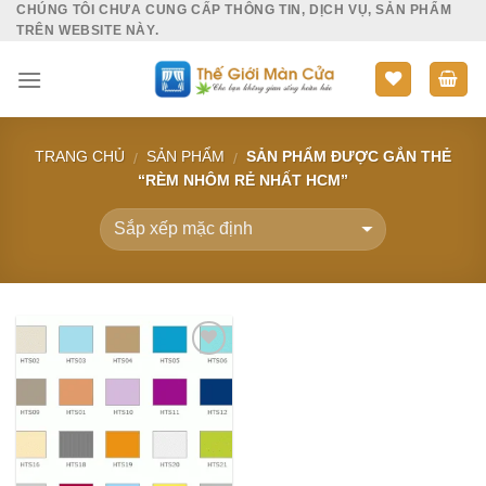
CHÚNG TÔI CHƯA CUNG CẤP THÔNG TIN, DỊCH VỤ, SẢN PHẨM
Skip
TRÊN WEBSITE NÀY.
to
content
TRANG CHỦ
SẢN PHẨM
SẢN PHẨM ĐƯỢC GẮN THẺ
/
/
“RÈM NHÔM RẺ NHẤT HCM”
Add to
Wishlist