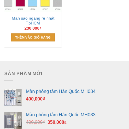
Màn sáo ngang rẻ nhất
TpHCM
230,000
₫
THÊM VÀO GIỎ HÀNG
SẢN PHẨM MỚI
Màn phòng tắm Hàn Quốc MH034
400,000
₫
Màn phòng tắm Hàn Quốc MH033
Giá
Giá
400,000
₫
350,000
₫
gốc
hiện