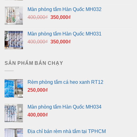
là:
tại
Màn phòng tắm Hàn Quốc MH032
400,000₫.
là:
Giá
Giá
400,000
₫
350,000
₫
350,000₫.
gốc
hiện
là:
tại
Màn phòng tắm Hàn Quốc MH031
400,000₫.
là:
Giá
Giá
400,000
₫
350,000
₫
350,000₫.
gốc
hiện
là:
tại
400,000₫.
là:
SẢN PHẨM BÁN CHẠY
350,000₫.
Rèm phòng tắm cá heo xanh RT12
250,000
₫
Màn phòng tắm Hàn Quốc MH034
400,000
₫
Địa chỉ bán rèm nhà tắm tại TPHCM