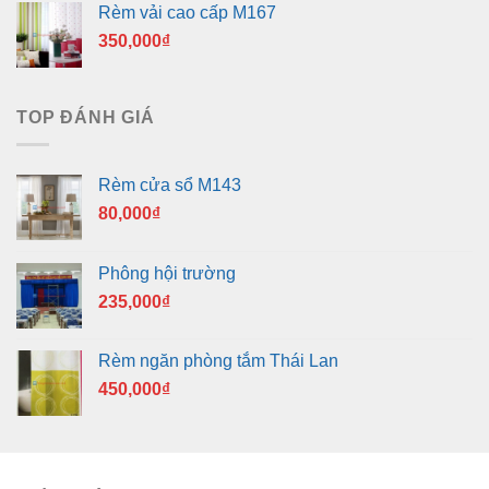
Rèm vải cao cấp M167
350,000
₫
TOP ĐÁNH GIÁ
Rèm cửa sổ M143
80,000
₫
Phông hội trường
235,000
₫
Rèm ngăn phòng tắm Thái Lan
450,000
₫