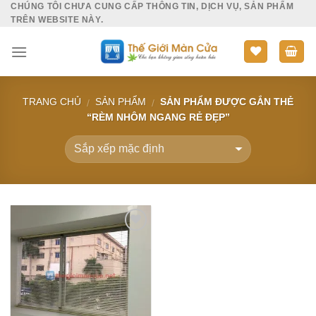
CHÚNG TÔI CHƯA CUNG CẤP THÔNG TIN, DỊCH VỤ, SẢN PHẨM
Skip
TRÊN WEBSITE NÀY.
to
content
TRANG CHỦ
SẢN PHẨM
SẢN PHẨM ĐƯỢC GẮN THẺ
/
/
“RÈM NHÔM NGANG RẺ ĐẸP”
Add to
Wishlist