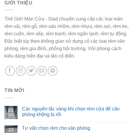
GIỚI THIỆU
Thế Giới Màn Cửa - Stad chuyên cung cấp các loại màn
rèm vải, rèm gỗ, rèm sáo nhôm, rèm nhựa, rèm sợi, rèm tre,
rèm cuốn, rèm xếp, rèm tranh, rèm ngăn lạnh. rèm tự động.
Đặc biệt tùy theo không gian sử dụng có các loại rèm văn
phòng, rèm gia đình, phông hội trường. Với phong cách
kiểu dáng hiện đại và tân cổ điển.
TIN MỚI
Các nguyên tắc vàng khi chọn rèm cửa để căn
03
phòng không bị rối
Th12
Tư vấn chọn rèm cho văn phòng
23