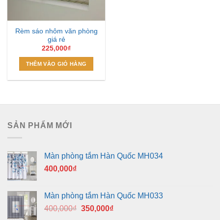
Rèm sáo nhôm văn phòng
giá rẻ
225,000
₫
THÊM VÀO GIỎ HÀNG
SẢN PHẨM MỚI
Màn phòng tắm Hàn Quốc MH034
400,000
₫
Màn phòng tắm Hàn Quốc MH033
Giá
Giá
400,000
₫
350,000
₫
gốc
hiện