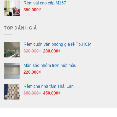
Rèm vải cao cấp M167
350,000
₫
TOP ĐÁNH GIÁ
Rèm cuốn văn phòng giá rẻ Tp.HCM
Giá
Giá
320,000
₫
280,000
₫
gốc
hiện
là:
tại
Màn sáo nhôm trơn một màu
320,000₫.
là:
220,000
₫
280,000₫.
Rèm che nhà tắm Thái Lan
Giá
Giá
680,000
₫
450,000
₫
gốc
hiện
là:
tại
680,000₫.
là:
450,000₫.