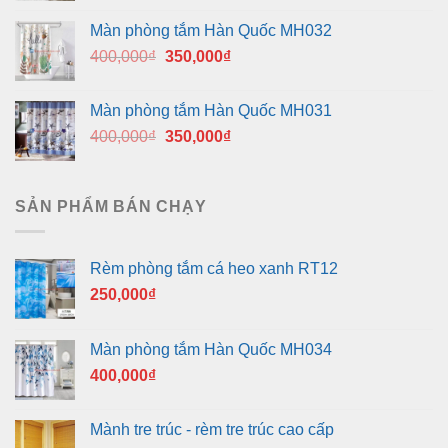
là:
tại
Màn phòng tắm Hàn Quốc MH032
400,000₫.
là:
Giá
Giá
400,000
₫
350,000
₫
350,000₫.
gốc
hiện
là:
tại
Màn phòng tắm Hàn Quốc MH031
400,000₫.
là:
Giá
Giá
400,000
₫
350,000
₫
350,000₫.
gốc
hiện
là:
tại
400,000₫.
là:
SẢN PHẨM BÁN CHẠY
350,000₫.
Rèm phòng tắm cá heo xanh RT12
250,000
₫
Màn phòng tắm Hàn Quốc MH034
400,000
₫
Mành tre trúc - rèm tre trúc cao cấp